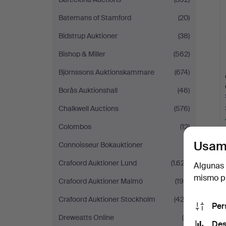
Batemans of Stamford
(20)
Bidstrup Auktioner
(38)
Bishop & Miller
(562)
Björnssons Auktionskammare
(674)
Borås Auktionshall
(46)
Chalkwell Auctions
(576)
Colombos
(12)
Usam
Connoisseur Bokauktioner
(1)
Crafoord Auktioner Lund
(1.627)
Algunas 
mismo pu
Crafoord Auktioner Malmö
(195)
Crafoord Auktioner Stockholm
(423)
Per
Dreweatts Online
(4)
Des