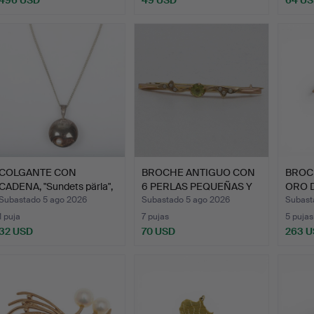
496 USD
49 USD
64 U
ote
eleccionado
COLGANTE CON
BROCHE ANTIGUO CON
BROC
CADENA, "Sundets pärla",
6 PERLAS PEQUEÑAS Y
ORO D
plat…
PER…
Subastado 5 ago 2026
Subastado 5 ago 2026
Subast
1 puja
7 pujas
5 pujas
32 USD
70 USD
263 