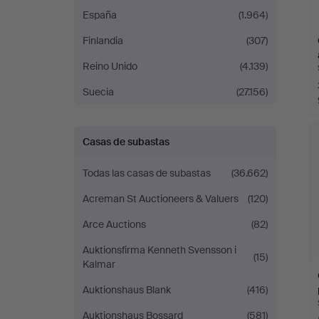
España
(1.964)
Finlandia
(307)
Reino Unido
(4.139)
Suecia
(27.156)
Casas de subastas
Todas las casas de subastas
(36.662)
Acreman St Auctioneers & Valuers
(120)
Arce Auctions
(82)
Auktionsfirma Kenneth Svensson i
(15)
Kalmar
Auktionshaus Blank
(416)
Auktionshaus Bossard
(581)