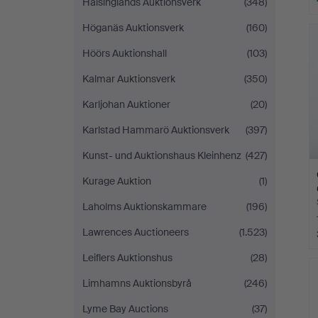
Hälsinglands Auktionsverk
(348)
L
Höganäs Auktionsverk
(160)
s
Höörs Auktionshall
(103)
Kalmar Auktionsverk
(350)
Karljohan Auktioner
(20)
Karlstad Hammarö Auktionsverk
(397)
Kunst- und Auktionshaus Kleinhenz
(427)
Kurage Auktion
(1)
Laholms Auktionskammare
(196)
Lawrences Auctioneers
(1.523)
Leiflers Auktionshus
(28)
Limhamns Auktionsbyrå
(246)
Lyme Bay Auctions
(37)