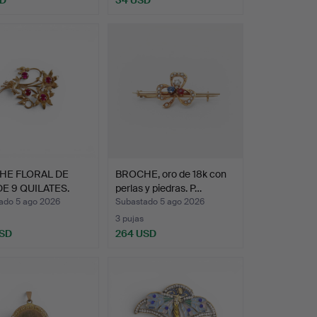
SD
34 USD
HE FLORAL DE
BROCHE, oro de 18k con
E 9 QUILATES.
perlas y piedras. P…
ado 5 ago 2026
Subastado 5 ago 2026
3 pujas
USD
264 USD