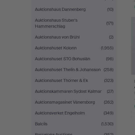
Auktionshaus Dannenberg
(10)
Auktionshaus Stuber's
(171)
Hammerschlag
Auktionshaus von Brühl
(2)
Auktionshuset Kolonn
(1.955)
Auktionshuset STO Bohuslän
(96)
Auktionshuset Thelin & Johansson
(258)
Auktionshuset Thörner & Ek
(323)
Auktionskammaren Sydost Kalmar
(27)
Auktionsmagasinet Vänersborg
(262)
Auktionsverket Engelholm
(349)
Balclis
(1.530)
Barcelona Auctions
(352)