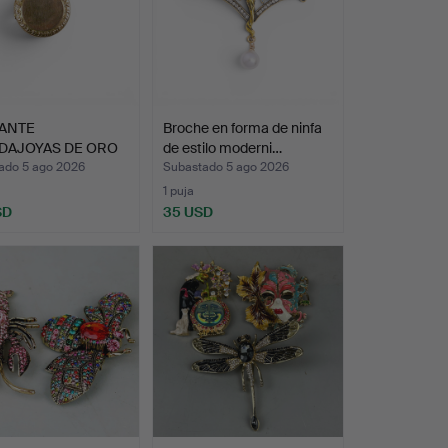
ANTE
Broche en forma de ninfa
DAJOYAS DE ORO
de estilo moderni…
QUILATES.
ado 5 ago 2026
Subastado 5 ago 2026
1 puja
SD
35 USD