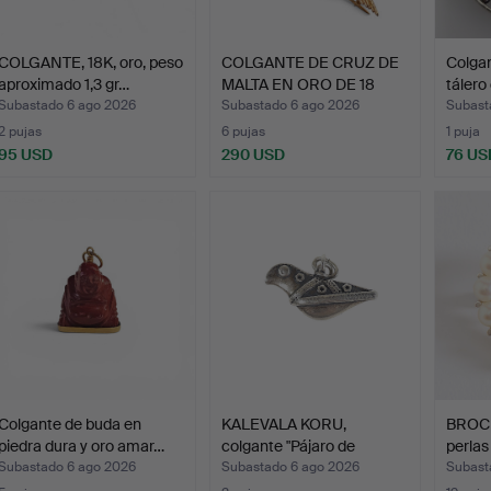
COLGANTE, 18K, oro, peso
COLGANTE DE CRUZ DE
Colga
aproximado 1,3 gr…
MALTA EN ORO DE 18
tálero
QUI…
Subastado 6 ago 2026
Subastado 6 ago 2026
Subast
2 pujas
6 pujas
1 puja
95 USD
290 USD
76 US
Colgante de buda en
KALEVALA KORU,
BROCH
piedra dura y oro amar…
colgante "Pájaro de
perlas
Hattula…
Subastado 6 ago 2026
Subastado 6 ago 2026
Subast