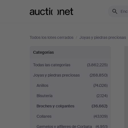
Auctionet.com
Todos los lotes cerrados
/
Joyas y piedras preciosas
Broches
Categorías
y
Todas las categorías
(3.862.225)
Joyas y piedras preciosas
(268.850)
colgantes
Anillos
(74.026)
Bisutería
(2.124)
Broches y colgantes
(36.662)
Collares
(43.109)
Gemelos y alfileres de Corbata
(4.951)