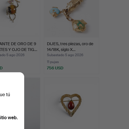
ANTE DE ORO DE 9
DIJES, tres piezas, oro de
TES Y OJO DE TIG…
14/18K, siglo X…
ado 5 ago 2026
Subastado 5 ago 2026
11 pujas
SD
756 USD
ue tú
itio web.