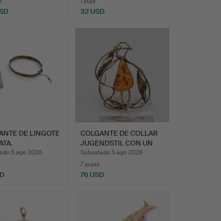
s
1 puja
USD
32 USD
ANTE DE LINGOTE
COLGANTE DE COLLAR
ATA.
JUGENDSTIL CON UN
ÁMBAR…
ado 5 ago 2026
Subastado 5 ago 2026
7 pujas
SD
76 USD