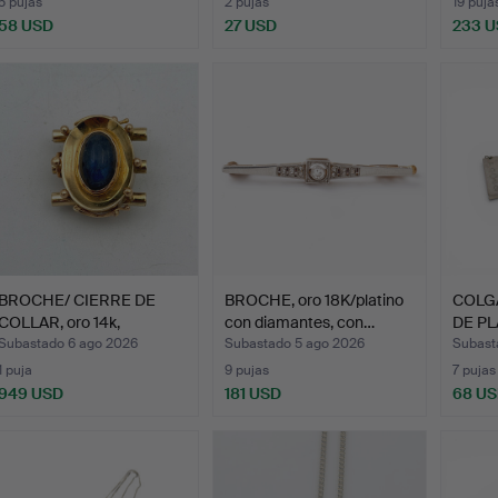
5 pujas
2 pujas
19 puja
58 USD
27 USD
233 
BROCHE/ CIERRE DE
BROCHE, oro 18K/platino
COLG
COLLAR, oro 14k,
con diamantes, con…
DE PL
engasta…
Subastado 6 ago 2026
Subastado 5 ago 2026
Subast
1 puja
9 pujas
7 pujas
949 USD
181 USD
68 U