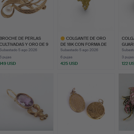
BROCHE DE PERLAS
COLGANTE DE ORO
COLG
CULTIVADAS Y ORO DE 9
DE 18K CON FORMA DE
GUAR
QUI…
ÁFRICA.
DE 9 
Subastado 5 ago 2026
Subastado 5 ago 2026
Subast
6 pujas
6 pujas
3 pujas
149 USD
425 USD
122 U
Lote
seleccionado