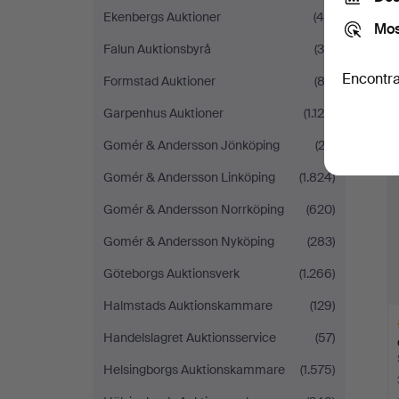
Ekenbergs Auktioner
(45)
Mos
Falun Auktionsbyrå
(39)
Encontra
Formstad Auktioner
(82)
Garpenhus Auktioner
(1.126)
Gomér & Andersson Jönköping
(22)
Gomér & Andersson Linköping
(1.824)
Gomér & Andersson Norrköping
(620)
Gomér & Andersson Nyköping
(283)
Göteborgs Auktionsverk
(1.266)
Halmstads Auktionskammare
(129)
Handelslagret Auktionsservice
(57)
Helsingborgs Auktionskammare
(1.575)