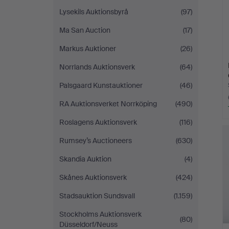
Lysekils Auktionsbyrå
(97)
Ma San Auction
(17)
Markus Auktioner
(26)
Norrlands Auktionsverk
(64)
Palsgaard Kunstauktioner
(46)
RA Auktionsverket Norrköping
(490)
Roslagens Auktionsverk
(116)
Rumsey’s Auctioneers
(630)
Skandia Auktion
(4)
Skånes Auktionsverk
(424)
Stadsauktion Sundsvall
(1.159)
Stockholms Auktionsverk
(80)
Düsseldorf/Neuss