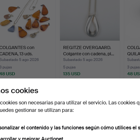
COLGANTES con
REGITZE OVERGAARD.
COLG
CADENA, 13 uds.
Colgante con cadena, pl…
QUILA
principalmen…
Subastado 5 ago 2026
Subastado 5 ago 2026
Subast
3 pujas
5 pujas
3 pujas
48 USD
135 USD
48 U
os cookies
cookies son necesarias para utilizar el servicio. Las cookies q
edes gestionar se utilizan para:
sonalizar el contenido y las funciones según cómo utilices el s
arrollar y mejorar Auctionet.