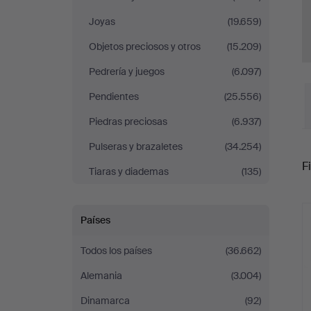
Joyas
(19.659)
Objetos preciosos y otros
(15.209)
Pedrería y juegos
(6.097)
Pendientes
(25.556)
Piedras preciosas
(6.937)
Pulseras y brazaletes
(34.254)
P
Fi
Tiaras y diademas
(135)
r
Países
Todos los países
(36.662)
Alemania
(3.004)
Dinamarca
(92)