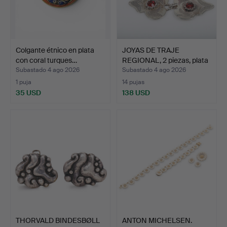
Colgante étnico en plata
JOYAS DE TRAJE
con coral turques…
REGIONAL, 2 piezas, plata
d…
Subastado 4 ago 2026
Subastado 4 ago 2026
1 puja
14 pujas
35 USD
138 USD
THORVALD BINDESBØLL
ANTON MICHELSEN.