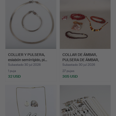
COLLIER Y PULSERA,
COLLAR DE ÁMBAR,
eslabón semirrígido, pl…
PULSERA DE ÁMBAR,
JUNTO C…
Subastado 30 jul 2026
Subastado 30 jul 2026
1 puja
27 pujas
32 USD
305 USD