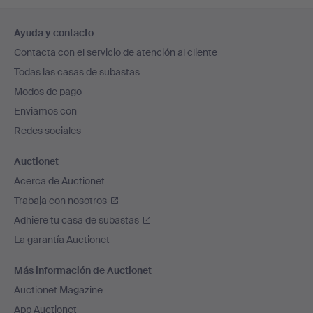
Navegación
Ayuda y contacto
en
Contacta con el servicio de atención al cliente
el
Todas las casas de subastas
pie
Modos de pago
de
Enviamos con
página
Redes sociales
Auctionet
Acerca de Auctionet
Trabaja con nosotros
Adhiere tu casa de subastas
La garantía Auctionet
Más información de Auctionet
Auctionet Magazine
App Auctionet