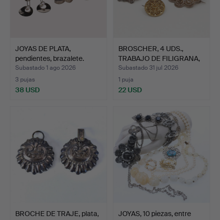
JOYAS DE PLATA,
BROSCHER, 4 UDS.,
pendientes, brazalete.
TRABAJO DE FILIGRANA,
PL…
Subastado 1 ago 2026
Subastado 31 jul 2026
3 pujas
1 puja
38 USD
22 USD
BROCHE DE TRAJE, plata,
JOYAS, 10 piezas, entre