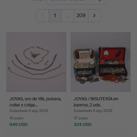
de
1
…
209
remate
JOYAS, oro de 18k, pulsera,
JOYAS / BISUTERÍA en
collar y colga…
joyeros, 2 uds.
Subastado 6 ago 2026
Subastado 6 ago 2026
18 pujas
37 pujas
949 USD
324 USD