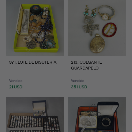
371
.
LOTE DE BISUTERÍA.
213
.
COLGANTE
GUARDAPELO
VICTORIANO, ETC.
Vendido
Vendido
21 USD
351 USD