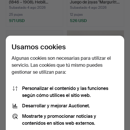
(1846 – 1908). Hebill…
Juego de joyas "Marguritt…
Subastado 4 ago 2026
Subastado 4 ago 2026
25 pujas
12 pujas
971 USD
526 USD
Usamos cookies
Algunas cookies son necesarias para utilizar el
servicio. Las cookies que tú mismo puedes
gestionar se utilizan para:
Personalizar el contenido y las funciones
ORO PARA FUNDICIÓN,
BOTÓN DE CAMISA, oro
según cómo utilices el sitio web.
oro de 18k, peso total…
rojo de 18 quilates.
Subastado 4 ago 2026
Subastado 4 ago 2026
Desarrollar y mejorar Auctionet.
1 puja
1 puja
Mostrarte y promocionar noticias y
528 USD
32 USD
contenidos en sitios web externos.