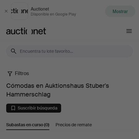
Auctionet
Mostrar
Cerrar
Disponible en Google Play
Auctionet.com
Filtros
Cómodas
Cómodas en Auktionshaus Stuber's
en
Hammerschlag
Auktionshaus
Suscribir búsqueda
Stuber's
Subastas en curso
(0)
Precios de remate
Hammerschlag