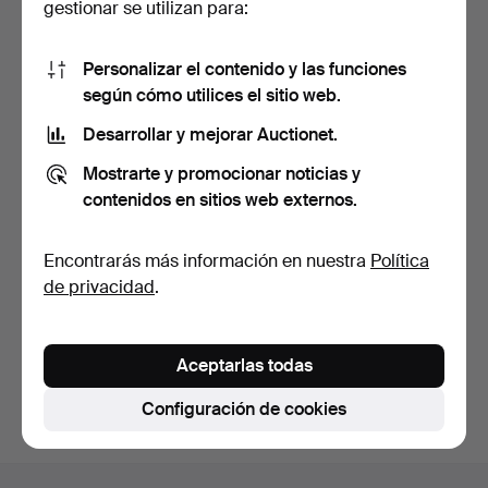
gestionar se utilizan para:
Mostrar todos los lotes
Personalizar el contenido y las funciones
según cómo utilices el sitio web.
Desarrollar y mejorar Auctionet.
Mostrarte y promocionar noticias y
contenidos en sitios web externos.
Encontrarás más información en nuestra
Política
APARADOR / CÓMODA
DE ROBLE EN ESTILO
de privacidad
.
ART N…
Subastado 17 may 2026
Estimación
145 USD
Aceptarlas todas
Configuración de cookies
Navegación