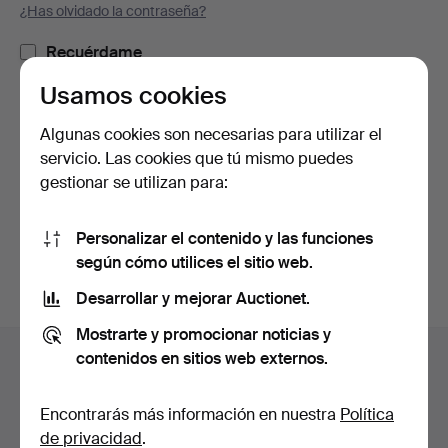
¿Has olvidado la contraseña?
Recuérdame
Usamos cookies
Iniciar sesión
Algunas cookies son necesarias para utilizar el
servicio. Las cookies que tú mismo puedes
o iniciar sesión a través de Facebook
gestionar se utilizan para:
Continuar con Facebook
Personalizar el contenido y las funciones
según cómo utilices el sitio web.
Desarrollar y mejorar Auctionet.
Mostrarte y promocionar noticias y
Navegación
contenidos en sitios web externos.
Ayuda y contacto
en
Contacta con el servicio de atención al cliente
el
Encontrarás más información en nuestra
Política
Todas las casas de subastas
pie
de privacidad
.
Modos de pago