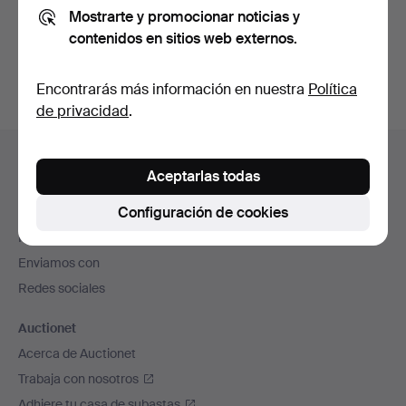
Mostrarte y promocionar noticias y
También puedes buscar en
nuestro archivo de
contenidos en sitios web externos.
subastas concluidas
.
Encontrarás más información en nuestra
Política
de privacidad
.
Navegación
Ayuda y contacto
en
Aceptarlas todas
Contacta con el servicio de atención al cliente
el
Configuración de cookies
Todas las casas de subastas
pie
Modos de pago
de
Enviamos con
página
Redes sociales
Auctionet
Acerca de Auctionet
Trabaja con nosotros
Adhiere tu casa de subastas