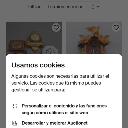
Subastas
Filtrar
Thelin
en
&
curso
Johansson
Usamos cookies
Algunas cookies son necesarias para utilizar el
servicio. Las cookies que tú mismo puedes
RELOJ DE PARED, 5 uds.,
RELOJ DE CUCO, madera
gestionar se utilizan para:
madera, porcelana,…
tallada, pesas de hi…
5 días
7 días
Estimación
Estimación
Personalizar el contenido y las funciones
106 USD
53 USD
según cómo utilices el sitio web.
Desarrollar y mejorar Auctionet.
Suscribir búsqueda