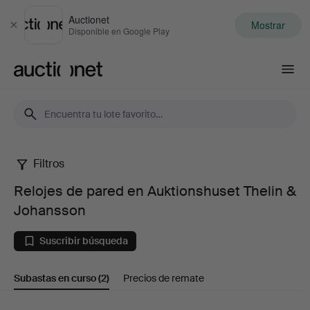
Auctionet
Mostrar
Cerrar
Disponible en Google Play
Auctionet.com
Filtros
Relojes
Relojes de pared en Auktionshuset Thelin &
de
Johansson
pared
Suscribir búsqueda
en
Subastas en curso
(2)
Precios de remate
Auktionshuset