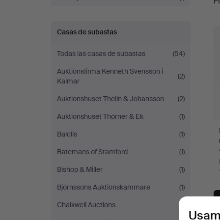
Fi
Magasin
c
5
Casas de subastas
Todas las casas de subastas
(54)
Auktionsfirma Kenneth Svensson i
(2)
Kalmar
Auktionshuset Thelin & Johansson
(2)
Auktionshuset Thörner & Ek
(1)
Balclis
(1)
Batemans of Stamford
(1)
Bishop & Miller
(1)
Björnssons Auktionskammare
(1)
Chalkwell Auctions
(1)
Usam
T