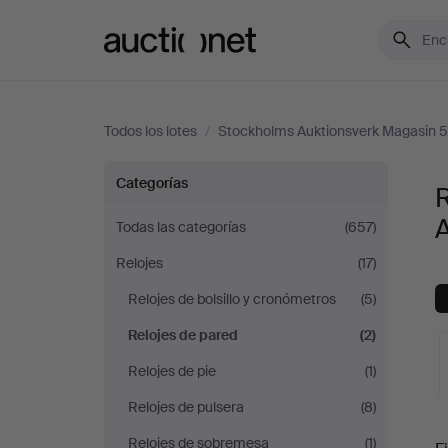
Auctionet.com
Todos los lotes
/
Stockholms Auktionsverk Magasin 5
Relojes
Categorías
de
Todas las categorías
(657)
Relojes
(17)
pared
Relojes de bolsillo y cronómetros
(5)
en
Relojes de pared
(2)
Stockholms
Relojes de pie
(1)
Relojes de pulsera
(8)
Auktionsverk
S
Relojes de sobremesa
(1)