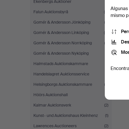
Ekenbergs Auktioner
(1)
Algunas 
Falun Auktionsbyrå
(4)
mismo pu
Gomér & Andersson Jönköping
(2)
Per
Gomér & Andersson Linköping
(5)
Des
Gomér & Andersson Norrköping
(2)
Mos
Gomér & Andersson Nyköping
(1)
Halmstads Auktionskammare
(1)
Encontra
Handelslagret Auktionsservice
(1)
Helsingborgs Auktionskammare
(2)
Höörs Auktionshall
(1)
Kalmar Auktionsverk
(2)
Kunst- und Auktionshaus Kleinhenz
(1)
Lawrences Auctioneers
(2)