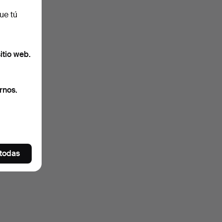
ue tú
itio web.
rnos.
 todas