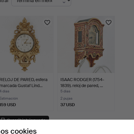
ltrar
en
urso
RELOJ DE PARED, esfera
ISAAC RODGER (1754-
marcada Gustaf Lind…
1839). reloj de pared, …
4 días
5 días
Estimación
2 pujas
159 USD
37 USD
Suscribir búsqueda
os cookies
ambién puedes buscar en
nuestro archivo de subastas concl