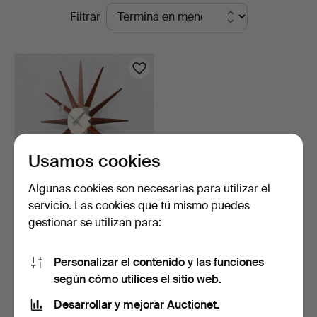
Subastas
Filtrar
Kunstauktioner
en
curso
Usamos cookies
Algunas cookies son necesarias para utilizar el
servicio. Las cookies que tú mismo puedes
GEORGE NELSON (USA,
gestionar se utilizan para:
1908-1986). Reloj de p…
5 días
16 pujas
Personalizar el contenido y las funciones
242 USD
según cómo utilices el sitio web.
Desarrollar y mejorar Auctionet.
Suscribir búsqueda