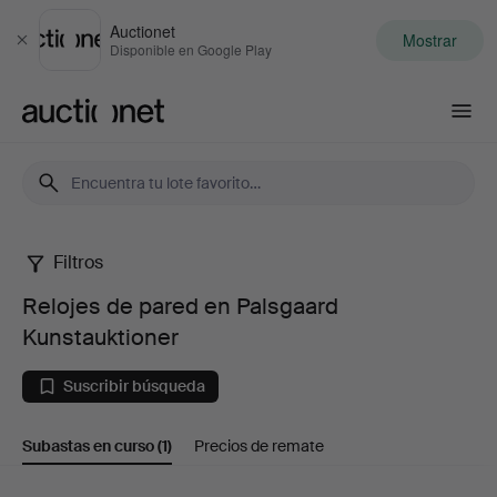
Auctionet
Mostrar
Cerrar
Disponible en Google Play
Auctionet.com
Filtros
Relojes
Relojes de pared en Palsgaard
de
Kunstauktioner
pared
Suscribir búsqueda
en
Subastas en curso
(1)
Precios de remate
Palsgaard