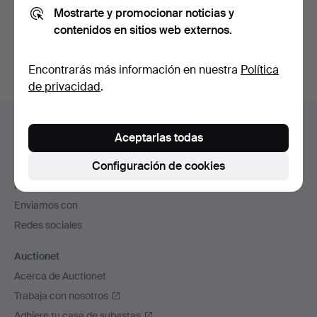
Mostrarte y promocionar noticias y
También puedes buscar en
nuestro archivo de
contenidos en sitios web externos.
subastas concluidas
.
Encontrarás más información en nuestra
Política
de privacidad
.
Navegación
Ayuda y contacto
en
Aceptarlas todas
Contacta con el servicio de atención al cliente
el
Configuración de cookies
Todas las casas de subastas
pie
Modos de pago
de
Enviamos con
página
Redes sociales
Auctionet
Acerca de Auctionet
Trabaja con nosotros
Adhiere tu casa de subastas