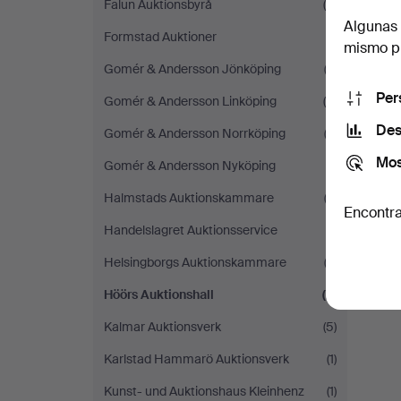
Falun Auktionsbyrå
(4)
Algunas 
Formstad Auktioner
(1)
mismo pu
Gomér & Andersson Jönköping
(2)
Per
Gomér & Andersson Linköping
(6)
Des
Gomér & Andersson Norrköping
(2)
Mos
Gomér & Andersson Nyköping
(1)
Halmstads Auktionskammare
(2)
Encontra
Handelslagret Auktionsservice
(1)
Helsingborgs Auktionskammare
(2)
Höörs Auktionshall
(2)
Kalmar Auktionsverk
(5)
Karlstad Hammarö Auktionsverk
(1)
Kunst- und Auktionshaus Kleinhenz
(1)