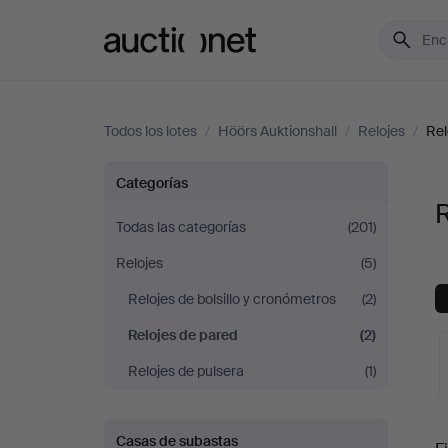
Auctionet.com
Todos los lotes
/
Höörs Auktionshall
/
Relojes
/
Rel
Relojes
Categorías
R
de
Todas las categorías
(201)
Relojes
(5)
pared
Relojes de bolsillo y cronómetros
(2)
en
Relojes de pared
(2)
Höörs
Relojes de pulsera
(1)
Auktionshall
S
Casas de subastas