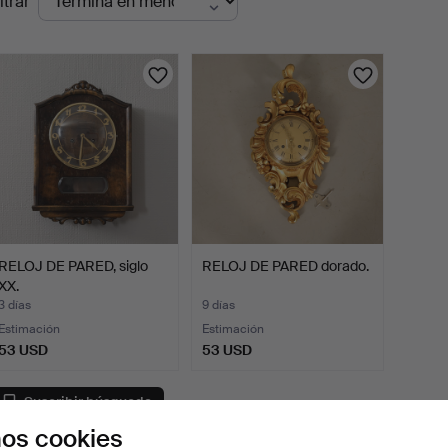
ltrar
en
urso
RELOJ DE PARED, siglo
RELOJ DE PARED dorado.
XX.
3 días
9 días
Estimación
Estimación
53 USD
53 USD
Suscribir búsqueda
os cookies
ambién puedes buscar en
nuestro archivo de subastas concl