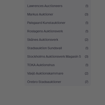
Lawrences Auctioneers
(1)
Markus Auktioner
(3)
Palsgaard Kunstauktioner
(1)
Roslagens Auktionsverk
(1)
Skånes Auktionsverk
(2)
Stadsauktion Sundsvall
(1)
Stockholms Auktionsverk Magasin 5
(3)
TOKA Auktionshus
(1)
Växjö Auktionskammare
(2)
Örebro Stadsauktioner
(7)