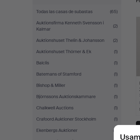
Fi
Todas las casas de subastas
(65)
c
Auktionsfirma Kenneth Svensson i
(2)
Kalmar
Auktionshuset Thelin & Johansson
(2)
Auktionshuset Thörner & Ek
(1)
Balclis
(1)
Batemans of Stamford
(1)
Bishop & Miller
(1)
Björnssons Auktionskammare
(1)
Chalkwell Auctions
(1)
Crafoord Auktioner Stockholm
(1)
Ekenbergs Auktioner
(2)
Usam
T