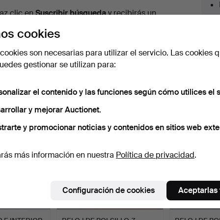
urso
az clic en
Suscribir búsqueda
y recibirás un
orreo tan pronto como dispongamos del lote.
os cookies
cookies son necesarias para utilizar el servicio. Las cookies q
edes gestionar se utilizan para:
 nuestro archivo que coinciden con tu b
sonalizar el contenido y las funciones según cómo utilices el s
arrollar y mejorar Auctionet.
trarte y promocionar noticias y contenidos en sitios web exte
rás más información en nuestra
Política de privacidad
.
Configuración de cookies
Aceptarlas