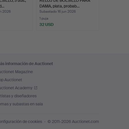
ILLO, 3 uds.,
RELOJ DE BOLSILLO PARA
 d…
DAMA, plata, probab…
n 2026
Subastado 16 jun 2026
1 puja
32 USD
ás información de Auctionet
uctionet Magazine
pp Auctionet
uctionet Academy
tistas y diseñadores
emas y subastas en sala
nfiguración de cookies
© 2011-2026 Auctionet.com