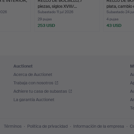
 E INTERIOR,
RELOJ DE BOLSILLO, 7
RELOJ DE BOLS
piezas, siglos XVIII/…
plata, cambio
2026
Subastado 11 jul 2026
Subastado 24 ju
29 pujas
4 pujas
253 USD
43 USD
Auctionet
M
Acerca de Auctionet
A
Trabaja con nosotros
A
Adhiere tu casa de subastas
A
La garantía Auctionet
Ar
T
Términos
Política de privacidad
Información de la empresa
Co