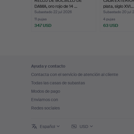
RELOJ DE BOLSILLO DE
CAJA EXTERIOR
DAMA, oro rojo de 14 …
plata, siglo XVI…
Subastado 22 jul 2026
Subastado 20 jul 
11 pujas
4 pujas
347 USD
63 USD
Navegación
Ayuda y contacto
en
Contacta con el servicio de atención al cliente
el
Todas las casas de subastas
pie
Modos de pago
de
Enviamos con
página
Redes sociales
Español
USD