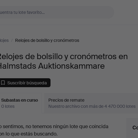
lojes
/
Relojes de bolsillo y cronómetros
elojes de bolsillo y cronómetros en
Halmstads Auktionskammare
Suscribir búsqueda
Subastas en curso
Precios de remate
0 lotes
Nuestro archivo con más de 4 470 000 lotes
ubastas
o sentimos, no tenemos ningún lote que coincida
Co
en
on lo que estás buscando.