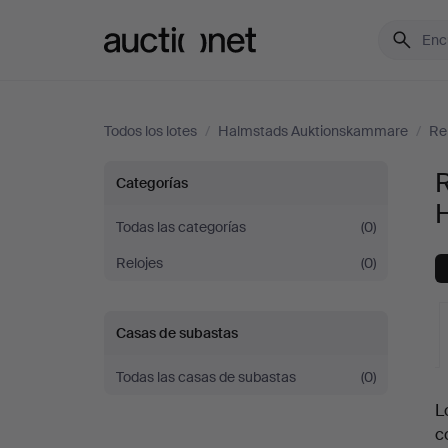
Auctionet.com
Todos los lotes
/
Halmstads Auktionskammare
/
Re
Relojes
R
Categorías
de
Todas las categorías
(0)
Relojes
(0)
bolsillo
y
Casas de subastas
cronómetros
Todas las casas de subastas
(0)
S
L
en
c