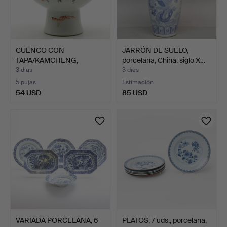
CUENCO CON
JARRÓN DE SUELO,
TAPA/KAMCHENG,
porcelana, China, siglo X…
porcelana, China…
3 días
3 días
5 pujas
Estimación
54 USD
85 USD
VARIADA PORCELANA, 6
PLATOS, 7 uds., porcelana,