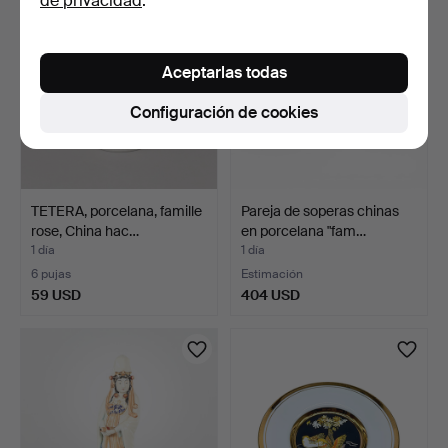
de privacidad
.
Aceptarlas todas
Configuración de cookies
TETERA, porcelana, famille
Pareja de soperas chinas
rose, China hac…
en porcelana "fam…
1 día
1 día
6 pujas
Estimación
59 USD
404 USD