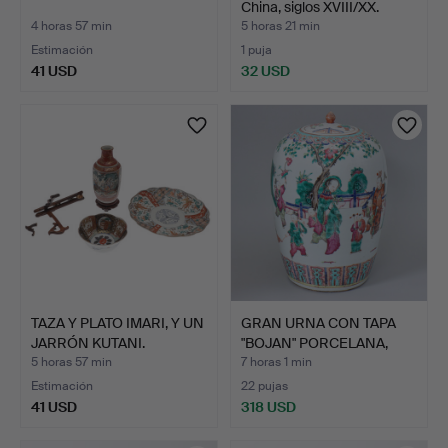
China, siglos XVIII/XX.
4 horas 57 min
5 horas 21 min
Estimación
1 puja
41 USD
32 USD
TAZA Y PLATO IMARI, Y UN
GRAN URNA CON TAPA
JARRÓN KUTANI.
"BOJAN" PORCELANA,
CHIN…
5 horas 57 min
7 horas 1 min
Estimación
22 pujas
41 USD
318 USD