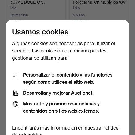
ROYAL DOULTON.
Porcelana, China, siglos XX/
…
1 día
1 día
Estimación
5 pujas
27 USD
43 USD
Usamos cookies
Algunas cookies son necesarias para utilizar el
servicio. Las cookies que tú mismo puedes
gestionar se utilizan para:
Personalizar el contenido y las funciones
según cómo utilices el sitio web.
Desarrollar y mejorar Auctionet.
JARRÓN DE SUELO con
PLACA DE PORCELANA,
tapa, porcelana, China…
China, siglo XX.
Mostrarte y promocionar noticias y
1 día
1 día
contenidos en sitios web externos.
8 pujas
Estimación
232 USD
106 USD
Encontrarás más información en nuestra
Política