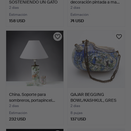
SOSTENIENDO UN GATO
decoración pintada a ma…
EN L…
2 días
2 días
Estimación
Estimación
158 USD
74 USD
China. Soporte para
QAJAR BEGGING
sombreros, portapincel…
BOWL/KASHKUL, GRES
ESMALTADO…
2 días
2 días
Estimación
8 pujas
232 USD
137 USD