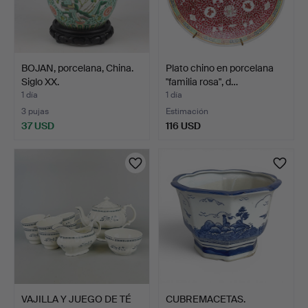
BOJAN, porcelana, China.
Plato chino en porcelana
Siglo XX.
"familia rosa", d…
1 día
1 día
3 pujas
Estimación
37 USD
116 USD
VAJILLA Y JUEGO DE TÉ
CUBREMACETAS.