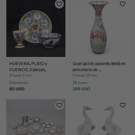
HUEVERA, PLATO y
Gran jarrón japonés Meiji en
CUENCO, 3 piezas,
porcelana de …
porcela…
3 horas 2 min
3 horas 25 min
Estimación
28 pujas
85 USD
289 USD