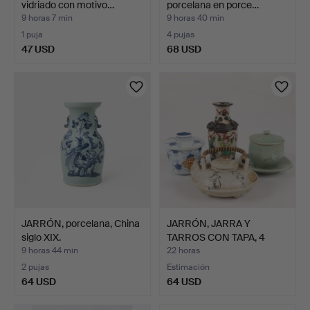
vidriado con motivo…
porcelana en porce…
9 horas 7 min
9 horas 40 min
1 puja
4 pujas
47 USD
68 USD
JARRÓN, porcelana, China
JARRÓN, JARRA Y
siglo XIX.
TARROS CON TAPA, 4
piezas,…
9 horas 44 min
22 horas
2 pujas
Estimación
64 USD
64 USD