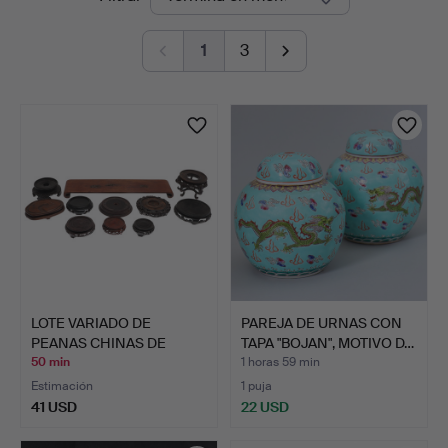
en
1
3
curso
LOTE VARIADO DE
PAREJA DE URNAS CON
PEANAS CHINAS DE
TAPA "BOJAN", MOTIVO D…
MADERA.
50 min
1 horas 59 min
Estimación
1 puja
41 USD
22 USD