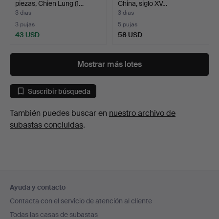
piezas, Chien Lung (1…
China, siglo XV…
3 días
3 días
3 pujas
5 pujas
43 USD
58 USD
Mostrar más lotes
Suscribir búsqueda
También puedes buscar en
nuestro archivo de
subastas concluidas
.
Navegación
Ayuda y contacto
en
Contacta con el servicio de atención al cliente
el
Todas las casas de subastas