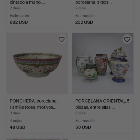
pintado a mano.…
porcelana, siglos…
2 días
2 días
Estimación
Estimación
692 USD
232 USD
PONCHERA. porcelana,
PORCELANA ORIENTAL, 5
Famille Rose, motivos…
piezas, entre ellas …
3 días
3 días
4 pujas
Estimación
48 USD
53 USD