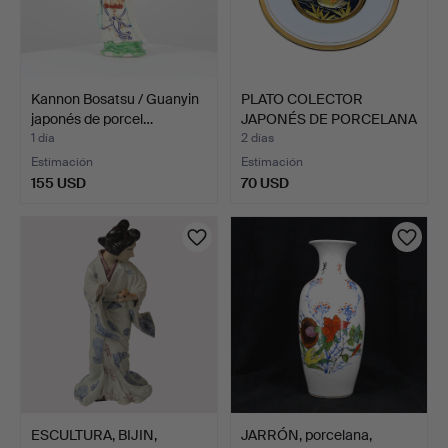
Kannon Bosatsu / Guanyin
PLATO COLECTOR
japonés de porcel…
JAPONÉS DE PORCELANA
CON GR…
1 día
2 días
Estimación
Estimación
155 USD
70 USD
ESCULTURA, BIJIN,
JARRÓN, porcelana,