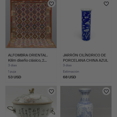
ALFOMBRA ORIENTAL.
JARRÓN CILÍNDRICO DE
Kilim diseño clásico, 2…
PORCELANA CHINA AZUL
…
3 días
3 días
1 puja
Estimación
53 USD
68 USD