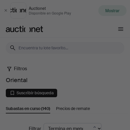
Auctionet
Mostrar
Cerrar
Disponible en Google Play
Auctionet.com
Filtros
Oriental
Oriental
Suscribir búsqueda
Subastas en curso
(140)
Precios de remate
Subastas
Filtrar