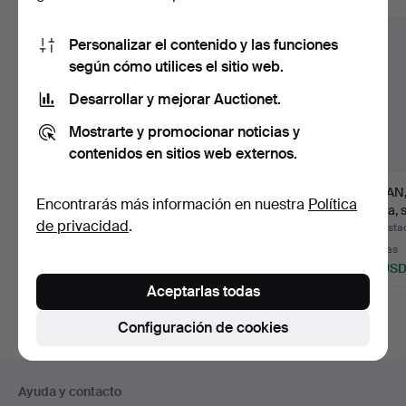
Personalizar el contenido y las funciones
según cómo utilices el sitio web.
Desarrollar y mejorar Auctionet.
Mostrarte y promocionar noticias y
contenidos en sitios web externos.
CUENCO, porcelana,
JARRÓN, porcelana,
BOJAN,
Encontrarás más información en nuestra
Política
Satsuma, hacia 1900,
Tao Kuang (1821-1850).
China, s
de privacidad
.
Ja…
Subastado 13 jul 2026
Subastado 13 jul 2026
Subastad
3 pujas
36 pujas
5 pujas
43 USD
319 USD
53 US
Aceptarlas todas
Configuración de cookies
Navegación
Ayuda y contacto
en