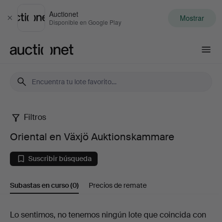
Auctionet
Mostrar
Cerrar
Disponible en Google Play
Auctionet.com
Filtros
Oriental
Oriental en Växjö Auktionskammare
en
Suscribir búsqueda
Växjö
Subastas en curso
(0)
Precios de remate
Auktionskammare
Subastas
Lo sentimos, no tenemos ningún lote que coincida con