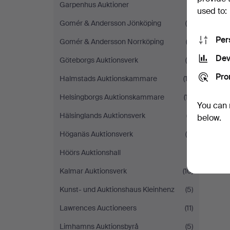
Garpenhus Auktioner
(1)
used to:
Gomér & Andersson Jönköping
(6)
Per
Gomér & Andersson Norrköping
(3)
Dev
Göteborgs Auktionsverk
(5)
Pro
Halmstads Auktionskammare
(12)
Helsingborgs Auktionskammare
(17)
You can 
Hälsinglands Auktionsverk
(7)
below.
Höganäs Auktionsverk
(4)
Höörs Auktionshall
(1)
Kalmar Auktionsverk
(10)
Kunst- und Auktionshaus Kleinhenz
(5)
Lawrences Auctioneers
(11)
Limhamns Auktionsbyrå
(5)