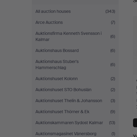
S
a
All auction houses
(343)
Arce Auctions
(7)
Auktionsfirma Kenneth Svensson i
(6)
Kalmar
Auktionshaus Bossard
(6)
Auktionshaus Stuber's
(6)
Hammerschlag
Auktionshuset Kolonn
(2)
Auktionshuset STO Bohuslän
(2)
Auktionshuset Thelin & Johansson
(3)
Auktionshuset Thörner & Ek
(9)
Auktionskammaren Sydost Kalmar
(13)
Auktionsmagasinet Vänersborg
(1)
Y