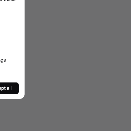
ngs
pt all