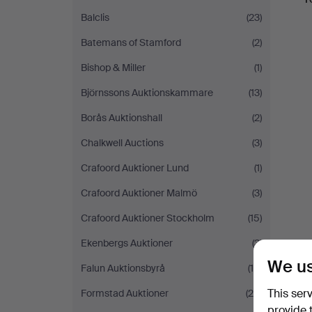
Balclis
(23)
Batemans of Stamford
(2)
Bishop & Miller
(1)
Björnssons Auktionskammare
(13)
Borås Auktionshall
(2)
Chalkwell Auctions
(3)
Crafoord Auktioner Lund
(1)
Crafoord Auktioner Malmö
(3)
Crafoord Auktioner Stockholm
(15)
Ekenbergs Auktioner
(3)
We us
Falun Auktionsbyrå
(15)
This ser
Formstad Auktioner
(28)
provide 