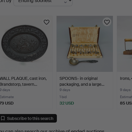
ort by
uctions
WALL PLAQUE, cast iron,
SPOONS- in original
Irons, 
Brandstorp, tavern…
packaging, and a large…
9 days
9 days
9 days
Estimate
1 bid
Estima
79 USD
32 USD
85 U
Subscribe to this search
ou can also search
our archive of ended auctions
.