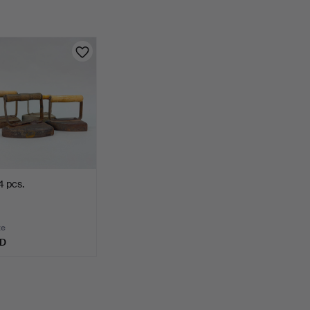
4 pcs.
te
SD