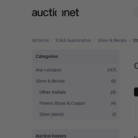
Auctionet.com
All items
/
TOKA Auktionshus
/
Silver & Metals
/
Ot
Other
Categories
metals
Any category
(147)
Silver & Metals
(8)
at
Other metals
(3)
TOKA
Pewter, Brass & Copper
(4)
Auktionshus
Silver plated
(1)
A
Auction houses