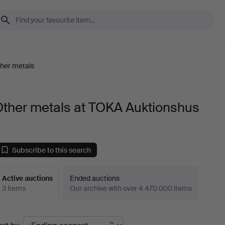
her metals
Other metals at TOKA Auktionshus
Subscribe to this search
Active auctions
Ended auctions
3 items
Our archive with over 4 470 000 items
ctive