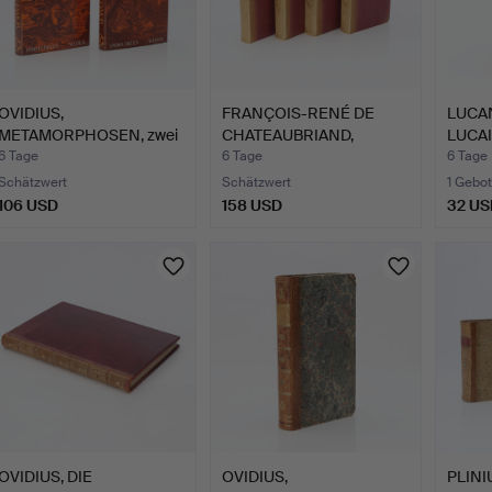
OVIDIUS,
FRANÇOIS-RENÉ DE
LUCAN
METAMORPHOSEN, zwei
CHATEAUBRIAND,
LUCAIN
Bände, Allhem…
OEUVRES CO…
6 Tage
6 Tage
6 Tage
Schätzwert
Schätzwert
1 Gebot
106 USD
158 USD
32 US
OVIDIUS, DIE
OVIDIUS,
PLINI