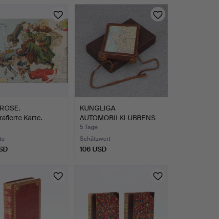
ROSE.
KUNGLIGA
rafierte Karte.
AUTOMOBILKLUBBENS
ng …
KARTE ÜBER SCHW…
5 Tage
te
Schätzwert
SD
106 USD