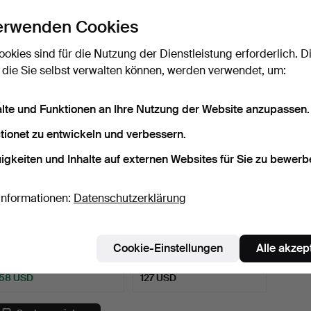
LIEBESKUNST. 1925.
METAMORPHOSEN, 1820.
NATUR
Exlibris A…
Exlibris von…
Bä…
6 Tage
6 Tage
6 Tage
erwenden Cookies
Schätzwert
4 Gebote
2 Gebo
85 USD
106 USD
74 US
ookies sind für die Nutzung der Dienstleistung erforderlich. D
 die Sie selbst verwalten können, werden verwendet, um:
alte und Funktionen an Ihre Nutzung der Website anzupassen.
tionet zu entwickeln und verbessern.
igkeiten und Inhalte auf externen Websites für Sie zu bewerb
Informationen:
Datenschutzerklärung
OVIDIUS, OPERUM P.
ALEXANDRE DUMAS
OVIDII NASONIS EDITIO
FILS, CAS DE RUPTURE.
Cookie-Einstellungen
Alle akzep
N…
1892…
6 Tage
6 Tage
6 Gebote
Schätzwert
58 USD
127 USD