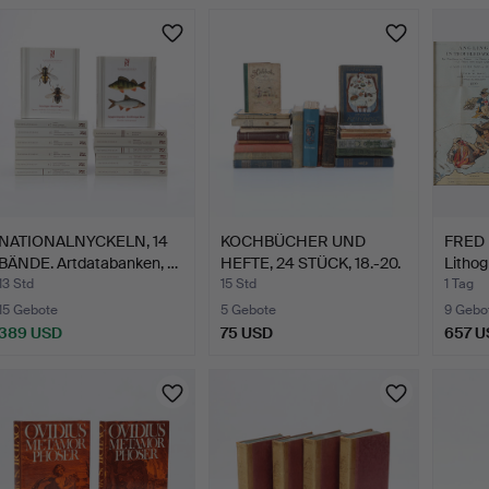
NATIONALNYCKELN, 14
KOCHBÜCHER UND
FRED 
BÄNDE. Artdatabanken, …
HEFTE, 24 STÜCK, 18.-20.
Lithog
Ja…
"Angli
13 Std
15 Std
1 Tag
15 Gebote
5 Gebote
9 Gebo
389 USD
75 USD
657 U