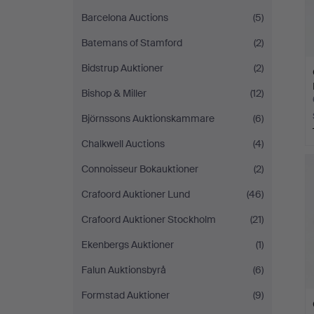
Barcelona Auctions
(5)
Batemans of Stamford
(2)
Bidstrup Auktioner
(2)
Bishop & Miller
(12)
Björnssons Auktionskammare
(6)
Chalkwell Auctions
(4)
Connoisseur Bokauktioner
(2)
Crafoord Auktioner Lund
(46)
Crafoord Auktioner Stockholm
(21)
Ekenbergs Auktioner
(1)
Falun Auktionsbyrå
(6)
Formstad Auktioner
(9)