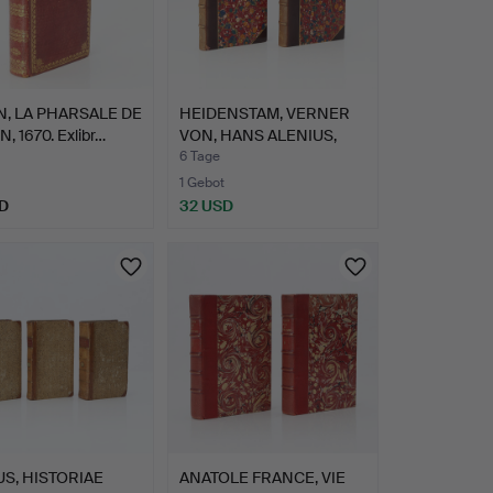
, LA PHARSALE DE
HEIDENSTAM, VERNER
, 1670. Exlibr…
VON, HANS ALENIUS,
1892…
6 Tage
1 Gebot
D
32 USD
US, HISTORIAE
ANATOLE FRANCE, VIE