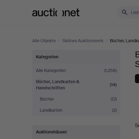
Auctionet.com
Alle Objekte
/
Skånes Auktionsverk
/
Bücher, Landk
B
Bücher,
Kategorien
Landkarten
Alle Kategorien
(1.256)
Bücher, Landkarten &
&
(14)
Handschriften
Handschriften
Bücher
(12)
Landkarten
(2)
bei
L
S
Skånes
A
Auktionshäuser