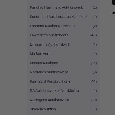
Karlstad Hammarö Auktionsverk
(2)
S
Kunst- und Auktionshaus Kleinhenz
(1)
Laholms Auktionskammare
(2)
Lawrences Auctioneers
(48)
Limhamns Auktionsbyrå
(4)
Ma San Auction
(1)
Markus Auktioner
(35)
Norrlands Auktionsverk
(3)
Palsgaard Kunstauktioner
(14)
RA Auktionsverket Norrköping
(4)
Roslagens Auktionsverk
(10)
Skandia Auktion
(1)