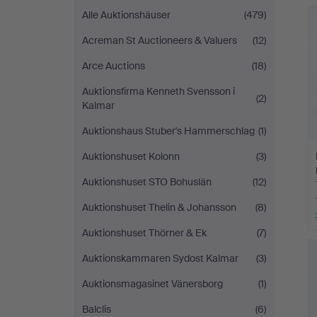
Auktionsverk
Alle Auktionshäuser
(479)
Acreman St Auctioneers & Valuers
(12)
Arce Auctions
(18)
Auktionsfirma Kenneth Svensson i
(2)
Kalmar
Auktionshaus Stuber's Hammerschlag
(1)
Auktionshuset Kolonn
(3)
Auktionshuset STO Bohuslän
(12)
Auktionshuset Thelin & Johansson
(8)
Auktionshuset Thörner & Ek
(7)
Auktionskammaren Sydost Kalmar
(3)
Auktionsmagasinet Vänersborg
(1)
Balclis
(6)