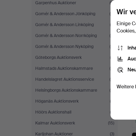
Garpenhus Auktioner
(6)
Wir v
Gomér & Andersson Jönköping
(5)
Einige C
Gomér & Andersson Linköping
(3)
Cookies,
Gomér & Andersson Norrköping
(4)
Gomér & Andersson Nyköping
(5)
Inh
Göteborgs Auktionsverk
(2)
Auc
Halmstads Auktionskammare
(6)
Neu
Handelslagret Auktionsservice
(5)
Weitere 
Helsingborgs Auktionskammare
(6)
Höganäs Auktionsverk
(3)
Höörs Auktionshall
(3)
Kalmar Auktionsverk
(15)
Karljohan Auktioner
(3)