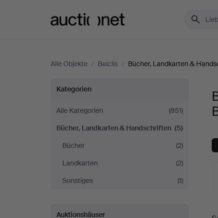
Auctionet.com
Alle Objekte
/
Balclis
/
Bücher, Landkarten & Handsc
Bücher,
Kategorien
B
Landkarten
B
Alle Kategorien
(851)
Bücher, Landkarten & Handschriften
(5)
&
Bücher
(2)
Handschriften
Landkarten
(2)
bei
Sonstiges
(1)
Balclis
L
Auktionshäuser