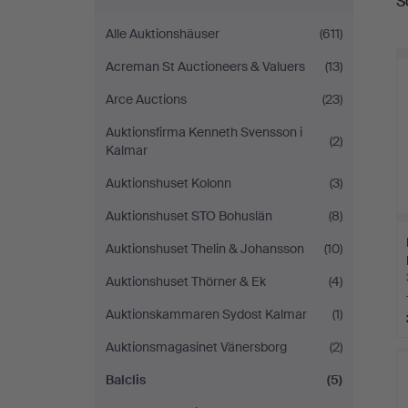
S
A
Alle Auktionshäuser
(611)
Acreman St Auctioneers & Valuers
(13)
Arce Auctions
(23)
Auktionsfirma Kenneth Svensson i
(2)
Kalmar
Auktionshuset Kolonn
(3)
Auktionshuset STO Bohuslän
(8)
Auktionshuset Thelin & Johansson
(10)
Auktionshuset Thörner & Ek
(4)
Auktionskammaren Sydost Kalmar
(1)
Auktionsmagasinet Vänersborg
(2)
Balclis
(5)