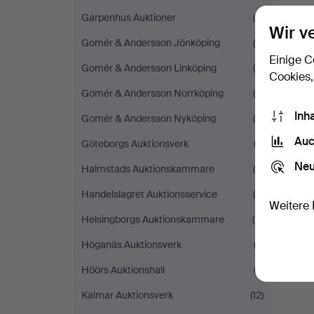
Garpenhus Auktioner
(6)
Wir v
Gomér & Andersson Jönköping
(6)
Einige C
Gomér & Andersson Linköping
(5)
Cookies,
Gomér & Andersson Norrköping
(4)
Inh
Gomér & Andersson Nyköping
(5)
Auc
Göteborgs Auktionsverk
(2)
Neu
Halmstads Auktionskammare
(4)
Handelslagret Auktionsservice
(5)
Weitere 
Helsingborgs Auktionskammare
(11)
Höganäs Auktionsverk
(3)
Höörs Auktionshall
(2)
Kalmar Auktionsverk
(12)