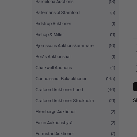
Barcelona Auctions
(18)
Batemans of Stamford
(5)
Bidstrup Auktioner
(1)
Bishop & Miller
(11)
Björnssons Auktionskammare
(10)
Borås Auktionshall
(1)
Chalkwell Auctions
(4)
Connoisseur Bokauktioner
(145)
Crafoord Auktioner Lund
(46)
S
Crafoord Auktioner Stockholm
(21)
Ekenbergs Auktioner
(2)
Falun Auktionsbyrå
(2)
Formstad Auktioner
(7)