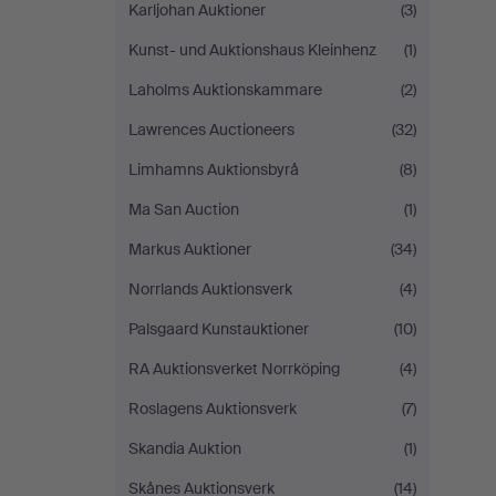
Karljohan Auktioner
(3)
Kunst- und Auktionshaus Kleinhenz
(1)
Laholms Auktionskammare
(2)
Lawrences Auctioneers
(32)
Limhamns Auktionsbyrå
(8)
Ma San Auction
(1)
Markus Auktioner
(34)
Norrlands Auktionsverk
(4)
Palsgaard Kunstauktioner
(10)
RA Auktionsverket Norrköping
(4)
Roslagens Auktionsverk
(7)
Skandia Auktion
(1)
Skånes Auktionsverk
(14)