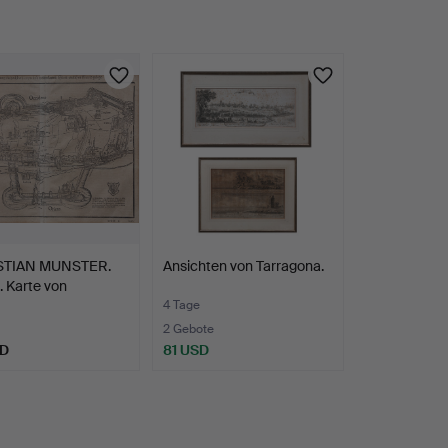
STIAN MUNSTER.
Ansichten von Tarragona.
 Karte von
ur…
4 Tage
2 Gebote
SD
81 USD