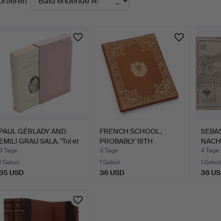
ortieren
uktionen
PAUL GÉRLADY AND
FRENCH SCHOOL,
SEBA
EMILI GRAU SALA. "Toi et
PROBABLY 18TH
NACH.
…
CENTURY. Einb…
Augsb
3 Tage
3 Tage
4 Tage
1 Gebot
1 Gebot
1 Gebot
35 USD
36 USD
36 U