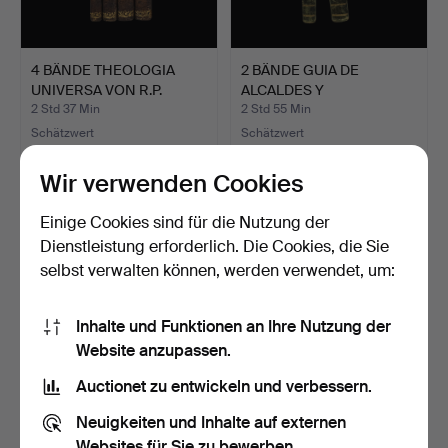
4 BÄNDE THEOLOGIA
2 BÄNDE GUIA DE
UNIVERSA VON R.P.
ALCALDES Y
THOMA.…
AYUNTAMIENTOS V…
2 Std 37 Min
2 Std 55 Min
Schätzwert
Schätzwert
104 USD
81 USD
Wir verwenden Cookies
Einige Cookies sind für die Nutzung der
Dienstleistung erforderlich. Die Cookies, die Sie
selbst verwalten können, werden verwendet, um:
Inhalte und Funktionen an Ihre Nutzung der
Website anzupassen.
Auctionet zu entwickeln und verbessern.
15 BÄNDE (1 BIS 15)
14 BÄNDE: 12 BÄNDE VON
Neuigkeiten und Inhalte auf externen
TESORO DE
JANUAR BIS DEZEMBER…
Websites für Sie zu bewerben.
PREDICADORES…
2 Std 59 Min
3 Std 3 Min