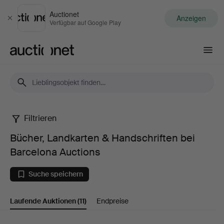
Auctionet
Anzeigen
Schließen
Verfügbar auf Google Play
Auctionet.com
Filtrieren
Bücher,
Bücher, Landkarten & Handschriften bei
Landkarten
Barcelona Auctions
&
Suche speichern
Handschriften
Laufende Auktionen
(11)
Endpreise
bei