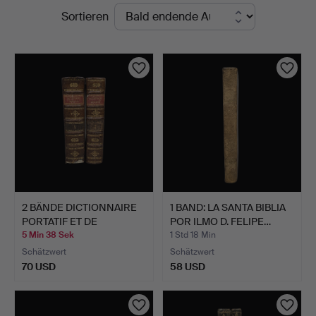
Laufende
Sortieren
Barcelona
Auktionen
Auctions
2 BÄNDE DICTIONNAIRE
1 BAND: LA SANTA BIBLIA
PORTATIF ET DE
POR ILMO D. FELIPE…
PRONON…
5 Min 38 Sek
1 Std 18 Min
Schätzwert
Schätzwert
70 USD
58 USD