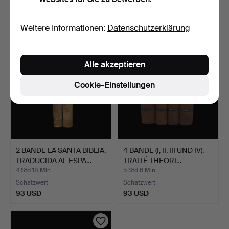
Schätzwert
Schätzwert
925 USD
301 USD
Weitere Informationen:
Datenschutzerklärung
Alle akzeptieren
Cookie-Einstellungen
2 BÄNDE LA SANTA BIBLIA,
4 BÄNDE (I, II, III UND IV).
TRADUCIDA AL ESPA…
TRAITÉ THEORI…
4 Std 18 Min
5 Std 6 Min
Schätzwert
Schätzwert
93 USD
93 USD