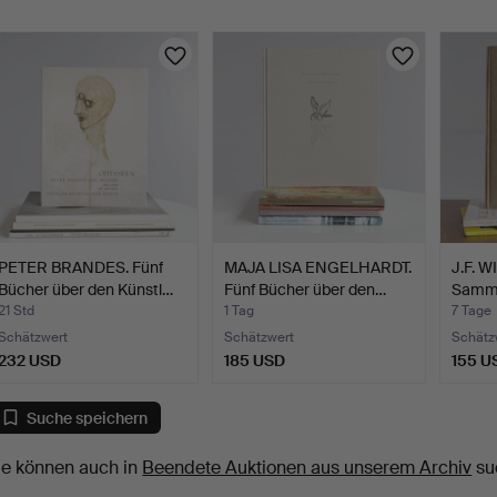
PETER BRANDES. Fünf
MAJA LISA ENGELHARDT.
J.F. 
Bücher über den Künstl…
Fünf Bücher über den…
Samml
21 Std
1 Tag
7 Tage
Schätzwert
Schätzwert
Schätz
232 USD
185 USD
155 U
Suche speichern
ie können auch in
Beendete Auktionen aus unserem Archiv
su