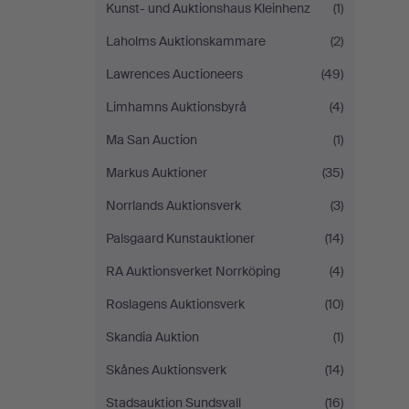
Kunst- und Auktionshaus Kleinhenz
(1)
Laholms Auktionskammare
(2)
Lawrences Auctioneers
(49)
Limhamns Auktionsbyrå
(4)
Ma San Auction
(1)
Markus Auktioner
(35)
Norrlands Auktionsverk
(3)
Palsgaard Kunstauktioner
(14)
RA Auktionsverket Norrköping
(4)
Roslagens Auktionsverk
(10)
Skandia Auktion
(1)
Skånes Auktionsverk
(14)
Stadsauktion Sundsvall
(16)