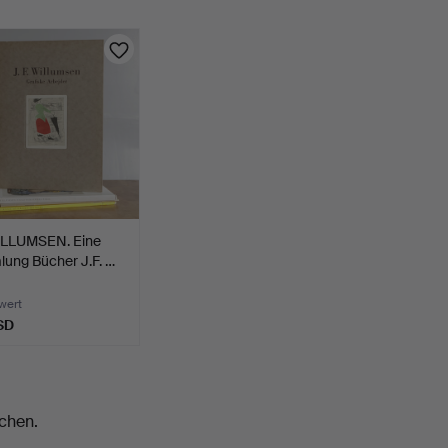
WILLUMSEN. Eine
ung Bücher J.F. …
wert
SD
chen.