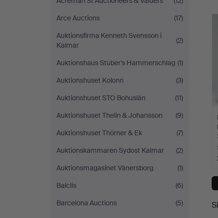
Acreman St Auctioneers & Valuers
(12)
Auktioner
Arce Auctions
(17)
Auktionsfirma Kenneth Svensson i
(2)
Kalmar
Auktionshaus Stuber's Hammerschlag
(1)
Auktionshuset Kolonn
(3)
Auktionshuset STO Bohuslän
(11)
Auktionshuset Thelin & Johansson
(9)
Auktionshuset Thörner & Ek
(7)
Auktionskammaren Sydost Kalmar
(2)
Auktionsmagasinet Vänersborg
(1)
Balclis
(6)
Barcelona Auctions
(5)
S