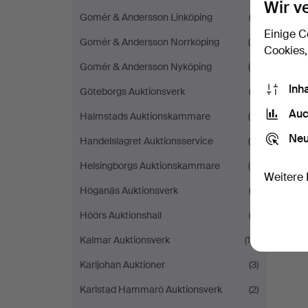
Wir v
Gomér & Andersson Linköping
(3)
Einige C
Gomér & Andersson Norrköping
(4)
Cookies,
Gomér & Andersson Nyköping
(5)
Inh
Göteborgs Auktionsverk
(2)
Auc
Halmstads Auktionskammare
(6)
Neu
Handelslagret Auktionsservice
(5)
Helsingborgs Auktionskammare
(5)
Weitere 
Höganäs Auktionsverk
(3)
Höörs Auktionshall
(3)
Kalmar Auktionsverk
(15)
Karljohan Auktioner
(3)
Karlstad Hammarö Auktionsverk
(2)