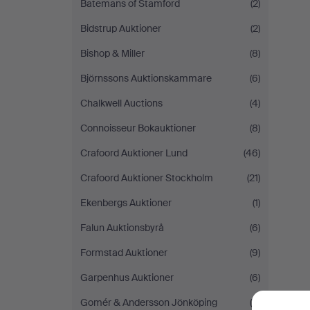
Batemans of Stamford
(2)
Bidstrup Auktioner
(2)
Bishop & Miller
(8)
Björnssons Auktionskammare
(6)
Chalkwell Auctions
(4)
Connoisseur Bokauktioner
(8)
Crafoord Auktioner Lund
(46)
Crafoord Auktioner Stockholm
(21)
Ekenbergs Auktioner
(1)
Falun Auktionsbyrå
(6)
Formstad Auktioner
(9)
Garpenhus Auktioner
(6)
Gomér & Andersson Jönköping
(5)