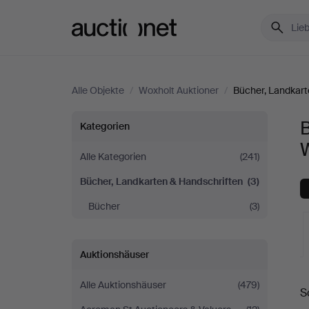
Auctionet.com
Alle Objekte
/
Woxholt Auktioner
/
Bücher, Landkart
Bücher,
B
Kategorien
W
Landkarten
Alle Kategorien
(241)
Bücher, Landkarten & Handschriften
(3)
&
Bücher
(3)
Handschriften
bei
Auktionshäuser
L
Woxholt
Alle Auktionshäuser
(479)
S
A