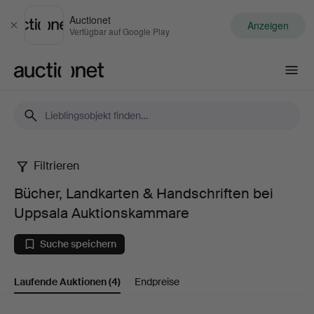
Auctionet
Anzeigen
Schließen
Verfügbar auf Google Play
Auctionet.com
Filtrieren
Bücher,
Bücher, Landkarten & Handschriften bei
Landkarten
Uppsala Auktionskammare
&
Suche speichern
Handschriften
Laufende Auktionen
(4)
Endpreise
bei