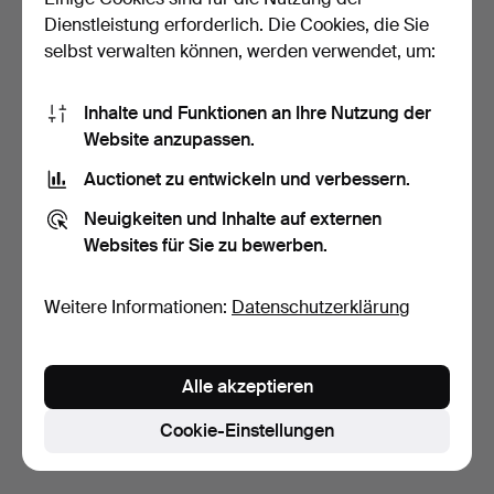
Dienstleistung erforderlich. Die Cookies, die Sie
selbst verwalten können, werden verwendet, um:
Inhalte und Funktionen an Ihre Nutzung der
Website anzupassen.
Auctionet zu entwickeln und verbessern.
EINE SAMMLUNG
BÜCHER, 5 Bände über
Neuigkeiten und Inhalte auf externen
KUNSTBÜCHER 8 Stück.
Gustavsberg.
Websites für Sie zu bewerben.
6 Tage
7 Tage
Schätzwert
21 Gebote
158 USD
281 USD
Weitere Informationen:
Datenschutzerklärung
Suche speichern
Alle akzeptieren
Sie können auch in
Beendete Auktionen aus unserem
Archiv
suchen.
Cookie-Einstellungen