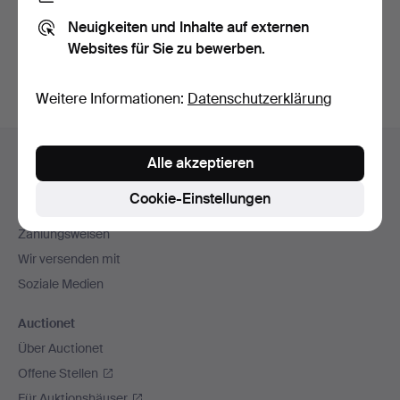
Sie können auch in
Beendete Auktionen aus unserem
Neuigkeiten und Inhalte auf externen
Archiv
suchen.
Websites für Sie zu bewerben.
Weitere Informationen:
Datenschutzerklärung
Fußzeilen-
Hilfe und Kontakt
Alle akzeptieren
Navigation
Kontakt mit dem Support aufnehmen
Cookie-Einstellungen
Alle Auktionshäuser
Zahlungsweisen
Wir versenden mit
Soziale Medien
Auctionet
Über Auctionet
Offene Stellen
Für Auktionshäuser