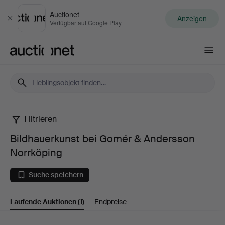
Auctionet
Anzeigen
Schließen
Verfügbar auf Google Play
Auctionet.com
Filtrieren
Bildhauerkunst
Bildhauerkunst bei Gomér & Andersson
bei
Norrköping
Gomér
Suche speichern
&
Laufende Auktionen
(1)
Endpreise
Andersson