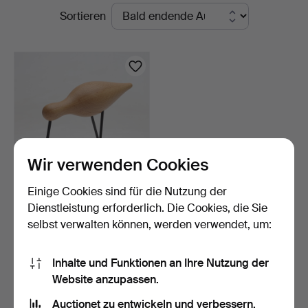
Laufende
Sortieren
Norrköping
Auktionen
Wir verwenden Cookies
Einige Cookies sind für die Nutzung der
SIGURJÓN PÁLSSON.
Dienstleistung erforderlich. Die Cookies, die Sie
Figur, Vogel, Eiche und …
selbst verwalten können, werden verwendet, um:
1 Tag
Schätzwert
43 USD
Inhalte und Funktionen an Ihre Nutzung der
Website anzupassen.
Suche speichern
Auctionet zu entwickeln und verbessern.