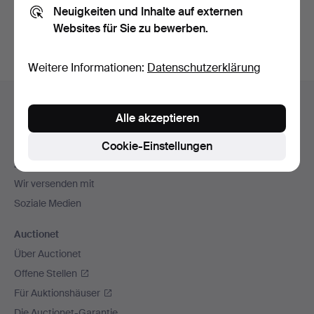
Neuigkeiten und Inhalte auf externen
Archiv
suchen.
Websites für Sie zu bewerben.
Weitere Informationen:
Datenschutzerklärung
Fußzeilen-
Hilfe und Kontakt
Navigation
Alle akzeptieren
Kontakt mit dem Support aufnehmen
Alle Auktionshäuser
Cookie-Einstellungen
Zahlungsweisen
Wir versenden mit
Soziale Medien
Auctionet
Über Auctionet
Offene Stellen
Für Auktionshäuser
Die Auctionet-Garantie