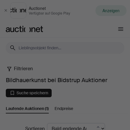
Auctionet
Anzeigen
Schließen
Verfügbar auf Google Play
Auctionet.com
Filtrieren
Bildhauerkunst
Bildhauerkunst bei Bidstrup Auktioner
bei
Suche speichern
Bidstrup
Laufende Auktionen
(1)
Endpreise
Auktioner
Laufende
Sortieren