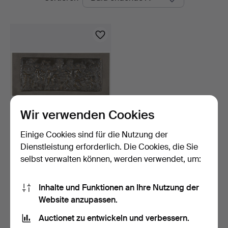
Auktionen
Wir verwenden Cookies
Einige Cookies sind für die Nutzung der
CLAUDE MICHEL
CLODION. Bacchanal mit
Dienstleistung erforderlich. Die Cookies, die Sie
Satyr…
5 Tage
selbst verwalten können, werden verwendet, um:
1 Gebot
48 USD
Inhalte und Funktionen an Ihre Nutzung der
Website anzupassen.
Suche speichern
Auctionet zu entwickeln und verbessern.
Sie können auch in
Beendete Auktionen aus unserem