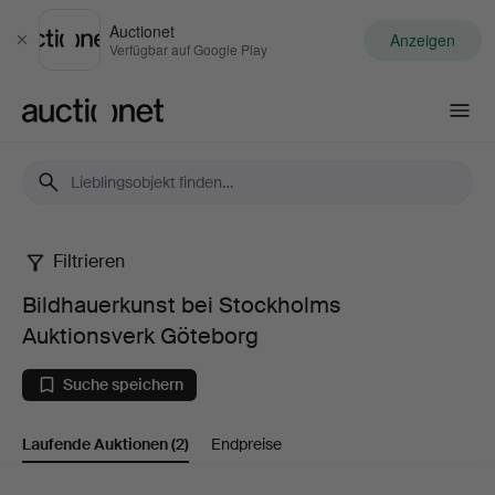
Auctionet
Anzeigen
Schließen
Verfügbar auf Google Play
Auctionet.com
Filtrieren
Bildhauerkunst
Bildhauerkunst bei Stockholms
bei
Auktionsverk Göteborg
Stockholms
Suche speichern
Auktionsverk
Laufende Auktionen
(2)
Endpreise
Göteborg