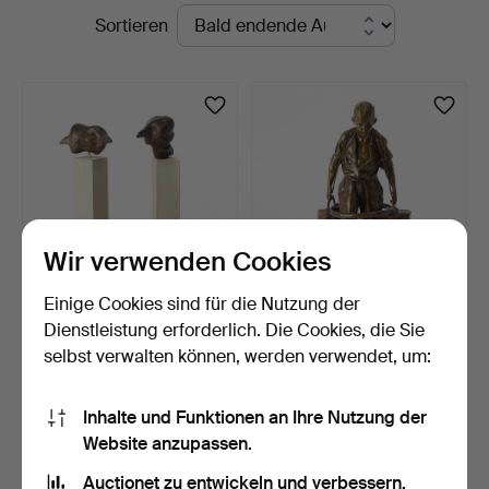
Laufende
Sortieren
Auktionen
Wir verwenden Cookies
Einige Cookies sind für die Nutzung der
GUDRUN EDUARDS.
JUAN JOSÉ CARDONA
Dienstleistung erforderlich. Die Cookies, die Sie
Skulptur, "Porträttgalleri…
MORERA. Skulptur,
selbst verwalten können, werden verwendet, um:
Bronze…
1 Tag
1 Tag
1 Gebot
1 Gebot
33 USD
32 USD
Inhalte und Funktionen an Ihre Nutzung der
Website anzupassen.
Suche speichern
Auctionet zu entwickeln und verbessern.