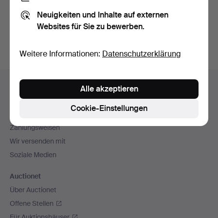
Sie können auch in
Beendete Auktionen aus unserem
Neuigkeiten und Inhalte auf externen
Archiv
suchen.
Websites für Sie zu bewerben.
Weitere Informationen:
Datenschutzerklärung
Fußzeilen-
Hilfe und Kontakt
Alle akzeptieren
Navigation
Kontakt mit dem Support aufnehmen
Cookie-Einstellungen
Alle Auktionshäuser
Zahlungsweisen
Wir versenden mit
Soziale Medien
Auctionet
Über Auctionet
Offene Stellen
Für Auktionshäuser