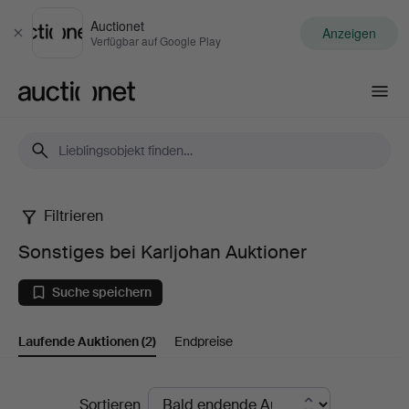
Auctionet
Anzeigen
Schließen
Verfügbar auf Google Play
Auctionet.com
Filtrieren
Sonstiges
Sonstiges bei Karljohan Auktioner
bei
Suche speichern
Karljohan
Laufende Auktionen
(2)
Endpreise
Auktioner
Laufende
Sortieren