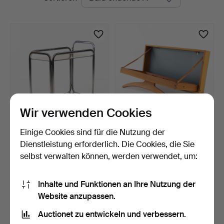
Auktionen
Wir verwenden Cookies
Einige Cookies sind für die Nutzung der
SERVIERWAGEN.
ADAM HOFF & POUL
Bauhaus-Stil, verchromtes
ØSTERGAARD.
Dienstleistung erforderlich. Die Cookies, die Sie
Me…
Garderobenstä…
5 Tage
5 Tage
selbst verwalten können, werden verwendet, um:
5 Gebote
21 Gebote
37 USD
162 USD
Inhalte und Funktionen an Ihre Nutzung der
Website anzupassen.
Suche speichern
Auctionet zu entwickeln und verbessern.
Sie können auch in
Beendete Auktionen aus unserem