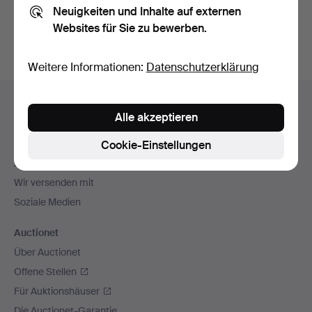
Neuigkeiten und Inhalte auf externen
Archiv
suchen.
Websites für Sie zu bewerben.
Weitere Informationen:
Datenschutzerklärung
Fußzeilen-
Hilfe und Kontakt
Navigation
Alle akzeptieren
Kontakt mit dem Support aufnehmen
Alle Auktionshäuser
Cookie-Einstellungen
Zahlungsweisen
Wir versenden mit
Soziale Medien
Auctionet
Über Auctionet
Offene Stellen
Für Auktionshäuser
Die Auctionet-Garantie