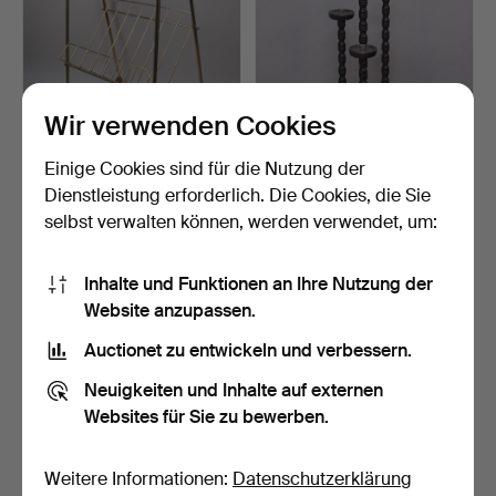
Wir verwenden Cookies
Einige Cookies sind für die Nutzung der
ZEITUNGSSTÄNDER,
BLUMENSTÄNDER, für vier
Messing, Mitte des 20. Ja…
Töpfe, gebeiztes H…
Dienstleistung erforderlich. Die Cookies, die Sie
3 Tage
8 Tage
selbst verwalten können, werden verwendet, um:
1 Gebot
Schätzwert
22 USD
43 USD
Inhalte und Funktionen an Ihre Nutzung der
Website anzupassen.
Auctionet zu entwickeln und verbessern.
Neuigkeiten und Inhalte auf externen
Websites für Sie zu bewerben.
Weitere Informationen:
Datenschutzerklärung