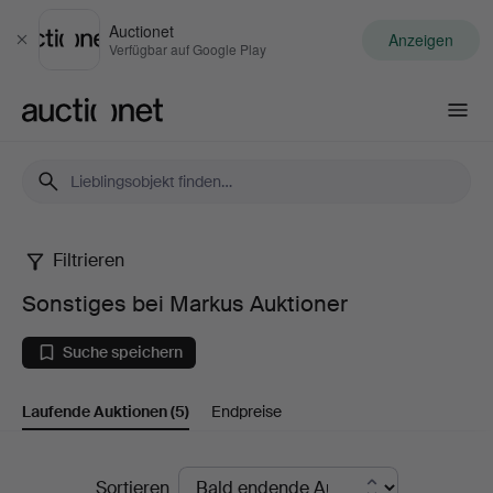
Auctionet
Anzeigen
Schließen
Verfügbar auf Google Play
Auctionet.com
Filtrieren
Sonstiges
Sonstiges bei Markus Auktioner
bei
Suche speichern
Markus
Laufende Auktionen
(5)
Endpreise
Auktioner
Laufende
Sortieren