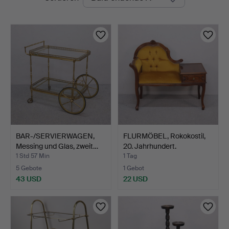
Auktionen
BAR-/SERVIERWAGEN,
FLURMÖBEL, Rokokostil,
Messing und Glas, zweit…
20. Jahrhundert.
1 Std 57 Min
1 Tag
5 Gebote
1 Gebot
43 USD
22 USD