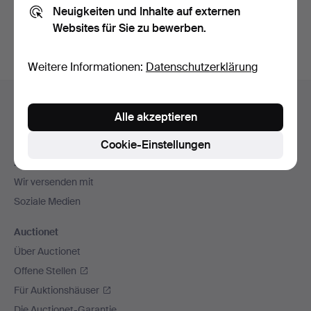
Neuigkeiten und Inhalte auf externen
Archiv
suchen.
Websites für Sie zu bewerben.
Weitere Informationen:
Datenschutzerklärung
Fußzeilen-
Hilfe und Kontakt
Navigation
Alle akzeptieren
Kontakt mit dem Support aufnehmen
Alle Auktionshäuser
Cookie-Einstellungen
Zahlungsweisen
Wir versenden mit
Soziale Medien
Auctionet
Über Auctionet
Offene Stellen
Für Auktionshäuser
Die Auctionet-Garantie