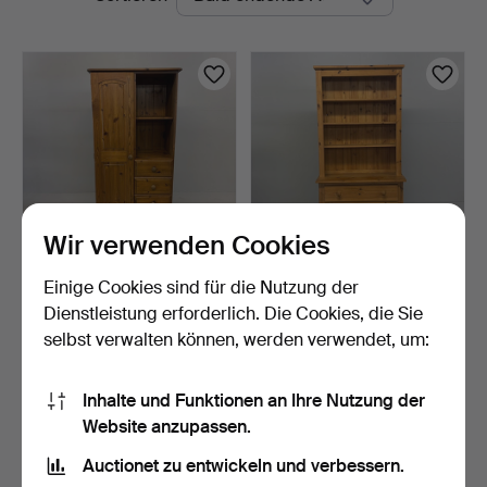
Auktionen
Wir verwenden Cookies
Einige Cookies sind für die Nutzung der
HERRENGARDEROBE
KIEFERNSCHRANK.
AUS KIEFER.
Dienstleistung erforderlich. Die Cookies, die Sie
2 Tage
2 Tage
selbst verwalten können, werden verwendet, um:
Schätzwert
Schätzwert
21 USD
41 USD
Inhalte und Funktionen an Ihre Nutzung der
Website anzupassen.
Suche speichern
Auctionet zu entwickeln und verbessern.
Sie können auch in
Beendete Auktionen aus unserem