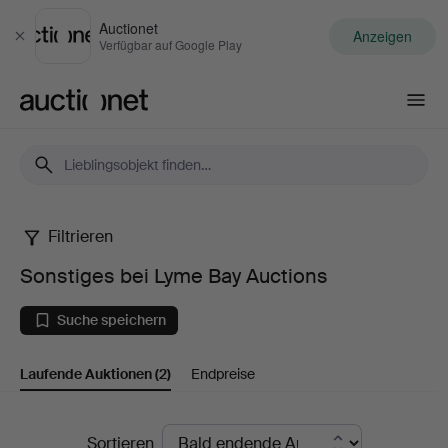
Auctionet
Anzeigen
Schließen
Verfügbar auf Google Play
Auctionet.com
Filtrieren
Sonstiges
Sonstiges bei Lyme Bay Auctions
bei
Suche speichern
Lyme
Laufende Auktionen
(2)
Endpreise
Bay
Auctions
Laufende
Sortieren