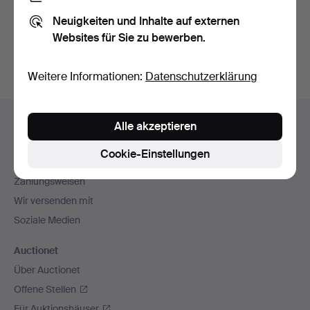
Sie können auch in
Beendete Auktionen aus unserem
Neuigkeiten und Inhalte auf externen
Archiv
suchen.
Websites für Sie zu bewerben.
Weitere Informationen:
Datenschutzerklärung
Fußzeilen-
Hilfe und Kontakt
Alle akzeptieren
Navigation
Kontakt mit dem Support aufnehmen
Cookie-Einstellungen
Alle Auktionshäuser
Zahlungsweisen
Wir versenden mit
Soziale Medien
Auctionet
Über Auctionet
Offene Stellen
Für Auktionshäuser