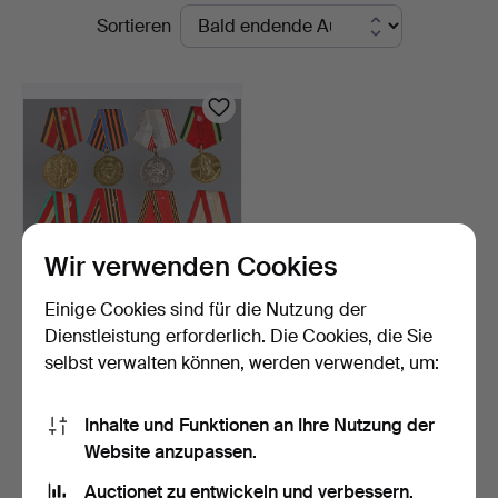
Laufende
Sortieren
Bossard
Auktionen
Wir verwenden Cookies
Einige Cookies sind für die Nutzung der
8 Orden Abzeichen UDSSR.
Dienstleistung erforderlich. Die Cookies, die Sie
selbst verwalten können, werden verwendet, um:
3 Tage
3 Gebote
47 USD
Inhalte und Funktionen an Ihre Nutzung der
Website anzupassen.
Suche speichern
Auctionet zu entwickeln und verbessern.