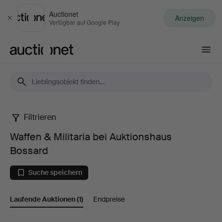
Auctionet
Anzeigen
Schließen
Verfügbar auf Google Play
Auctionet.com
Filtrieren
Waffen
Waffen & Militaria bei Auktionshaus
&
Bossard
Militaria
Suche speichern
bei
Laufende Auktionen
(1)
Endpreise
Auktionshaus