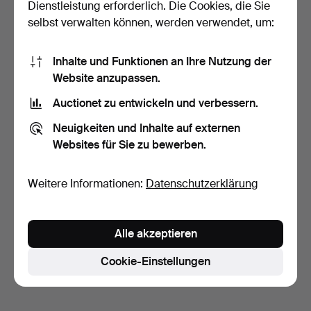
Dienstleistung erforderlich. Die Cookies, die Sie
selbst verwalten können, werden verwendet, um:
Inhalte und Funktionen an Ihre Nutzung der
Website anzupassen.
Auctionet zu entwickeln und verbessern.
SALUTKANONE/TISCHKA
SALUTKANONE /
NONE, Gusseisen, nach e…
TISCHKANONE Messing
Neuigkeiten und Inhalte auf externen
nach Vor…
9 Tage
10 Tage
Websites für Sie zu bewerben.
Schätzwert
Schätzwert
211 USD
211 USD
Weitere Informationen:
Datenschutzerklärung
Suche speichern
Sie können auch in
Beendete Auktionen aus unserem
Alle akzeptieren
Archiv
suchen.
Cookie-Einstellungen