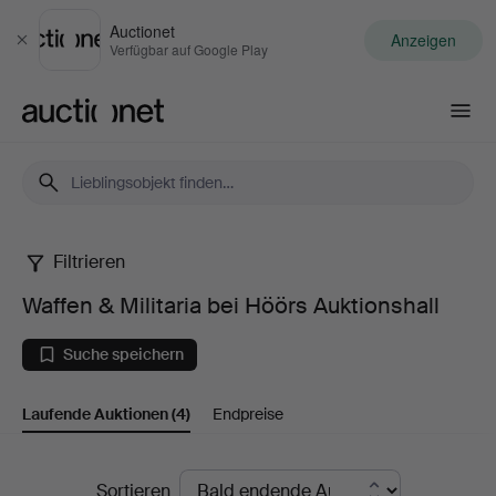
Auctionet
Anzeigen
Schließen
Verfügbar auf Google Play
Auctionet.com
Filtrieren
Waffen
Waffen & Militaria bei Höörs Auktionshall
&
Suche speichern
Militaria
Laufende Auktionen
(4)
Endpreise
bei
Höörs
Laufende
Sortieren