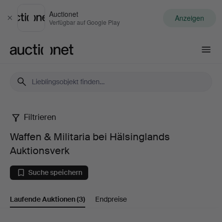
Auctionet
Anzeigen
Schließen
Verfügbar auf Google Play
Auctionet.com
Filtrieren
Waffen
Waffen & Militaria bei Hälsinglands
&
Auktionsverk
Militaria
Suche speichern
bei
Laufende Auktionen
(3)
Endpreise
Hälsinglands