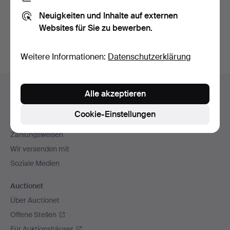
Sie können auch in
Beendete Auktionen aus unserem
Neuigkeiten und Inhalte auf externen
Archiv
suchen.
Websites für Sie zu bewerben.
Weitere Informationen:
Datenschutzerklärung
Fußzeilen-
Hilfe und Kontakt
Alle akzeptieren
Navigation
Kontakt mit dem Support aufnehmen
Cookie-Einstellungen
Alle Auktionshäuser
Zahlungsweisen
Wir versenden mit
Soziale Medien
Auctionet
Über Auctionet
Offene Stellen
Für Auktionshäuser