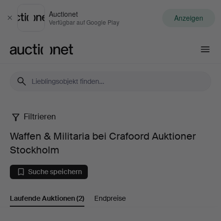
Auctionet
Anzeigen
Schließen
Verfügbar auf Google Play
Auctionet.com
Filtrieren
Waffen
Waffen & Militaria bei Crafoord Auktioner
&
Stockholm
Militaria
Suche speichern
bei
Laufende Auktionen
(2)
Endpreise
Crafoord