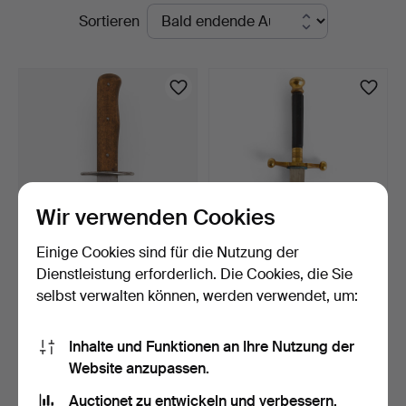
Laufende
Sortieren
Auktioner
Auktionen
Stockholm
Wir verwenden Cookies
Einige Cookies sind für die Nutzung der
NAHKAMPFMESSER, für
STICKERT, Schweden, für
Dienstleistung erforderlich. Die Cookies, die Sie
die Felddivisionen der…
die Marine, um 190…
selbst verwalten können, werden verwendet, um:
24 Tage
24 Tage
16 Gebote
23 Gebote
337 USD
526 USD
Inhalte und Funktionen an Ihre Nutzung der
Website anzupassen.
Suche speichern
Auctionet zu entwickeln und verbessern.