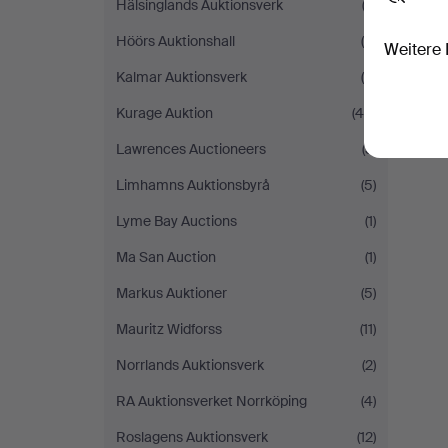
Hälsinglands Auktionsverk
(3)
Höörs Auktionshall
(4)
Weitere 
Kalmar Auktionsverk
(8)
Kurage Auktion
(46)
Lawrences Auctioneers
(3)
Limhamns Auktionsbyrå
(5)
Lyme Bay Auctions
(1)
Ma San Auction
(1)
Markus Auktioner
(5)
Mauritz Widforss
(11)
Norrlands Auktionsverk
(2)
RA Auktionsverket Norrköping
(4)
Roslagens Auktionsverk
(12)