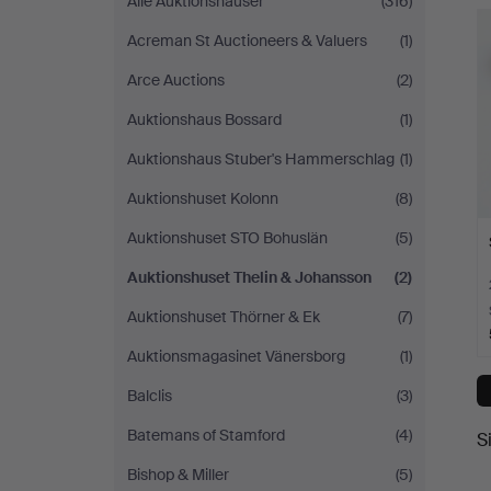
Alle Auktionshäuser
(316)
&
Acreman St Auctioneers & Valuers
(1)
Johansson
Arce Auctions
(2)
Auktionshaus Bossard
(1)
Auktionshaus Stuber's Hammerschlag
(1)
Auktionshuset Kolonn
(8)
Auktionshuset STO Bohuslän
(5)
Auktionshuset Thelin & Johansson
(2)
Auktionshuset Thörner & Ek
(7)
Auktionsmagasinet Vänersborg
(1)
Balclis
(3)
Batemans of Stamford
(4)
S
Bishop & Miller
(5)