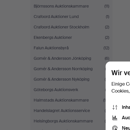
Björnssons Auktionskammare
(11)
Crafoord Auktioner Lund
(1)
Crafoord Auktioner Stockholm
(2)
Ekenbergs Auktioner
(2)
Falun Auktionsbyrå
(12)
Gomér & Andersson Jönköping
(6)
Gomér & Andersson Norrköping
(3)
Wir v
Gomér & Andersson Nyköping
(5)
Einige C
Göteborgs Auktionsverk
(2)
Cookies,
Halmstads Auktionskammare
(10)
Inh
Handelslagret Auktionsservice
(8)
Auc
Helsingborgs Auktionskammare
(5)
Neu