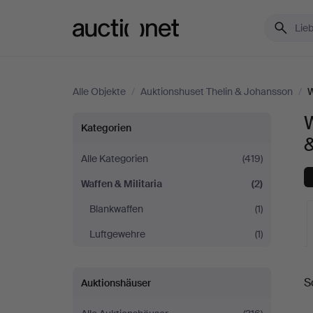
Auctionet.com
Alle Objekte
/
Auktionshuset Thelin & Johansson
/
W
W
Waffen
Kategorien
&
Alle Kategorien
(419)
Waffen & Militaria
(2)
Militaria
Blankwaffen
(1)
bei
Luftgewehre
(1)
Auktionshuset
L
S
Auktionshäuser
Thelin
A