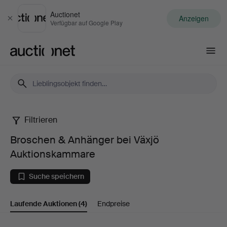
Auctionet
Anzeigen
Schließen
Verfügbar auf Google Play
Auctionet.com
Filtrieren
Broschen
Broschen & Anhänger bei Växjö
&
Auktionskammare
Anhänger
Suche speichern
bei
Laufende Auktionen
(4)
Endpreise
Växjö