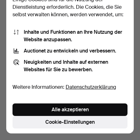
Dienstleistung erforderlich. Die Cookies, die Sie
selbst verwalten können, werden verwendet, um:
Inhalte und Funktionen an Ihre Nutzung der
Website anzupassen.
Auctionet zu entwickeln und verbessern.
ANHÄNGER, Gold 18 Karat,
BROSCHE, Gold 18 Karat,
Neuigkeiten und Inhalte auf externen
Gewicht 4,90 Gram…
mit braunem Stein,…
Websites für Sie zu bewerben.
6 Tage
7 Tage
13 Gebote
7 Gebote
334 USD
64 USD
Weitere Informationen:
Datenschutzerklärung
Suche speichern
Alle akzeptieren
Sie können auch in
Beendete Auktionen aus unserem
Archiv
suchen.
Cookie-Einstellungen