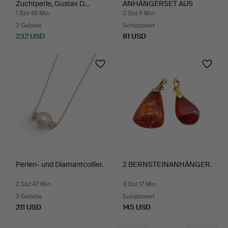
Zuchtperle, Gustav D…
ANHÄNGERSET AUS
925ER SILBERANH…
1 Std 45 Min
2 Std 6 Min
3 Gebote
Schätzwert
232 USD
81 USD
Perlen- und Diamantcollier.
2 BERNSTEINANHÄNGER.
2 Std 47 Min
3 Std 17 Min
3 Gebote
Schätzwert
211 USD
145 USD