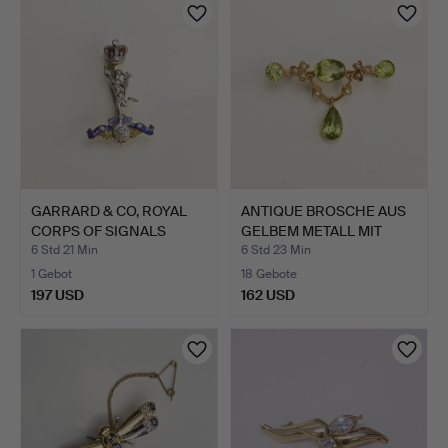
Objekt
GARRARD & CO, ROYAL
ANTIQUE BROSCHE AUS
CORPS OF SIGNALS
GELBEM METALL MIT
REGIM…
PERI…
6 Std 21 Min
6 Std 23 Min
1 Gebot
18 Gebote
197 USD
162 USD