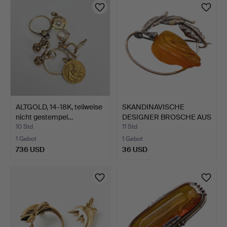
ALTGOLD, 14-18K, teilweise
SKANDINAVISCHE
nicht gestempel…
DESIGNER BROSCHE AUS
925ER …
10 Std
11 Std
1 Gebot
1 Gebot
736 USD
36 USD