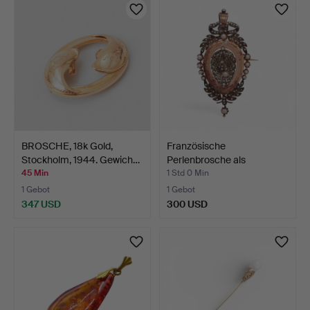
BROSCHE, 18k Gold,
Französische
Stockholm, 1944. Gewich…
Perlenbrosche als
Anhänger, s…
45 Min
1 Std 0 Min
1 Gebot
1 Gebot
347 USD
300 USD