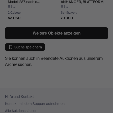
Modell 287, nach e…
ANHÄNGER, BLATTFORM,
STUDIOGLA…
11 Std
11 Std
2 Gebote
Schätzwert
53 USD
70 USD
Weitere Objekte anzeigen
Suche speichern
Sie können auch in
Beendete Auktionen aus unserem
Archiv
suchen.
Fußzeilen-
Hilfe und Kontakt
Navigation
Kontakt mit dem Support aufnehmen
Alle Auktionshäuser