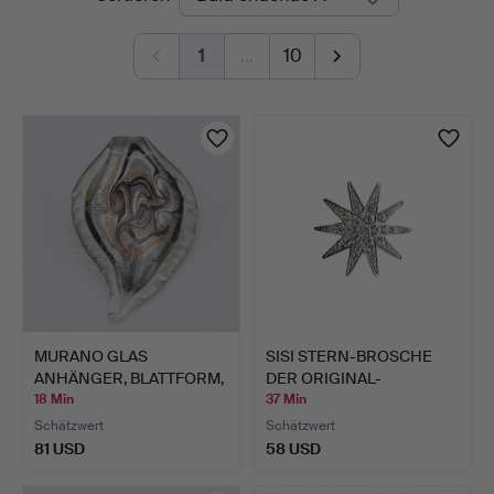
Auktionen
1
…
10
MURANO GLAS
SISI STERN-BROSCHE
ANHÄNGER, BLATTFORM,
DER ORIGINAL-
STUDIOGLA…
COLLECTION…
18 Min
37 Min
Schätzwert
Schätzwert
81 USD
58 USD