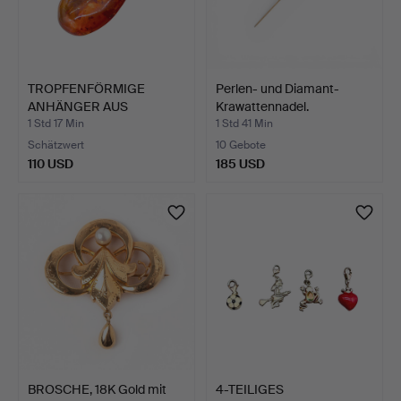
TROPFENFÖRMIGE
Perlen- und Diamant-
ANHÄNGER AUS
Krawattennadel.
COGNAC-BERNSTE…
1 Std 17 Min
1 Std 41 Min
Schätzwert
10 Gebote
110 USD
185 USD
BROSCHE, 18K Gold mit
4-TEILIGES