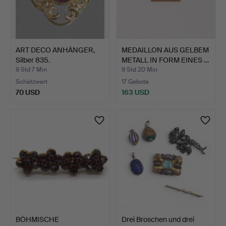
ART DECO ANHÄNGER,
MEDAILLON AUS GELBEM
Silber 835.
METALL IN FORM EINES …
9 Std 7 Min
9 Std 20 Min
Schätzwert
17 Gebote
70 USD
163 USD
BÖHMISCHE
Drei Broschen und drei