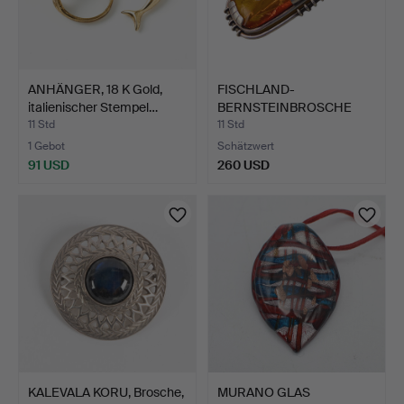
ANHÄNGER, 18 K Gold,
FISCHLAND-
italienischer Stempel…
BERNSTEINBROSCHE
UND 835ER SILBE…
11 Std
11 Std
1 Gebot
Schätzwert
91 USD
260 USD
KALEVALA KORU, Brosche,
MURANO GLAS