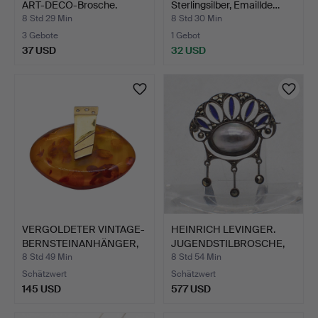
ART-DECO-Brosche.
Sterlingsilber, Emaillde…
8 Std 29 Min
8 Std 30 Min
3 Gebote
1 Gebot
37 USD
32 USD
VERGOLDETER VINTAGE-
HEINRICH LEVINGER.
BERNSTEINANHÄNGER,
JUGENDSTILBROSCHE,
925…
MARK…
8 Std 49 Min
8 Std 54 Min
Schätzwert
Schätzwert
145 USD
577 USD