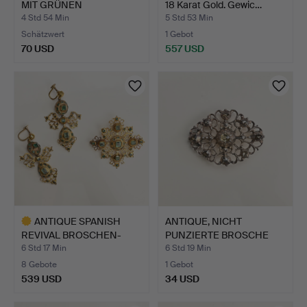
MIT GRÜNEN
18 Karat Gold. Gewic…
CABOCHONS UN…
4 Std 54 Min
5 Std 53 Min
Schätzwert
1 Gebot
70 USD
557 USD
ANTIQUE SPANISH
ANTIQUE, NICHT
REVIVAL BROSCHEN-
PUNZIERTE BROSCHE
UND OHRR…
AUS WEISS…
6 Std 17 Min
6 Std 19 Min
8 Gebote
1 Gebot
539 USD
34 USD
Ausgewähltes