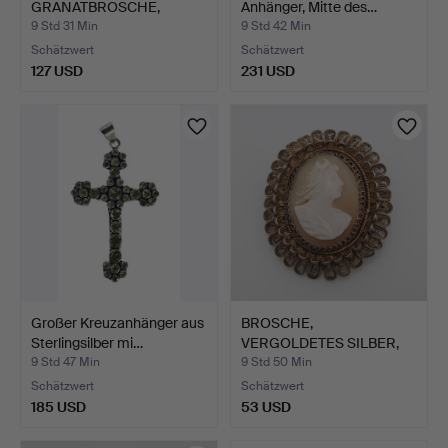
GRANATBROSCHE,
Anhänger, Mitte des…
BLATTFÖRMIGE ANOR…
9 Std 31 Min
9 Std 42 Min
Schätzwert
Schätzwert
127 USD
231 USD
Großer Kreuzanhänger aus
BROSCHE,
Sterlingsilber mi…
VERGOLDETES SILBER,
KAMEE.
9 Std 47 Min
9 Std 50 Min
Schätzwert
Schätzwert
185 USD
53 USD