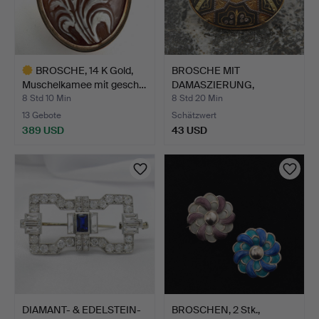
BROSCHE, 14 K Gold,
BROSCHE MIT
Muschelkamee mit gesch…
DAMASZIERUNG,
TOLEDO, SPANIEN,…
8 Std 10 Min
8 Std 20 Min
13 Gebote
Schätzwert
389 USD
43 USD
Ausgewähltes
Objekt
DIAMANT- & EDELSTEIN-
BROSCHEN, 2 Stk.,