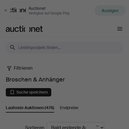
Auctionet
Anzeigen
Schließen
Verfügbar auf Google Play
Auctionet.com
Filtrieren
Broschen
Broschen & Anhänger
&
Suche speichern
Anhänger
Laufende Auktionen
(478)
Endpreise
Laufende
Sortieren