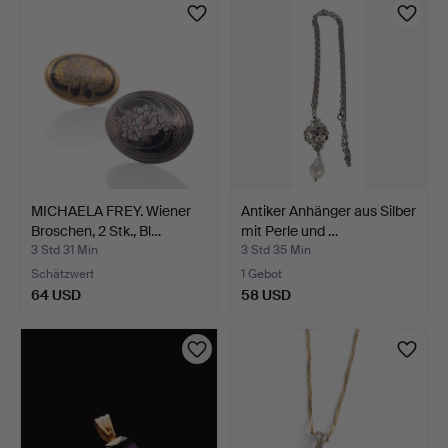
MICHAELA FREY. Wiener
Antiker Anhänger aus Silber
Broschen, 2 Stk., Bl…
mit Perle und …
3 Std 31 Min
3 Std 35 Min
Schätzwert
1 Gebot
64 USD
58 USD