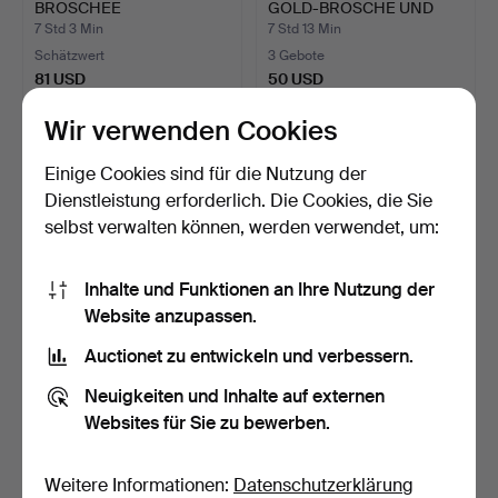
BROSCHEE
GOLD-BROSCHE UND
'WEINTRAUBEN' AUS …
ANHÄN…
7 Std 3 Min
7 Std 13 Min
Schätzwert
3 Gebote
81 USD
50 USD
Wir verwenden Cookies
Einige Cookies sind für die Nutzung der
Dienstleistung erforderlich. Die Cookies, die Sie
selbst verwalten können, werden verwendet, um:
Inhalte und Funktionen an Ihre Nutzung der
Website anzupassen.
Auctionet zu entwickeln und verbessern.
BROSCHE, 18K Gold,
ANHÄNGER IN
Brillanten.
KREUZFORM, 18K GOLD.
Neuigkeiten und Inhalte auf externen
7 Std 28 Min
7 Std 32 Min
Websites für Sie zu bewerben.
26 Gebote
10 Gebote
715 USD
79 USD
Weitere Informationen:
Datenschutzerklärung