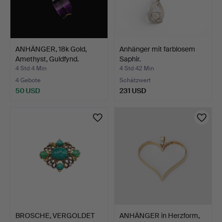
ANHÄNGER, 18k Gold,
Anhänger mit farblosem
Amethyst, Guldfynd.
Saphir.
4 Std 4 Min
4 Std 42 Min
4 Gebote
Schätzwert
50 USD
231 USD
BROSCHE, VERGOLDET
ANHÄNGER in Herzform,