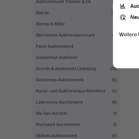
Auktionshuset Thörner & Ek
(2)
Auc
Balclis
(11)
Neu
Bishop & Miller
(1)
Weitere 
Björnssons Auktionskammare
(3)
Falun Auktionsbyrå
(1)
Garpenhus Auktioner
(1)
Gomér & Andersson Linköping
(15)
Göteborgs Auktionsverk
(5)
Kunst- und Auktionshaus Kleinhenz
(5)
Lawrences Auctioneers
(8)
Ma San Auction
(1)
Rumsey’s Auctioneers
(1)
Skånes Auktionsverk
(5)