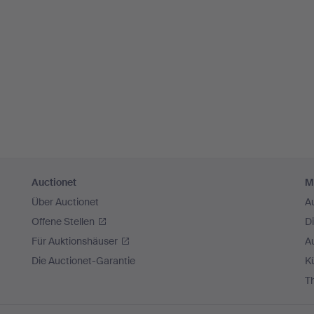
Auctionet
M
Über Auctionet
A
Offene Stellen
D
Für Auktionshäuser
A
Die Auctionet-Garantie
Kü
T