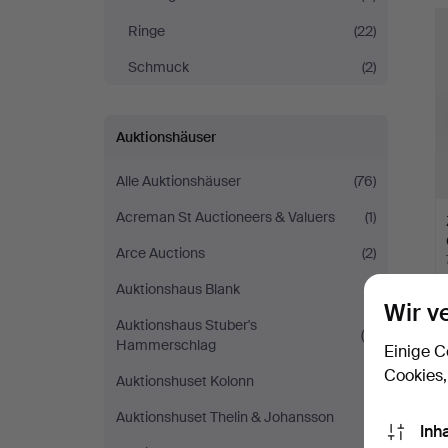
Ringe
(22)
Schmuck
(2)
Auktionshäuser
Alle Auktionshäuser
(76)
Acreman St Auctioneers & Valuers
(1)
Arce Auctions
(2)
Auktionshaus Blank
(1)
Wir v
Auktionshaus Stuber's
(6)
Hammerschlag
Einige C
Cookies,
Auktionshuset Kolonn
(1)
S
Auktionshuset Thelin & Johansson
(1)
Inh