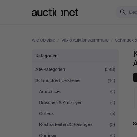
Auctionet.com
Alle Objekte
/
Växjö Auktionskammare
/
Schmuck & 
K
Kostbarkeiten
Kategorien
&
Alle Kategorien
(598)
Schmuck & Edelsteine
(44)
Sonstiges
Armbänder
(4)
bei
Broschen & Anhänger
(4)
Växjö
Colliers
(5)
L
S
Kostbarkeiten & Sonstiges
(3)
Auktionskammare
A
Ohrringe
(4)