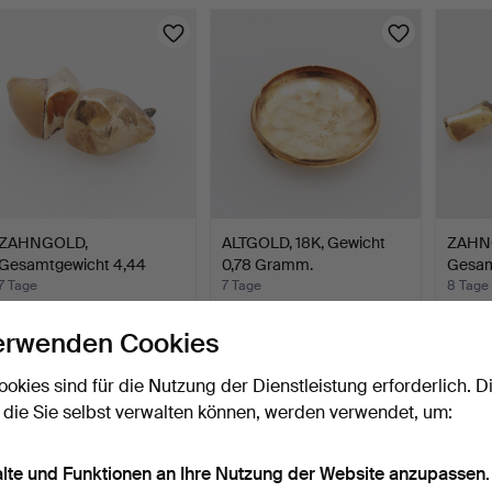
ZAHNGOLD,
ALTGOLD, 18K, Gewicht
ZAHN
Gesamtgewicht 4,44
0,78 Gramm.
Gesam
Gramm.
Gram
7 Tage
7 Tage
8 Tage
6 Gebote
3 Gebote
1 Gebot
55 USD
43 USD
32 US
erwenden Cookies
ookies sind für die Nutzung der Dienstleistung erforderlich. D
Suche speichern
 die Sie selbst verwalten können, werden verwendet, um:
ie können auch in
Beendete Auktionen aus unserem Archiv
su
alte und Funktionen an Ihre Nutzung der Website anzupassen.