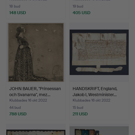
18 bud
19 bud
148 USD
405 USD
JOHN BAUER, "Prinsessan
HANDSKRIFT, England,
och Svanarna", mez…
Jakob I, Westminister…
Klubbades 16 okt 2022
Klubbades 16 okt 2022
44 bud
15 bud
788 USD
211 USD