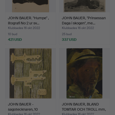
JOHN BAUER. "Humpe" ,
JOHN BAUER, "Prinsessan
litografi No 2 ur sv…
Daga i skogen", me…
Klubbades 16 okt 2022
Klubbades 16 okt 2022
10 bud
25 bud
421 USD
337 USD
JOHN BAUER -
JOHN BAUER, BLAND
sagotecknaren, 10
TOMTAR OCH TROLL mm,
reproduktio…
20 …
Klubbades 16 okt 2022
Klubbades 16 okt 2022