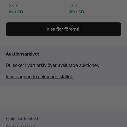
2 bud
11 bud
64 USD
169 USD
Visa fler föremål
Auktionsarkivet
Du söker i vårt arkiv över avslutade auktioner.
Visa pågående auktioner istället.
Sidfotsnavigation
Hjälp och kontakt
Kontakta support