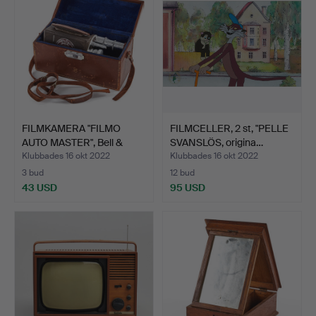
FILMKAMERA "FILMO
FILMCELLER, 2 st, "PELLE
AUTO MASTER", Bell &
SVANSLÖS, origina…
How…
Klubbades 16 okt 2022
Klubbades 16 okt 2022
3 bud
12 bud
43 USD
95 USD