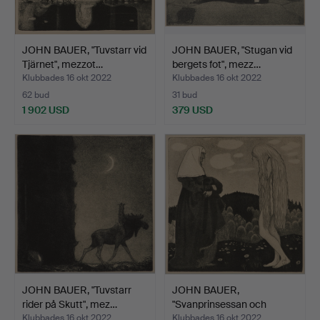
JOHN BAUER, "Tuvstarr vid
JOHN BAUER, "Stugan vid
Tjärnet", mezzot…
bergets fot", mezz…
Klubbades 16 okt 2022
Klubbades 16 okt 2022
62 bud
31 bud
1 902 USD
379 USD
JOHN BAUER, "Tuvstarr
JOHN BAUER,
rider på Skutt", mez…
"Svanprinsessan och
hushållers…
Klubbades 16 okt 2022
Klubbades 16 okt 2022