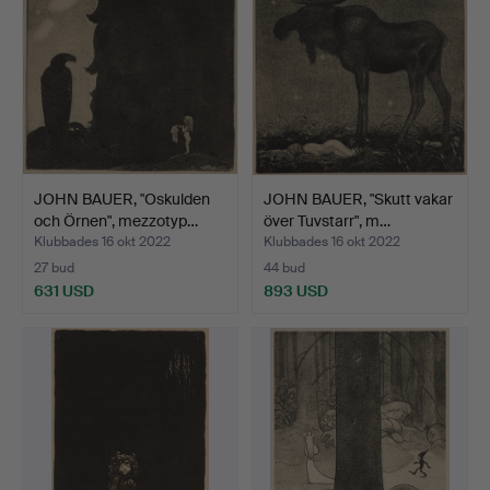
JOHN BAUER, "Oskulden
JOHN BAUER, "Skutt vakar
och Örnen", mezzotyp…
över Tuvstarr", m…
Klubbades 16 okt 2022
Klubbades 16 okt 2022
27 bud
44 bud
631 USD
893 USD