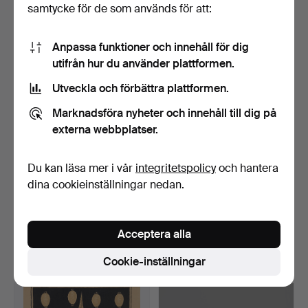
samtycke för de som används för att:
9 bud
7 bud
121 USD
316 USD
Anpassa funktioner och innehåll för dig
utifrån hur du använder plattformen.
Utveckla och förbättra plattformen.
Marknadsföra nyheter och innehåll till dig på
externa webbplatser.
Du kan läsa mer i vår
integritetspolicy
och hantera
dina cookieinställningar nedan.
ANNA RIWKIN-BRICK
LENNART NILSSON,
(1908 Ryssland-1970 Isra…
fotografier, 11+5 st, Sha…
Klubbades 16 okt 2022
Klubbades 16 okt 2022
Acceptera alla
13 bud
5 bud
169 USD
242 USD
Cookie-inställningar