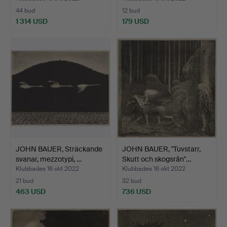
44 bud
12 bud
1 314 USD
179 USD
JOHN BAUER, Sträckande
JOHN BAUER, "Tuvstarr,
svanar, mezzotypi, …
Skutt och skogsrån"…
Klubbades 16 okt 2022
Klubbades 16 okt 2022
21 bud
32 bud
463 USD
736 USD