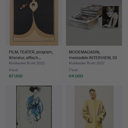
FILM, TEATER, program,
MODEMAGASIN,
litteratur, affisch…
mestadels INTERVIEW, 33
nr, f…
Klubbades 16 okt 2022
Klubbades 16 okt 2022
9 bud
7 bud
87 USD
64 USD