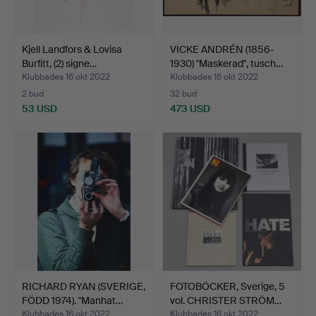
Kjell Landfors & Lovisa
VICKE ANDRÉN (1856-
Burfitt, (2) signe…
1930) "Maskerad", tusch…
Klubbades 16 okt 2022
Klubbades 16 okt 2022
2 bud
32 bud
53 USD
473 USD
RICHARD RYAN (SVERIGE,
FOTOBÖCKER, Sverige, 5
FÖDD 1974). "Manhat…
vol. CHRISTER STRÖM…
Klubbades 16 okt 2022
Klubbades 16 okt 2022