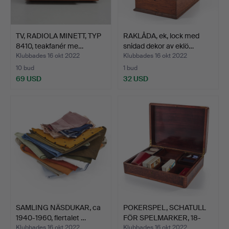
TV, RADIOLA MINETT, TYP
RAKLÅDA, ek, lock med
8410, teakfanér me…
snidad dekor av eklö…
Klubbades 16 okt 2022
Klubbades 16 okt 2022
10 bud
1 bud
69 USD
32 USD
SAMLING NÄSDUKAR, ca
POKERSPEL, SCHATULL
1940-1960, flertalet …
FÖR SPELMARKER, 18-
190…
Klubbades 16 okt 2022
Klubbades 16 okt 2022