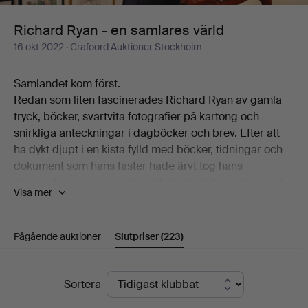
värld
Richard Ryan - en samlares värld
16 okt 2022
· Crafoord Auktioner Stockholm
Samlandet kom först.
Redan som liten fascinerades Richard Ryan av gamla
tryck, böcker, svartvita fotografier på kartong och
snirkliga anteckningar i dagböcker och brev. Efter att
ha dykt djupt i en kista fylld med böcker, tidningar och
dokument som hans faster hade ärvt tog hans
samlande av kuriosa och antikviteter fart på allvar, och
Visa mer
växte över tid till ett fascinerande yvigt kluster som
Crafoord Auktioner Stockholm nu kan erbjuda till
försäljning.
Pågående auktioner
Slutpriser
(223)
Vad Richard Ryan, född i Chile 1974, inte insåg då var
att samlandet även skulle lägga grunden till en
Slutpriser
Sortera
framgångsrik karriär som konstnär. Han började arbeta