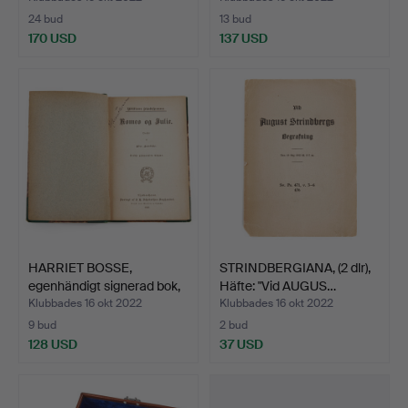
24 bud
13 bud
170 USD
137 USD
HARRIET BOSSE,
STRINDBERGIANA, (2 dlr),
egenhändigt signerad bok,
Häfte: "Vid AUGUS…
R…
Klubbades 16 okt 2022
Klubbades 16 okt 2022
9 bud
2 bud
128 USD
37 USD