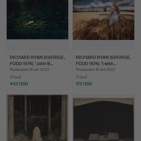
som en grund för sitt skapande var en perfekt ursäkt för
att låta den bre ut sig rejält, konstaterar han nöjt leende.
RICHARD RYAN (SVERIGE,
RICHARD RYAN (SVERIGE,
FÖDD 1974). "John B…
FÖDD 1974). "I wish…
Klubbades 16 okt 2022
Klubbades 16 okt 2022
31 bud
21 bud
442 USD
172 USD