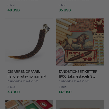
5 bud
9 bud
48 USD
85 USD
CIGARRSNOPPARE,
TÄNDSTICKSETIKETTER,
handtag utav horn, märkt
1900-tal, mestadels S…
"…
Klubbades 16 okt 2022
Klubbades 16 okt 2022
3 bud
8 bud
43 USD
137 USD