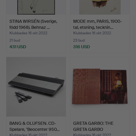
STINA WIRSÉN (Sverige,
MODE mm, PARIS, 1900-
född 1968). Behnaz …
tal, etsning, tecknin…
Klubbades 16 okt 2022
Klubbades 16 okt 2022
21 bud
23 bud
431 USD
316 USD
BANG & OLUFSEN. CD-
GRETA GARBO: THE
Spelare, "Beocenter 950…
GRETA GARBO
COLLECTION, a…
Klubbades 16 okt 2022
Klubbades 16 okt 2022