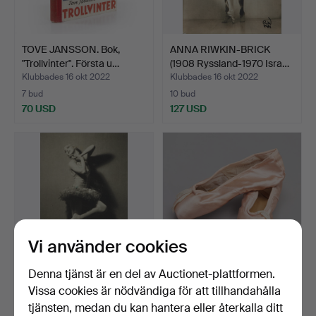
TOVE JANSSON. Bok,
ANNA RIWKIN-BRICK
"Trollvinter". Första u…
(1908 Ryssland-1970 Isra…
Klubbades 16 okt 2022
Klubbades 16 okt 2022
7 bud
10 bud
70 USD
127 USD
Vi använder cookies
Denna tjänst är en del av Auctionet-plattformen.
ANNA RIWKIN-BRICK
ANNA RIWKIN-BRICK
Vissa cookies är nödvändiga för att tillhandahålla
(1908 Ryssland-1970 Isra…
(1908 Ryssland-1970 Isra…
tjänsten, medan du kan hantera eller återkalla ditt
Klubbades 16 okt 2022
Klubbades 16 okt 2022