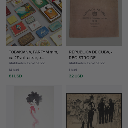
TOBAKIANA, PARFYM mm,
REPUBLICA DE CUBA, -
ca 27 vol., askar, e…
REGISTRO DE
CUIDADANO…
Klubbades 16 okt 2022
Klubbades 16 okt 2022
14 bud
1 bud
81 USD
32 USD