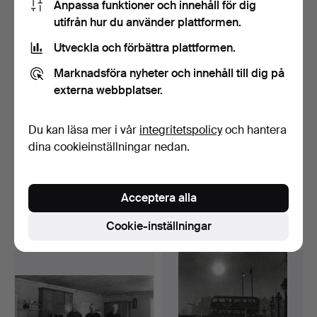
Anpassa funktioner och innehåll för dig
Utvalt
utifrån hur du använder plattformen.
föremål
Utveckla och förbättra plattformen.
Marknadsföra nyheter och innehåll till dig på
externa webbplatser.
Du kan läsa mer i vår
integritetspolicy
och hantera
dina cookieinställningar nedan.
GERRY JOHANSSON
GERRY JOHANSSON
1945-.
1945-.
SILVERGELATINKOPIA,…
SILVERGELATINKOPIA,…
Klubbades 12 apr 2026
Klubbades 12 apr 2026
Acceptera alla
13 bud
23 bud
Cookie-inställningar
358 USD
274 USD