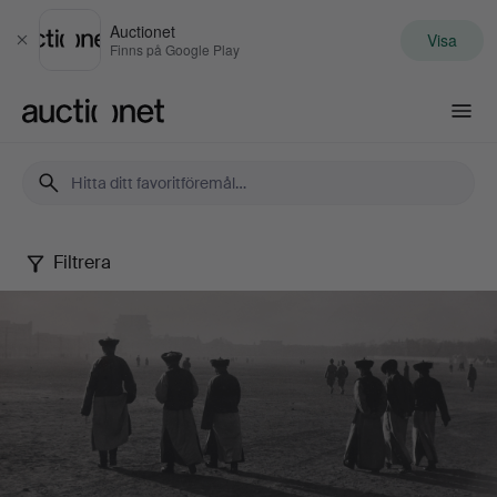
Auctionet
Visa
Stäng
Finns på Google Play
Auctionet.com
Filtrera
Fotografi