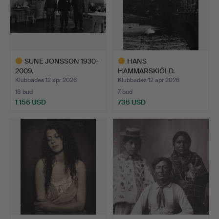
SUNE JONSSON 1930-
HANS
2009.
HAMMARSKIÖLD.
SILVERGELATINKOPIA…
SILVERGELATINKOPIA,
Klubbades 12 apr 2026
Klubbades 12 apr 2026
"BA…
18 bud
7 bud
1 156 USD
736 USD
Utvalt
Utvalt
föremål
föremål