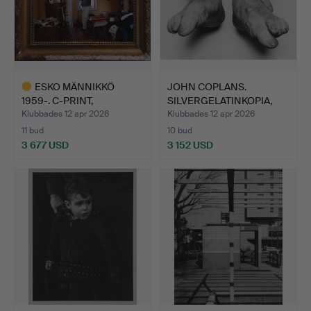
ESKO MÄNNIKKÖ
JOHN COPLANS.
1959-. C-PRINT,
SILVERGELATINKOPIA,
"KUIVANIEMI …
"SELF P…
Klubbades 12 apr 2026
Klubbades 12 apr 2026
11 bud
10 bud
3 677 USD
3 152 USD
Utvalt
föremål