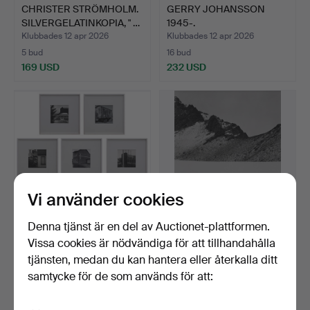
CHRISTER STRÖMHOLM.
GERRY JOHANSSON
SILVERGELATINKOPIA, " …
1945-.
SILVERGELATINKOPIA,…
Klubbades 12 apr 2026
Klubbades 12 apr 2026
5 bud
16 bud
169 USD
232 USD
Vi använder cookies
Denna tjänst är en del av Auctionet-plattformen.
GERRY JOHANSSON
GERRY JOHANSSON
Vissa cookies är nödvändiga för att tillhandahålla
1945-.
1945-.
tjänsten, medan du kan hantera eller återkalla ditt
SILVERGELATINKOPIOR…
SILVERGELATINKOPIA,…
Klubbades 12 apr 2026
Klubbades 12 apr 2026
samtycke för de som används för att:
20 bud
20 bud
998 USD
526 USD