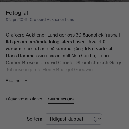
Fotografi
12 apr 2026
· Crafoord Auktioner Lund
Crafoord Auktioner Lund ger oss 30 ögonblick frusna i
tid genom berömda fotografers linser. Urvalet är
varsamt curerat och på samma gång friskt varierat.
Hans Hammarskiöld visas intill Nan Goldin, Henri
Cartier-Bresson bredvid Christer Strömholm och Gerry
Johansson jämte Henry Buergel Goodwin.
Visa mer
Två verk av Esko Männikkö från hans 90-tal är självklara
huvudnummer, liksom John Coplans egensinniga
nakenstudier.
Pågående auktioner
Slutpriser
(16)
Välkomna till Crafoord Auktioner Lund!
Slutpriser
Sortera