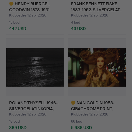
HENRY BUERGEL
FRANK BENNETT FISKE
GOODWIN 1878-1931.
1883-1952. SILVERGELAT…
KARBONTRY…
Klubbades 12 apr 2026
Klubbades 12 apr 2026
15 bud
4 bud
442 USD
43 USD
Utvalt
föremål
ROLAND THYSELL 1946-.
NAN GOLDIN 1953-.
SILVERGELATINKOPIA, …
CIBACHROME PRINT,
"JOEY …
Klubbades 12 apr 2026
Klubbades 12 apr 2026
18 bud
66 bud
389 USD
5 988 USD