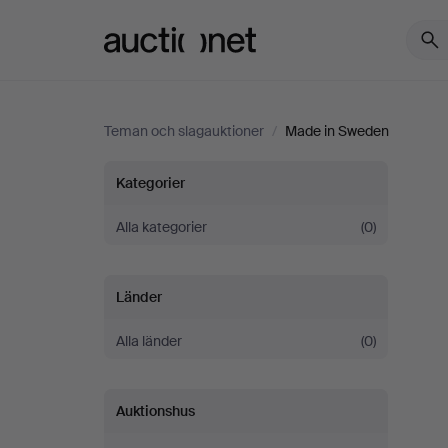
Auctionet.com
Teman och slagauktioner
/
Made in Sweden
Made
Kategorier
in
Alla kategorier
(0)
Sweden
Länder
Alla länder
(0)
Auktionshus