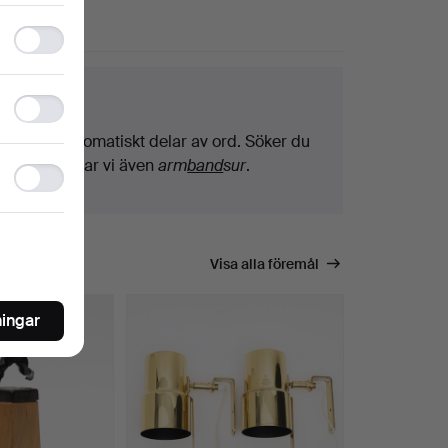
Functionality
storage
ktips
Statistics
storage
Vi söker automatiskt delar av ord. Söker du
på
band
hittar vi även
arm
band
sur
.
Ad
storage
Visa alla föremål
ningar