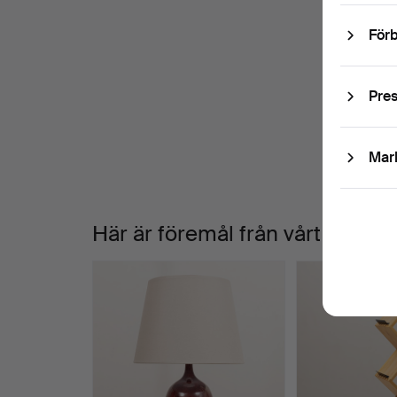
Förb
V
Pre
a
Mar
Här är föremål från vårt arkiv