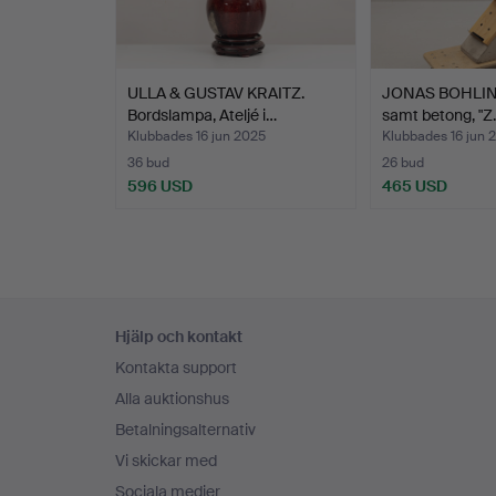
ULLA & GUSTAV KRAITZ.
JONAS BOHLIN. 
Bordslampa, Ateljé i…
samt betong, "Z
Klubbades 16 jun 2025
Klubbades 16 jun 
36 bud
26 bud
596 USD
465 USD
Sidfotsnavigation
Hjälp och kontakt
Kontakta support
Alla auktionshus
Betalningsalternativ
Vi skickar med
Sociala medier