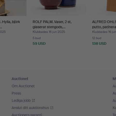
Hylla, björk
ROLF PALM. Vaser, 2 st,
ALFRED OHLS
…
glaserat stengods,…
putto, patiner
2025
Klubbades 16 jun 2025
Klubbades 16 ju
5 bud
12 bud
59 USD
138 USD
Auctionet
M
Om Auctionet
A
Press
A
Lediga jobb
A
Anslut ditt auktionshus
K
Auctionets garanti
T