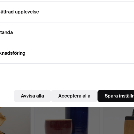
Pågående auktioner
Slutpriser
0 föremål
Vårt arkiv med över 4 470 000 föremål
ättrad upplevelse
Pågående
i har tyvärr inga föremål som matchar din sökning.
Sö
standa
uktioner
knadsföring
 som matchar din sökning
Avvisa alla
Acceptera alla
Spara inställ