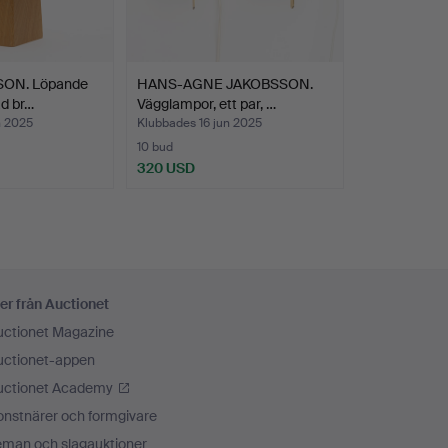
ON. Löpande
HANS-AGNE JAKOBSSON.
ad br…
Vägglampor, ett par, …
n 2025
Klubbades 16 jun 2025
10 bud
320 USD
er från Auctionet
uctionet Magazine
uctionet-appen
uctionet Academy
onstnärer och formgivare
eman och slagauktioner