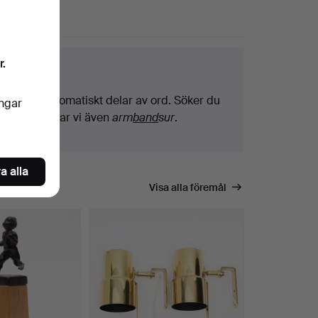
r.
ktips
Vi söker automatiskt delar av ord. Söker du
ingar
på
band
hittar vi även
arm
band
sur
.
a alla
Visa alla föremål