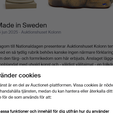
Made in Sweden
6 jun 2025
· Auktionshuset Kolonn
agom till Nationaldagen presenterar Auktionshuset Kolonn t
ed en så tydlig rubrik behövs kanske ingen närmare förklarin
m den färg- och formrikedom som här erbjuds. Anslaget lägger
ppblandat med utvald konst och - väldigt väljtajmat - en folkdr
ad kan passa bättre än två Lamino-stolar, belysning från Orre
vänder cookies
ra dessa föremål görs sig med det gustavianska kolonnskåpet
rbeten av Hans-Agne Jakobsson, Tore Ahlsén, Lisa Larson, Br
änst är en del av Auctionet-plattformen. Vissa cookies är nöd
olfe och många fler ingår de i Auktionshuset Kolonns Made i
illhandahålla tjänsten, medan du kan hantera eller återkalla ditt
älkomna!
 för de som används för att:
assa funktioner och innehåll för dig utifrån hur du använder