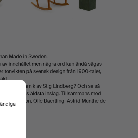
eman Made in Sweden.
g av innehållet men några ord kan ändå sägas
 tonvikten på svensk design från 1900-talet,
äkt.
fors och keramik av Stig Lindberg? Och se så
 - auktionens äldsta inslag. Tillsammans med
uno Mathsson, Olle Baertling, Astrid Munthe de
vändiga
n Sweden.