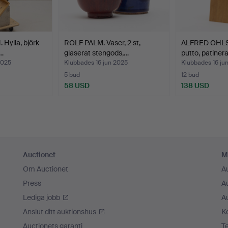
Hylla, björk
ROLF PALM. Vaser, 2 st,
ALFRED OHLS
…
glaserat stengods,…
putto, patiner
2025
Klubbades 16 jun 2025
Klubbades 16 ju
5 bud
12 bud
58 USD
138 USD
Auctionet
M
Om Auctionet
A
Press
A
Lediga jobb
A
Anslut ditt auktionshus
K
Auctionets garanti
T