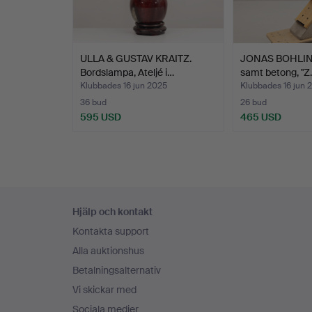
ULLA & GUSTAV KRAITZ.
JONAS BOHLIN. 
Bordslampa, Ateljé i…
samt betong, "Z
Klubbades 16 jun 2025
Klubbades 16 jun 
36 bud
26 bud
595 USD
465 USD
Sidfotsnavigation
Hjälp och kontakt
Kontakta support
Alla auktionshus
Betalningsalternativ
Vi skickar med
Sociala medier