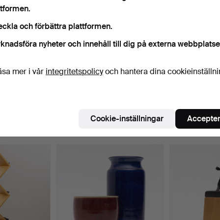
Pågående auktioner
Slutpriser
ttformen.
0 föremål
Vårt arkiv med över 4 470 000 föremål
eckla och förbättra plattformen.
Pågående
knadsföra nyheter och innehåll till dig på externa webbplatse
i har tyvärr inga föremål som matchar din sökning.
Sö
uktioner
äsa mer i vår
integritetspolicy
och hantera dina cookieinställn
Cookie-inställningar
Accepter
 som matchar din sökning