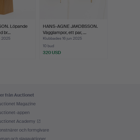
ON. Löpande
HANS-AGNE JAKOBSSON.
ad br…
Vägglampor, ett par, …
n 2025
Klubbades 16 jun 2025
10 bud
320 USD
er från Auctionet
uctionet Magazine
uctionet-appen
uctionet Academy
onstnärer och formgivare
eman och slagauktioner