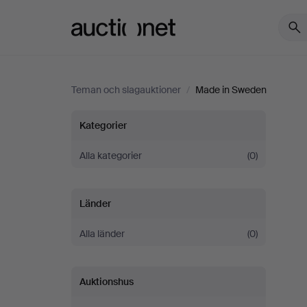
Auctionet.com
Teman och slagauktioner
/
Made in Sweden
Made
Kategorier
in
Alla kategorier
(0)
Sweden
Länder
Alla länder
(0)
Auktionshus