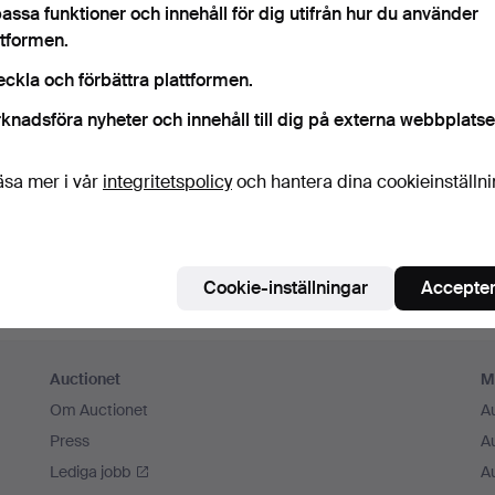
Fortsätt med Facebook
assa funktioner och innehåll för dig utifrån hur du använder
ttformen.
För att kunna gå vidare måste du godkänna villkoren.
eckla och förbättra plattformen.
knadsföra nyheter och innehåll till dig på externa webbplatse
äsa mer i vår
integritetspolicy
och hantera dina cookieinställn
Cookie-inställningar
Accepter
Auctionet
M
Om Auctionet
A
Press
A
Lediga jobb
A