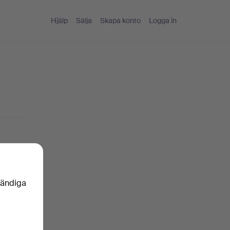
Hjälp
Sälja
Skapa konto
Logga in
nkelt
vändiga
oren