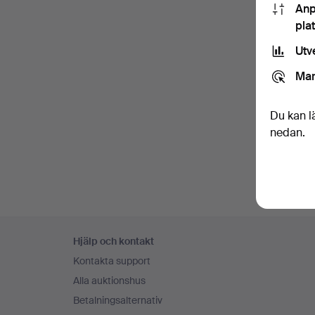
Anp
pla
Utv
Mar
Du kan l
nedan.
Sidfotsnavigation
Hjälp och kontakt
Kontakta support
Alla auktionshus
Betalningsalternativ