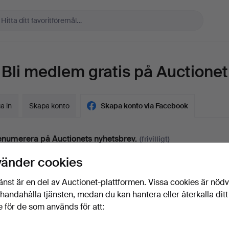
Bli medlem gratis på Auctionet
a in
Skapa konto
Skapa konto via Facebook
numerera på Auctionets nyhetsbrev.
(frivilligt)
a. experttips, utvalda föremål och inspiration. Om du ångrar dig kan du e
vänder cookies
 prenumerationen.
änst är en del av Auctionet-plattformen. Vissa cookies är nöd
 är över 18 år och jag godkänner
användarvillkoren
,
köpvillk
illhandahålla tjänsten, medan du kan hantera eller återkalla ditt
ekräftar att jag har tagit del av
integritetspolicyn
.
 för de som används för att: