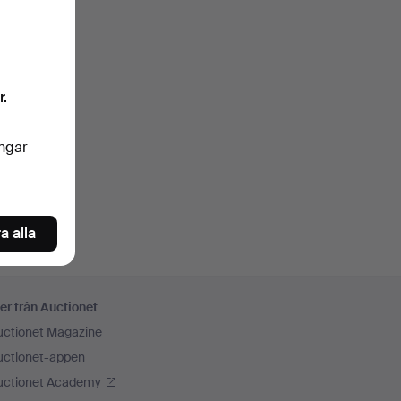
r.
ingar
a alla
er från Auctionet
uctionet Magazine
uctionet-appen
uctionet Academy