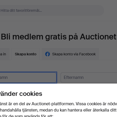
Bli medlem gratis på Auctionet
a in
Skapa konto
Skapa konto via Facebook
gskund?
vänder cookies
t
änst är en del av Auctionet-plattformen. Vissa cookies är nöd
illhandahålla tjänsten, medan du kan hantera eller återkalla ditt
 för de som används för att: