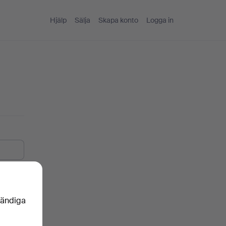
Hjälp
Sälja
Skapa konto
Logga in
vändiga