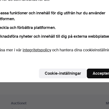
ord
Visa lösenord i 
assa funktioner och innehåll för dig utifrån hur du använder
ttformen.
numerera på Auctionets nyhetsbrev.
(frivilligt)
eckla och förbättra plattformen.
a. experttips, utvalda föremål och inspiration. Om du ångrar dig kan du e
knadsföra nyheter och innehåll till dig på externa webbplatse
 prenumerationen.
 är över 18 år och jag godkänner
användarvillkoren
,
köpvillk
äsa mer i vår
integritetspolicy
och hantera dina cookieinställn
ekräftar att jag har tagit del av
integritetspolicyn
.
Skapa konto
Cookie-inställningar
Accepter
Auctionet
M