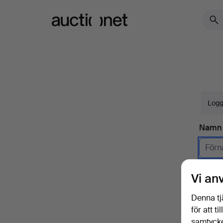
Auctionet.com
Logg
Namn
Företa
Vi an
E-pos
Denna tj
för att t
samtycke