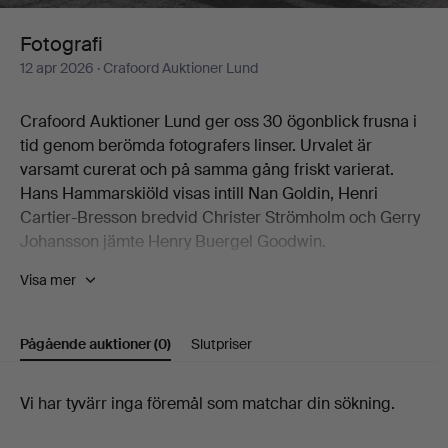
Fotografi
12 apr 2026
· Crafoord Auktioner Lund
Crafoord Auktioner Lund ger oss 30 ögonblick frusna i
tid genom berömda fotografers linser. Urvalet är
varsamt curerat och på samma gång friskt varierat.
Hans Hammarskiöld visas intill Nan Goldin, Henri
Cartier-Bresson bredvid Christer Strömholm och Gerry
Johansson jämte Henry Buergel Goodwin.
Visa mer
Två verk av Esko Männikkö från hans 90-tal är självklara
huvudnummer, liksom John Coplans egensinniga
nakenstudier.
Pågående auktioner
(0)
Slutpriser
Välkomna till Crafoord Auktioner Lund!
Pågående
Vi har tyvärr inga föremål som matchar din sökning.
auktioner