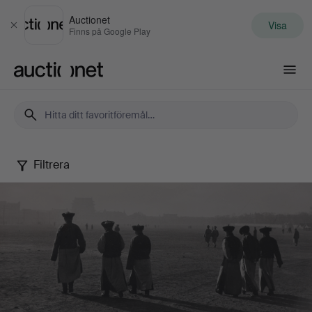
Auctionet
Visa
Stäng
Finns på Google Play
Auctionet.com
Filtrera
Fotografi