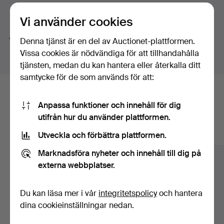
Söktips
Vi använder cookies
Vi söker automatiskt delar av ord. Söker du på
band
Denna tjänst är en del av Auctionet-plattformen.
hittar vi även
arm
band
sur
.
Vissa cookies är nödvändiga för att tillhandahålla
tjänsten, medan du kan hantera eller återkalla ditt
samtycke för de som används för att:
Här är föremål från vårt arkiv som
Anpassa funktioner och innehåll för dig
matchar din sökning
utifrån hur du använder plattformen.
Visa alla föremål
Utveckla och förbättra plattformen.
Marknadsföra nyheter och innehåll till dig på
externa webbplatser.
Du kan läsa mer i vår
integritetspolicy
och hantera
dina cookieinställningar nedan.