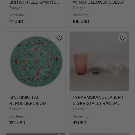
BRITISH FIELD SPORTS …
AV NAPOLEONSK SOLDAT.
7 dagar
7 dagar
Värdering
Värdering
41 USD
108 USD
KINESISKT FAT,
FYRARMSKANDELABER I
REPUBLIKPERIOD,
BLYKRISTALL FRÅN VAL
TURKOSGLASE…
S…
7 dagar
7 dagar
Värdering
Värdering
122 USD
41 USD