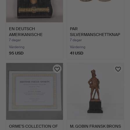
EN DEUTSCH
PAR
AMERIKANISCHE
SILVERMANSCHETTKNAP
GUITARR ZITHER.
PAR MED HERALDISKA …
7 dagar
7 dagar
Värdering
Värdering
95 USD
41 USD
ORME'S COLLECTION OF
M. GOBIN FRANSK BRONS