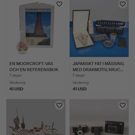
EN MOORCROFT-VAS
JAPANSKT FAT I MÄSSING
OCH EN REFERENSBOK
MED DRAKMOTIV, KRUC…
OM MOO…
7 dagar
7 dagar
Värdering
Värdering
41 USD
41 USD