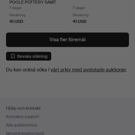
POOLE POTTERY SAMT
A…
7 dagar
7 dagar
Värdering
Värdering
41 USD
41 USD
Visa fler föremål
Bevaka sökning
Du kan också söka i
vårt arkiv med avslutade auktioner
.
Sidfotsnavigation
Hjälp och kontakt
Kontakta support
Alla auktionshus
Betalningsalternativ