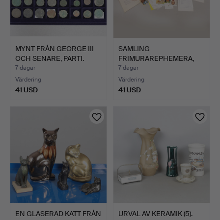
MYNT FRÅN GEORGE III
SAMLING
OCH SENARE, PARTI.
FRIMURAREPHEMERA,
TRE LIVRÄDDNINGS…
7 dagar
7 dagar
Värdering
Värdering
41 USD
41 USD
EN GLASERAD KATT FRÅN
URVAL AV KERAMIK (5).