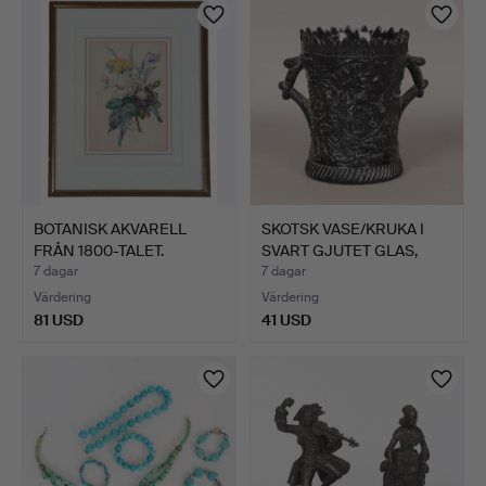
BOTANISK AKVARELL
SKOTSK VASE/KRUKA I
FRÅN 1800-TALET.
SVART GJUTET GLAS,
180…
7 dagar
7 dagar
Värdering
Värdering
81 USD
41 USD