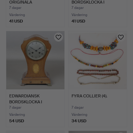
ORIGINALA
BORDSKLOCKA I
AKVARELLSEAS…
KOPPARFÄRGAT GLAS …
7 dagar
7 dagar
Värdering
Värdering
41 USD
41 USD
Utvalt
föremål
EDWARDIANSK
FYRA COLLIER (4).
BORDSKLOCKA I
MAHOGNY MED INLÄ…
7 dagar
7 dagar
Värdering
Värdering
54 USD
34 USD