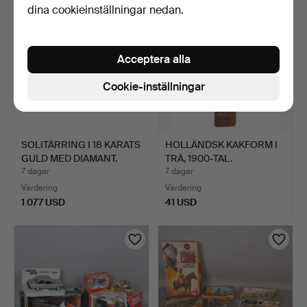
dina cookieinställningar nedan.
Acceptera alla
Cookie-inställningar
SOLITÄRRING I 18 KARATS
HOLLÄNDSK KAKFORM I
GULD MED DIAMANT.
TRÄ, 1900-TAL.
7 dagar
7 dagar
Värdering
Värdering
1 077 USD
41 USD