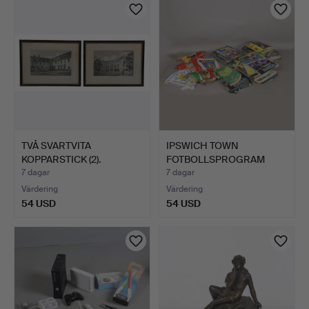
TVÅ SVARTVITA
IPSWICH TOWN
KOPPARSTICK (2).
FOTBOLLSPROGRAM
OCH FEM VIMPE…
7 dagar
7 dagar
Värdering
Värdering
54 USD
54 USD