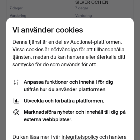
SILVER OCH EN
FINGERBO…
7 dagar
7 dagar
Värdering
Värdering
41 USD
54 USD
Vi använder cookies
Denna tjänst är en del av Auctionet-plattformen.
Vissa cookies är nödvändiga för att tillhandahålla
tjänsten, medan du kan hantera eller återkalla ditt
samtycke för de som används för att:
Anpassa funktioner och innehåll för dig
utifrån hur du använder plattformen.
Utveckla och förbättra plattformen.
SJU ROYAL WORCESTER
OVAL SPEGELRAM I
VERY IMPORTANT
FÖRGYLGD GESSO, SENT
Marknadsföra nyheter och innehåll till dig på
PERSON …
1800…
7 dagar
7 dagar
externa webbplatser.
Värdering
Värdering
81 USD
135 USD
Du kan läsa mer i vår
integritetspolicy
och hantera