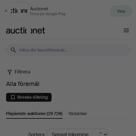
Auctionet
Visa
Stäng
Finns på Google Play
Auctionet.com
Filtrera
Alla
Alla föremål
föremål
Bevaka sökning
Pågående auktioner
(29 728)
Slutpriser
Pågående
Sortera