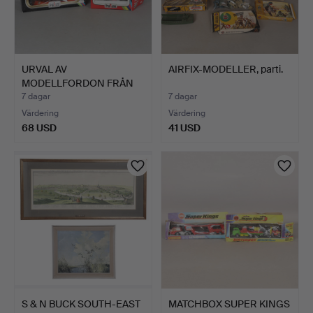
URVAL AV
AIRFIX-MODELLER, parti.
MODELLFORDON FRÅN
POLISTIL (5).
7 dagar
7 dagar
Värdering
Värdering
68 USD
41 USD
S & N BUCK SOUTH-EAST
MATCHBOX SUPER KINGS