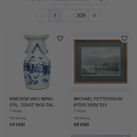
auktioner
1
…
209
KINESISK VAS I MING-
MICHAEL PETTERSSON
STIL, TIDIGT 1900-TAL.
(FÖDD 1939) "ELY
CATHED…
7 dagar
7 dagar
Värdering
Värdering
54 USD
68 USD