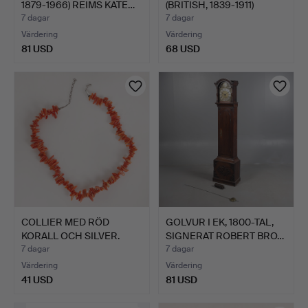
1879-1966) REIMS KATE…
(BRITISH, 1839-1911)
"VIEW…
7 dagar
7 dagar
Värdering
Värdering
81 USD
68 USD
COLLIER MED RÖD
GOLVUR I EK, 1800-TAL,
KORALL OCH SILVER.
SIGNERAT ROBERT BRO…
7 dagar
7 dagar
Värdering
Värdering
41 USD
81 USD