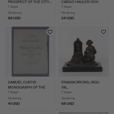
PROSPECT OF THE CITY…
CARGO HAULER OCH
CAR …
7 dagar
7 dagar
Värdering
Värdering
68 USD
54 USD
SAMUEL CURTIS
FRANSK BRONS, 1800-
MONOGRAPH OF THE
TAL.
GENUS CAMEL…
7 dagar
7 dagar
Värdering
Värdering
41 USD
68 USD