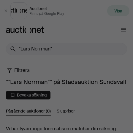
Auctionet
Visa
Stäng
Finns på Google Play
Auctionet.com
Filtrera
“"Lars
“"Lars Norrman"” på Stadsauktion Sundsvall
Norrman"”
Bevaka sökning
på
Pågående auktioner
(0)
Slutpriser
Stadsauktion
Sundsvall
Pågående
Vi har tyvärr inga föremål som matchar din sökning.