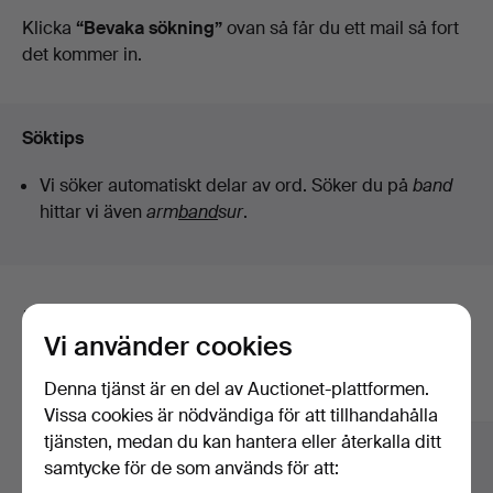
auktioner
Klicka
“Bevaka sökning”
ovan så får du ett mail så fort
det kommer in.
Söktips
Vi söker automatiskt delar av ord. Söker du på
band
hittar vi även
arm
band
sur
.
Här är föremål från vårt arkiv som
Vi använder cookies
matchar din sökning
Denna tjänst är en del av Auctionet-plattformen.
Visa alla föremål
Vissa cookies är nödvändiga för att tillhandahålla
tjänsten, medan du kan hantera eller återkalla ditt
samtycke för de som används för att: