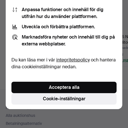
Anpassa funktioner och innehåll för dig
utifrån hur du använder plattformen.
Utveckla och förbättra plattformen.
Marknadsföra nyheter och innehåll till dig på
AFFISCH, Lars
LARS NORRMAN.
LARS 
Norrman, signerad.
Färglitografi, signera
Färglito
externa webbplatser.
och n…
och n…
Klubbades 14 maj 2021
Klubbades 25 jan 2016
Klubbade
11 bud
5 bud
11 bud
Du kan läsa mer i vår
integritetspolicy
och hantera
85 USD
74 USD
106 US
dina cookieinställningar nedan.
Acceptera alla
Sidfotsnavigation
Cookie-inställningar
Hjälp och kontakt
Kontakta support
Alla auktionshus
Betalningsalternativ