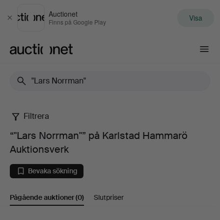
Auctionet
Visa
Stäng
Finns på Google Play
Auctionet.com
Filtrera
“"Lars
“"Lars Norrman"” på Karlstad Hammarö
Norrman"”
Auktionsverk
på
Bevaka sökning
Karlstad
Pågående auktioner
(0)
Slutpriser
Hammarö