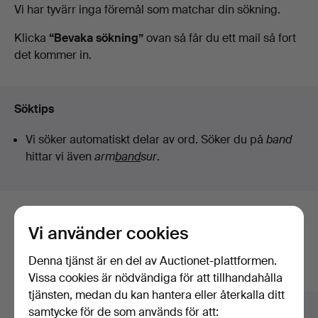
Pågående
Vi har tyvärr inga föremål som matchar din sökning.
Auktionsverk
auktioner
Klicka
“Bevaka sökning”
ovan så får du ett mail så fort
det kommer in.
Söktips
Vi söker automatiskt delar av ord. Söker du på
band
hittar vi även
arm
band
sur
.
Här är föremål från vårt arkiv som
Vi använder cookies
matchar din sökning
Denna tjänst är en del av Auctionet-plattformen.
Visa alla föremål
Vissa cookies är nödvändiga för att tillhandahålla
tjänsten, medan du kan hantera eller återkalla ditt
samtycke för de som används för att: