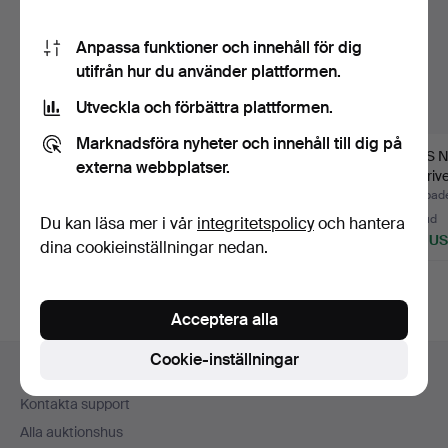
Anpassa funktioner och innehåll för dig
utifrån hur du använder plattformen.
Utveckla och förbättra plattformen.
Marknadsföra nyheter och innehåll till dig på
TRYCK Lars Norrman.
LARS NORRMAN.
LARS 
externa webbplatser.
Akvarell, signerad Lars
tillskriv
Norr…
pannå.
Klubbades 17 jun 2026
Klubbades 24 feb 2024
Klubbad
1 bud
2 bud
29 bud
Du kan läsa mer i vår
integritetspolicy
och hantera
22 USD
27 USD
436 U
dina cookieinställningar nedan.
Acceptera alla
Sidfotsnavigation
Cookie-inställningar
Hjälp och kontakt
Kontakta support
Alla auktionshus