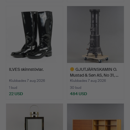
ILVES skinnstövlar.
GJUTJÄRNSKAMIN O.
Mustad & Søn AS, No 31, …
Klubbades 7 aug 2026
Klubbades 7 aug 2026
1 bud
30 bud
22 USD
484 USD
Utvalt
föremål