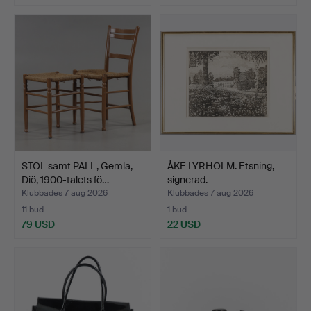
STOL samt PALL, Gemla,
ÅKE LYRHOLM. Etsning,
Diö, 1900-talets fö…
signerad.
Klubbades 7 aug 2026
Klubbades 7 aug 2026
11 bud
1 bud
79 USD
22 USD