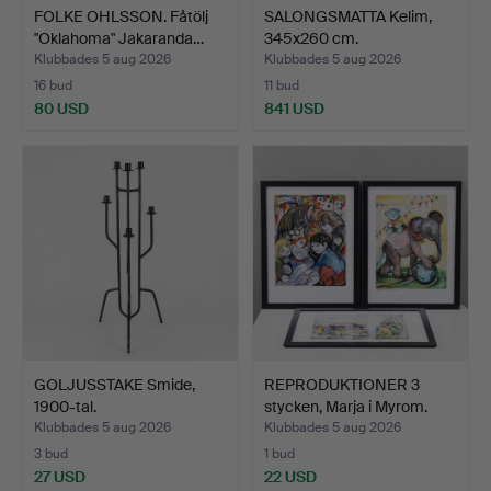
FOLKE OHLSSON. Fåtölj
SALONGSMATTA Kelim,
"Oklahoma" Jakaranda…
345x260 cm.
Klubbades 5 aug 2026
Klubbades 5 aug 2026
16 bud
11 bud
80 USD
841 USD
GOLJUSSTAKE Smide,
REPRODUKTIONER 3
1900-tal.
stycken, Marja i Myrom.
Klubbades 5 aug 2026
Klubbades 5 aug 2026
3 bud
1 bud
27 USD
22 USD