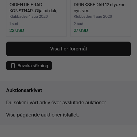
OIDENTIFIERAD
DRINKSKEDAR 12 stycken
KONSTNÄR. Olja på duk,
nysilver.
signe…
Klubbades 4 aug 2026
Klubbades 4 aug 2026
1 bud
2 bud
22 USD
27 USD
Visa fler föremål
Bevaka sökning
Auktionsarkivet
Du söker i vårt arkiv över avslutade auktioner.
Visa pågående auktioner istället.