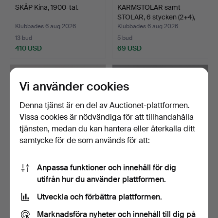
SKÅP Kina, 1900-tal.
KARMSTOLAR samt
STOLAR, 6 stycken (2+4),
L…
Klubbades 6 aug 2026
Klubbades 6 aug 2026
13 bud
5 bud
410 USD
69 USD
Vi använder cookies
Denna tjänst är en del av Auctionet-plattformen.
Vissa cookies är nödvändiga för att tillhandahålla
tjänsten, medan du kan hantera eller återkalla ditt
samtycke för de som används för att:
Anpassa funktioner och innehåll för dig
LAMPFÖTTER paret,
FÅTÖLJ Rokokostil, 1800-
utifrån hur du använder plattformen.
porslin, Rosenthal.
tal.
Klubbades 6 aug 2026
Klubbades 6 aug 2026
Utveckla och förbättra plattformen.
2 bud
8 bud
27 USD
53 USD
Marknadsföra nyheter och innehåll till dig på