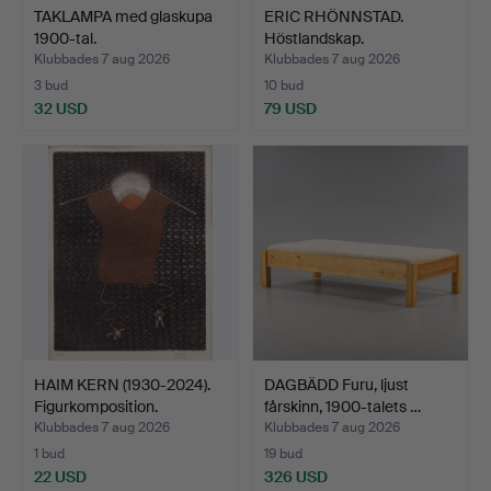
TAKLAMPA med glaskupa
ERIC RHÖNNSTAD.
1900-tal.
Höstlandskap.
Klubbades 7 aug 2026
Klubbades 7 aug 2026
3 bud
10 bud
32 USD
79 USD
HAIM KERN (1930-2024).
DAGBÄDD Furu, ljust
Figurkomposition.
fårskinn, 1900-talets …
Klubbades 7 aug 2026
Klubbades 7 aug 2026
1 bud
19 bud
22 USD
326 USD