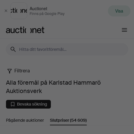
Auctionet
Visa
Stäng
Finns på Google Play
Auctionet.com
Filtrera
Alla
Alla föremål på Karlstad Hammarö
föremål
Auktionsverk
på
Bevaka sökning
Karlstad
Pågående auktioner
Slutpriser
(54 609)
Hammarö