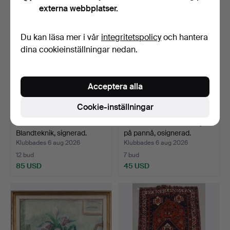
externa webbplatser.
Du kan läsa mer i vår
integritetspolicy
och hantera
dina cookieinställningar nedan.
Acceptera alla
Cookie-inställningar
ÖRJAN WIKSTRÖM.
BERTIL LUNDQVIST. Olja
Blandteknik, signerad.
på pannå, osignerad.
Klubbades 6 aug 2026
Klubbades 6 aug 2026
12 bud
7 bud
85 USD
45 USD