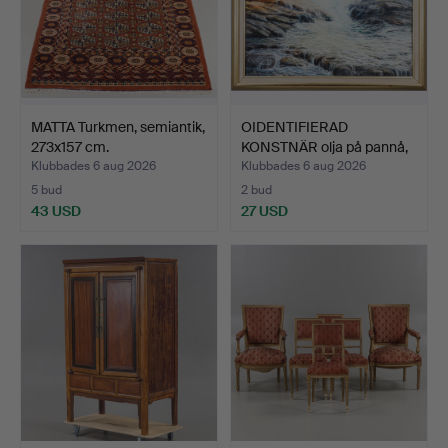
MATTA Turkmen, semiantik,
OIDENTIFIERAD
273x157 cm.
KONSTNÄR olja på pannå,
sign…
Klubbades 6 aug 2026
Klubbades 6 aug 2026
5 bud
2 bud
43 USD
27 USD