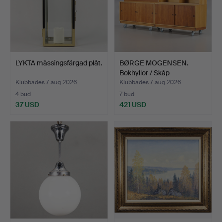
LYKTA mässingsfärgad plåt.
BØRGE MOGENSEN.
Bokhyllor / Skåp
"Öresund"…
Klubbades 7 aug 2026
Klubbades 7 aug 2026
4 bud
7 bud
37 USD
421 USD