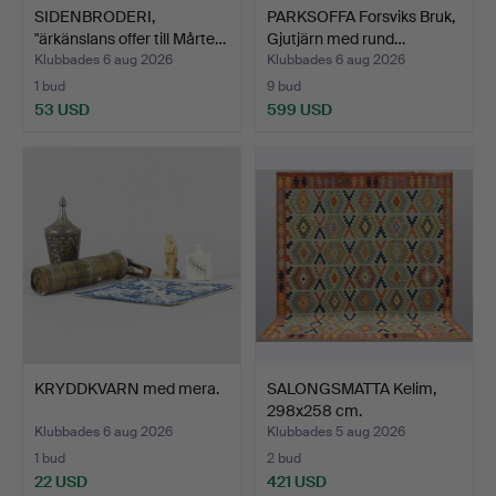
SIDENBRODERI,
PARKSOFFA Forsviks Bruk,
"ärkänslans offer till Mårte…
Gjutjärn med rund…
Klubbades 6 aug 2026
Klubbades 6 aug 2026
1 bud
9 bud
53 USD
599 USD
KRYDDKVARN med mera.
SALONGSMATTA Kelim,
298x258 cm.
Klubbades 6 aug 2026
Klubbades 5 aug 2026
1 bud
2 bud
22 USD
421 USD