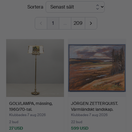
Slutpriser
Sortera
Auktionsverk
1
…
209
GOLVLAMPA, mässing,
JÖRGEN ZETTERQUIST.
1960/70-tal.
Värmländskt landskap.
Klubbades 7 aug 2026
Klubbades 7 aug 2026
2 bud
22 bud
27 USD
599 USD