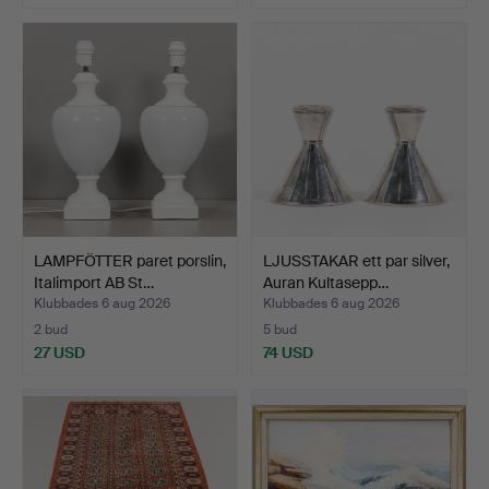
LAMPFÖTTER paret porslin,
LJUSSTAKAR ett par silver,
Italimport AB St…
Auran Kultasepp…
Klubbades 6 aug 2026
Klubbades 6 aug 2026
2 bud
5 bud
27 USD
74 USD