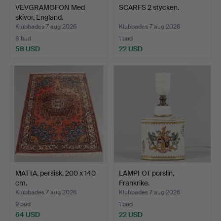
VEVGRAMOFON Med
SCARFS 2 stycken.
skivor, England.
Klubbades 7 aug 2026
Klubbades 7 aug 2026
8 bud
1 bud
58 USD
22 USD
MATTA, persisk, 200 x 140
LAMPFOT porslin,
cm.
Frankrike.
Klubbades 7 aug 2026
Klubbades 7 aug 2026
9 bud
1 bud
64 USD
22 USD