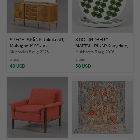
SPEGELSKÄNK Rokokostil,
STIG LINDBERG.
Mahogny, 1900-tale…
MATTALLRIKAR 2 stycken,
Gus…
Klubbades 5 aug 2026
Klubbades 5 aug 2026
6 bud
8 bud
48 USD
58 USD