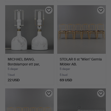
MICHAEL BANG.
STOLAR 6 st "Wien" Gemla
Bordslampor ett par,
Möbler AB.
"symmet…
5 dagar
5 dagar
1 bud
5 bud
22 USD
69 USD