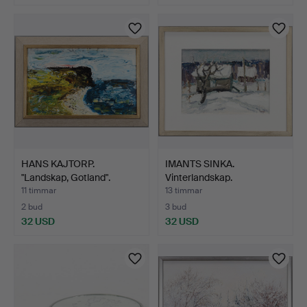
HANS KAJTORP.
IMANTS SINKA.
"Landskap, Gotland".
Vinterlandskap.
11 timmar
13 timmar
2 bud
3 bud
32 USD
32 USD