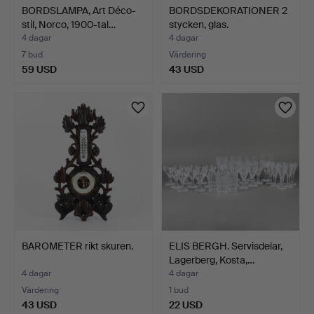
BORDSLAMPA, Art Déco-
BORDSDEKORATIONER 2
stil, Norco, 1900-tal…
stycken, glas.
4 dagar
4 dagar
7 bud
Värdering
59 USD
43 USD
BAROMETER rikt skuren.
ELIS BERGH. Servisdelar,
Lagerberg, Kosta,…
4 dagar
4 dagar
Värdering
1 bud
43 USD
22 USD