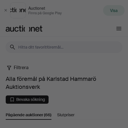
Auctionet
Visa
Stäng
Finns på Google Play
Auctionet.com
Filtrera
Alla
Alla föremål på Karlstad Hammarö
föremål
Auktionsverk
på
Bevaka sökning
Karlstad
Pågående auktioner
(66)
Slutpriser
Hammarö