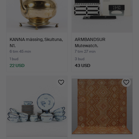
KANNA mässing, Skultuna,
ARMBANDSUR
N1.
Mutewatch.
6 tim 45 min
7 tim 27 min
1 bud
3 bud
22 USD
43 USD