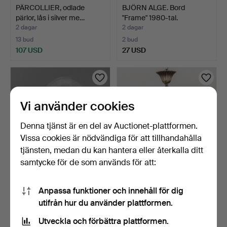
PÄRCOLLIER, odlade
BJÖRN ALGE. Bord
pärlor, lås i silver me…
"Frame" 1980-tal.
2 dagar
2 dagar
13 bud
2 bud
107 USD
27 USD
Vi använder cookies
Denna tjänst är en del av Auctionet-plattformen.
Vissa cookies är nödvändiga för att tillhandahålla
tjänsten, medan du kan hantera eller återkalla ditt
samtycke för de som används för att:
UTEBELYSNING,
TAKLAMPA med prismor.
vägglampa, Falkenberg,
Anpassa funktioner och innehåll för dig
1960/…
2 dagar
3 dagar
utifrån hur du använder plattformen.
1 bud
1 bud
22 USD
22 USD
Utveckla och förbättra plattformen.