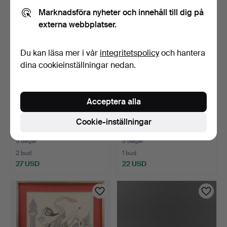
Marknadsföra nyheter och innehåll till dig på
externa webbplatser.
Du kan läsa mer i vår
integritetspolicy
och hantera
dina cookieinställningar nedan.
Acceptera alla
EVA PETTERSSON
CIGARETTÄNDARE
Cookie-inställningar
SOLHAGA. Olja på duk,
Ronson, i etui.
signe…
3 dagar
3 dagar
2 bud
1 bud
27 USD
22 USD