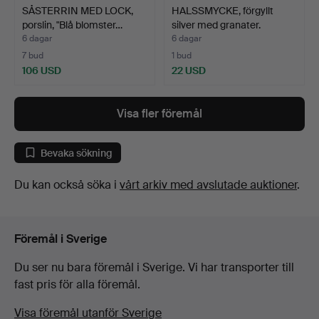
SÅSTERRIN MED LOCK,
HALSSMYCKE, förgyllt
porslin, "Blå blomster…
silver med granater.
6 dagar
6 dagar
7 bud
1 bud
106 USD
22 USD
Visa fler föremål
Bevaka sökning
Du kan också söka i
vårt arkiv med avslutade auktioner
.
Föremål i Sverige
Du ser nu bara föremål i Sverige. Vi har transporter till
fast pris för alla föremål.
Visa föremål utanför Sverige