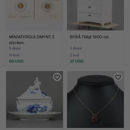
MINIATYRGULDMYNT 2
BYRÅ Tidigt 1900-tal.
stycken.
5 dagar
5 dagar
14 bud
2 bud
80 USD
27 USD