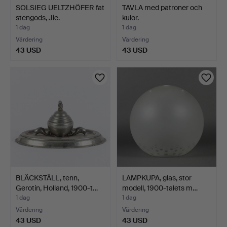
SOLSIEG UELTZHÖFER fat
TAVLA med patroner och
stengods, Jie.
kulor.
1 dag
1 dag
Värdering
Värdering
43 USD
43 USD
BLÄCKSTÄLL, tenn,
LAMPKUPA, glas, stor
Gerotin, Holland, 1900-t…
modell, 1900-talets m…
1 dag
1 dag
Värdering
Värdering
43 USD
43 USD