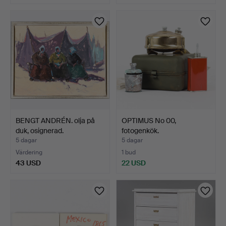
BENGT ANDRÉN. olja på
OPTIMUS No 00,
duk, osignerad.
fotogenkök.
5 dagar
5 dagar
Värdering
1 bud
43 USD
22 USD