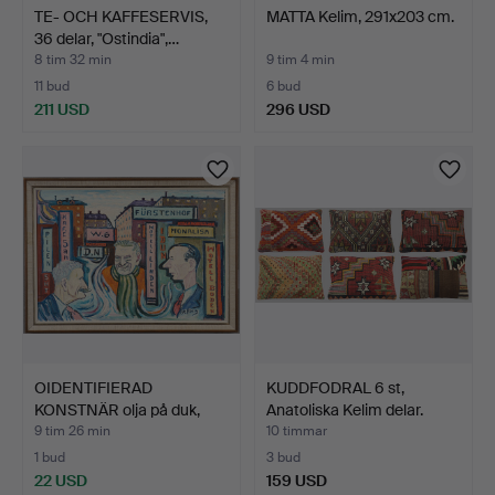
TE- OCH KAFFESERVIS,
MATTA Kelim, 291x203 cm.
36 delar, "Ostindia",…
8 tim 32 min
9 tim 4 min
11 bud
6 bud
211 USD
296 USD
OIDENTIFIERAD
KUDDFODRAL 6 st,
KONSTNÄR olja på duk,
Anatoliska Kelim delar.
signer…
9 tim 26 min
10 timmar
1 bud
3 bud
22 USD
159 USD