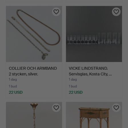
COLLIER OCH ARMBAND
VICKE LINDSTRAND.
2 stycken, silver.
Servisglas, Kosta City, …
1 dag
1 dag
1 bud
1 bud
22 USD
22 USD