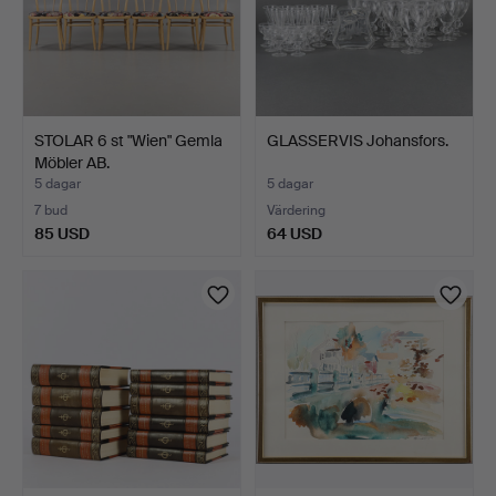
STOLAR 6 st "Wien" Gemla
GLASSERVIS Johansfors.
Möbler AB.
5 dagar
5 dagar
7 bud
Värdering
85 USD
64 USD