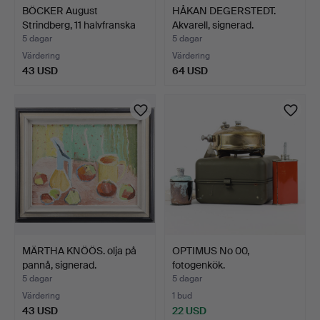
BÖCKER August
HÅKAN DEGERSTEDT.
Strindberg, 11 halvfranska
Akvarell, signerad.
b…
5 dagar
5 dagar
Värdering
Värdering
43 USD
64 USD
MÄRTHA KNÖÖS. olja på
OPTIMUS No 00,
pannå, signerad.
fotogenkök.
5 dagar
5 dagar
Värdering
1 bud
43 USD
22 USD