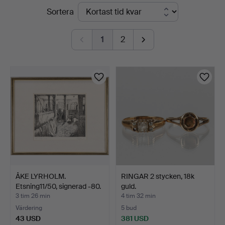
Pågående
Sortera
Auktionsverk
auktioner
1
2
ÅKE LYRHOLM.
RINGAR 2 stycken, 18k
Etsning11/50, signerad -80.
guld.
3 tim 26 min
4 tim 32 min
Värdering
5 bud
43 USD
381 USD