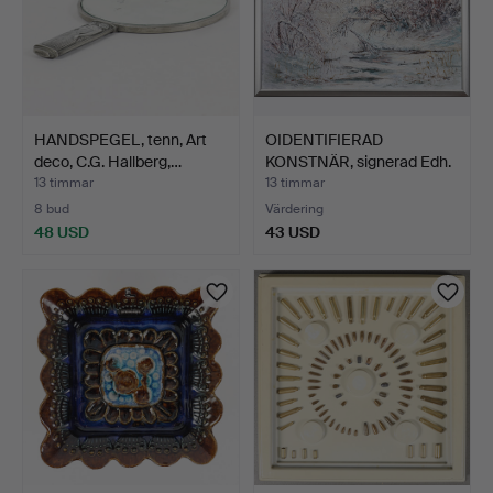
HANDSPEGEL, tenn, Art
OIDENTIFIERAD
deco, C.G. Hallberg,…
KONSTNÄR, signerad Edh.
13 timmar
13 timmar
8 bud
Värdering
48 USD
43 USD