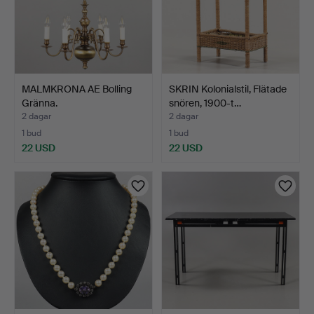
MALMKRONA AE Bolling
SKRIN Kolonialstil, Flätade
Gränna.
snören, 1900-t…
2 dagar
2 dagar
1 bud
1 bud
22 USD
22 USD