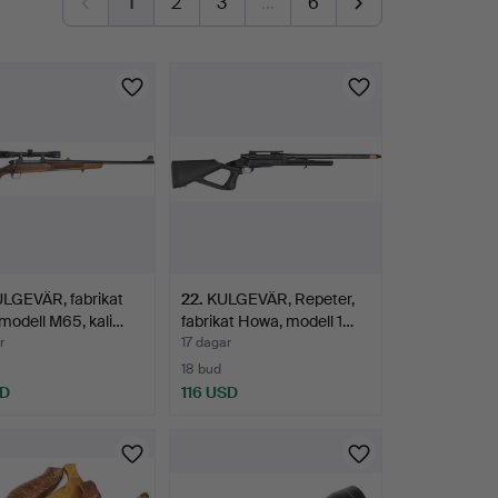
1
2
3
…
6
LGEVÄR, fabrikat
22
.
KULGEVÄR, Repeter,
 modell M65, kali…
fabrikat Howa, modell 1…
r
17 dagar
18 bud
SD
116 USD