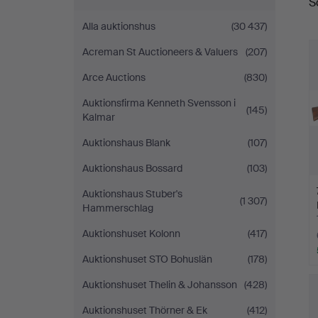
S
a
Alla auktionshus
(30 437)
Acreman St Auctioneers & Valuers
(207)
Arce Auctions
(830)
Auktionsfirma Kenneth Svensson i
(145)
Kalmar
Auktionshaus Blank
(107)
Auktionshaus Bossard
(103)
Auktionshaus Stuber's
(1 307)
Hammerschlag
Auktionshuset Kolonn
(417)
Auktionshuset STO Bohuslän
(178)
Auktionshuset Thelin & Johansson
(428)
Auktionshuset Thörner & Ek
(412)