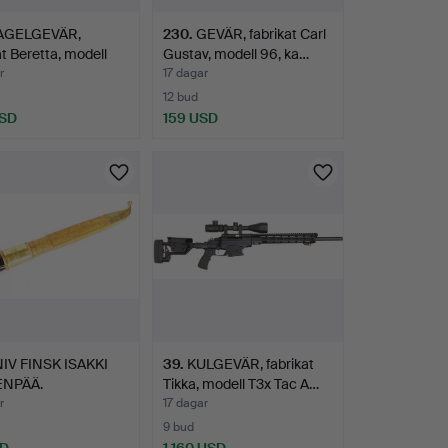
AGELGEVÄR,
230
.
GEVÄR, fabrikat Carl
at Beretta, modell
Gustav, modell 96, ka…
…
r
17 dagar
12 bud
USD
159 USD
IV FINSK ISAKKI
39
.
KULGEVÄR, fabrikat
ENPÄÄ.
Tikka, modell T3x Tac A…
r
17 dagar
9 bud
SD
1 160 USD