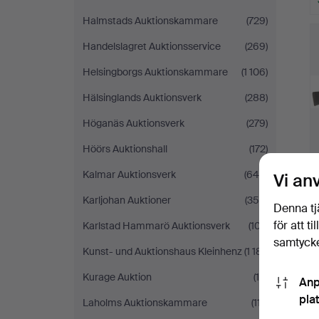
Halmstads Auktionskammare
(729)
Handelslagret Auktionsservice
(269)
Helsingborgs Auktionskammare
(1 106)
Hälsinglands Auktionsverk
(288)
Höganäs Auktionsverk
(279)
Höörs Auktionshall
(172)
Kalmar Auktionsverk
(649)
Vi an
Karljohan Auktioner
(358)
Denna tj
för att t
Karlstad Hammarö Auktionsverk
(107)
samtycke
Kunst- und Auktionshaus Kleinhenz
(1 181)
Kurage Auktion
(19)
Anp
pla
Laholms Auktionskammare
(117)