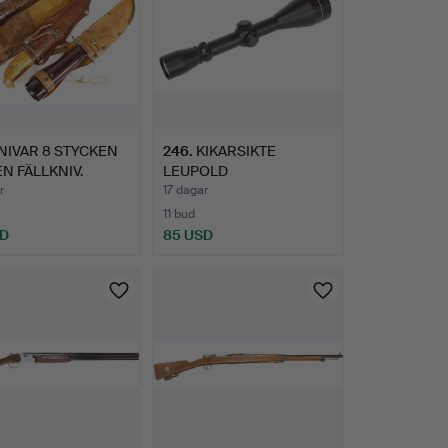
NIVAR 8 STYCKEN
246
.
KIKARSIKTE
N FÄLLKNIV.
LEUPOLD
SCANDINAVIAN 3-9X50
r
17 dagar
VX-…
11 bud
SD
85 USD