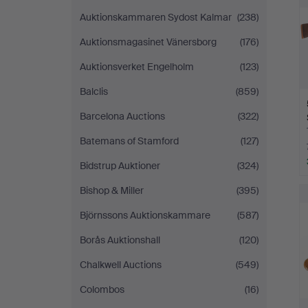
Auktionskammaren Sydost Kalmar
(238)
Auktionsmagasinet Vänersborg
(176)
Auktionsverket Engelholm
(123)
Balclis
(859)
Barcelona Auctions
(322)
Batemans of Stamford
(127)
Bidstrup Auktioner
(324)
Bishop & Miller
(395)
Björnssons Auktionskammare
(587)
Borås Auktionshall
(120)
Chalkwell Auctions
(549)
Colombos
(16)