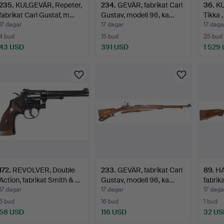
235
.
KULGEVÄR, Repeter,
234
.
GEVÄR, fabrikat Carl
36
.
KU
fabrikat Carl Gustaf, m…
Gustav, modell 96, ka…
Tikka 
17 dagar
17 dagar
17 daga
4 bud
15 bud
25 bud
43 USD
391 USD
1 529
172
.
REVOLVER, Double
233
.
GEVÄR, fabrikat Carl
89
.
H
Action, fabrikat Smith & …
Gustav, modell 96, ka…
fabrik
Hunte
17 dagar
17 dagar
17 daga
5 bud
16 bud
1 bud
58 USD
116 USD
32 US