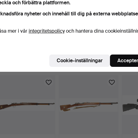
eckla och förbättra plattformen.
knadsföra nyheter och innehåll till dig på externa webbplatse
äsa mer i vår
integritetspolicy
och hantera dina cookieinställn
21
.
KULGEVÄR, fabrikat
117
.
KOMBI, fabrikat
99
.
H
Mannlicher, modell Luxu…
Husqvarna, kaliber 12/76-
fabrik
6…
kali…
17 dagar
17 dagar
17 daga
2 bud
10 bud
5 bud
Cookie-inställningar
Accepter
264 USD
80 USD
254 