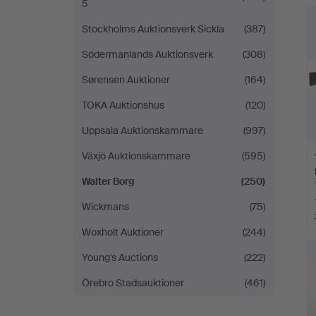
5
Stockholms Auktionsverk Sickla
(387)
Södermanlands Auktionsverk
(308)
Sørensen Auktioner
(164)
TOKA Auktionshus
(120)
Uppsala Auktionskammare
(997)
Växjö Auktionskammare
(595)
Walter Borg
(250)
Wickmans
(75)
Woxholt Auktioner
(244)
Young's Auctions
(222)
Örebro Stadsauktioner
(461)