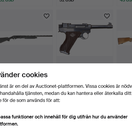
103
.
HAGELGEVÄR,
145
.
151. PISTOL,
27
.
KUL
vänder cookies
fabrikat EGE Arms, modell
Halvautomatisk, fabrikat
Browni
EG10…
Valm…
17 dagar
17 dagar
17 daga
änst är en del av Auctionet-plattformen. Vissa cookies är nöd
4 bud
3 bud
2 bud
illhandahålla tjänsten, medan du kan hantera eller återkalla ditt
48 USD
38 USD
37 US
 för de som används för att:
assa funktioner och innehåll för dig utifrån hur du använder
ttformen.