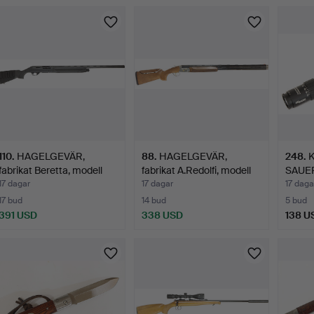
110
.
HAGELGEVÄR,
88
.
HAGELGEVÄR,
248
.
K
fabrikat Beretta, modell
fabrikat A.Redolfi, modell
SAUER
Bellm…
EOS…
4,5-1
17 dagar
17 dagar
17 daga
17 bud
14 bud
5 bud
391 USD
338 USD
138 U