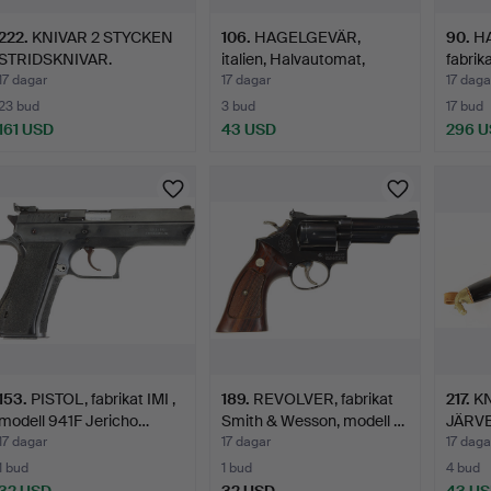
222
.
KNIVAR 2 STYCKEN
106
.
HAGELGEVÄR,
90
.
H
STRIDSKNIVAR.
italien, Halvautomat,
fabrik
fabrikat…
680, 
17 dagar
17 dagar
17 daga
23 bud
3 bud
17 bud
161 USD
43 USD
296 
153
.
PISTOL, fabrikat IMI ,
189
.
REVOLVER, fabrikat
217
.
KN
modell 941F Jericho…
Smith & Wesson, modell …
JÄRV
17 dagar
17 dagar
17 daga
1 bud
1 bud
4 bud
32 USD
32 USD
43 U