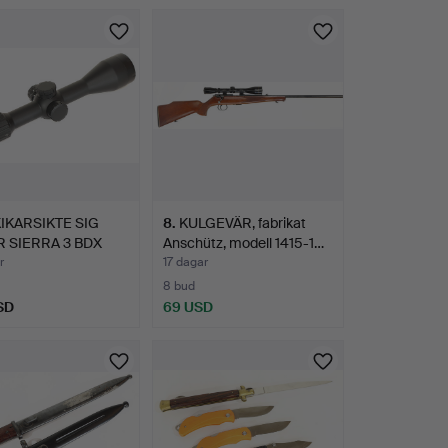
IKARSIKTE SIG
8
.
KULGEVÄR, fabrikat
 SIERRA 3 BDX
Anschütz, modell 1415-1…
4,5…
r
17 dagar
8 bud
SD
69 USD