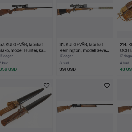
57
.
KULGEVÄR, fabrikat
31
.
KULGEVÄR, fabrikat
214
.
K
Sako, modell Hunter, ka…
Remington , modell Seve…
OCH E
17 dagar
17 dagar
17 daga
7 bud
8 bud
4 bud
359 USD
391 USD
43 U