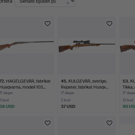
ortera
uktioner
72
.
HAGELGEVÄR, fabrikat
45
.
KULGEVÄR, sverige,
53
.
KU
Husqvarna, modell 103…
Repeter, fabrikat Husqv…
Tikka,
17 dagar
17 dagar
17 daga
6 bud
2 bud
12 bud
58 USD
37 USD
90 U