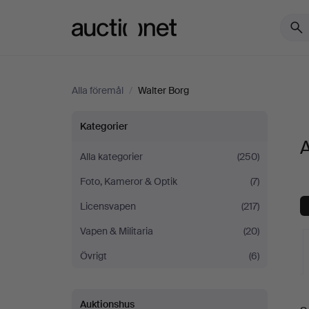
Auctionet.com
Alla föremål
/
Walter Borg
Alla
Kategorier
A
föremål
Alla kategorier
(250)
Foto, Kameror & Optik
(7)
på
Licensvapen
(217)
Walter
Vapen & Militaria
(20)
Borg
Övrigt
(6)
Auktionshus