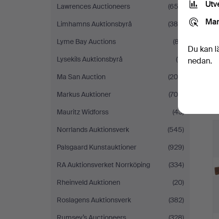
Utv
Lawrences Auctioneers
(652)
Mar
Limhamns Auktionsbyrå
(380)
Lyme Bay Auctions
(87)
Du kan l
Lysekils Auktionsbyrå
(11)
nedan.
Ma San Auction
(205)
Markus Auktioner
(704)
Mauritz Widforss
(43)
Norrlands Auktionsverk
(545)
Palsgaard Kunstauktioner
(929)
RA Auktionsverket Norrköping
(334)
Rheinveld Auktionen
(20)
Roslagens Auktionsverk
(382)
Rumsey’s Auctioneers
(328)