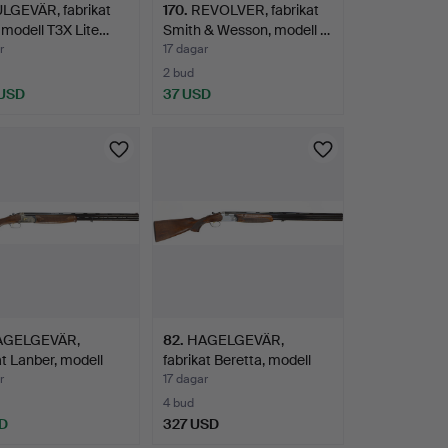
LGEVÄR, fabrikat
170
.
REVOLVER, fabrikat
, modell T3X Lite…
Smith & Wesson, modell …
r
17 dagar
2 bud
 USD
37 USD
AGELGEVÄR,
82
.
HAGELGEVÄR,
at Lanber, modell
fabrikat Beretta, modell
r…
686 S…
r
17 dagar
4 bud
D
327 USD