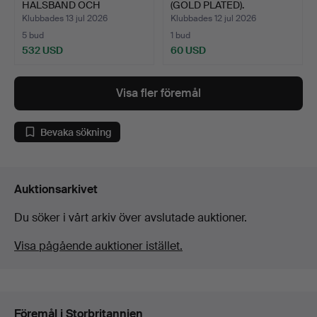
HALSBAND OCH
(GOLD PLATED).
ÖRHÄNGEN I TURM…
Klubbades 13 jul 2026
Klubbades 12 jul 2026
5 bud
1 bud
532 USD
60 USD
Visa fler föremål
Bevaka sökning
Auktionsarkivet
Du söker i vårt arkiv över avslutade auktioner.
Visa pågående auktioner istället.
Föremål i Storbritannien