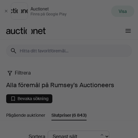
Auctionet
Visa
Stäng
Finns på Google Play
Auctionet.com
Filtrera
Alla
Alla föremål på Rumsey’s Auctioneers
föremål
Bevaka sökning
på
Pågående auktioner
Slutpriser
(6 843)
Rumsey’s
Auctioneers
Slutpriser
Sortera