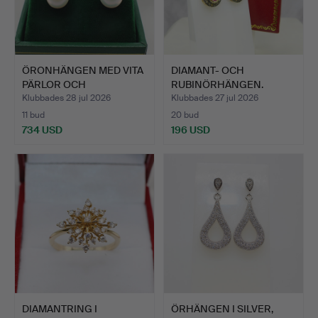
ÖRONHÄNGEN MED VITA
DIAMANT- OCH
PÄRLOR OCH
RUBINÖRHÄNGEN.
DIAMANTER.
Klubbades 28 jul 2026
Klubbades 27 jul 2026
11 bud
20 bud
734 USD
196 USD
DIAMANTRING I
ÖRHÄNGEN I SILVER,