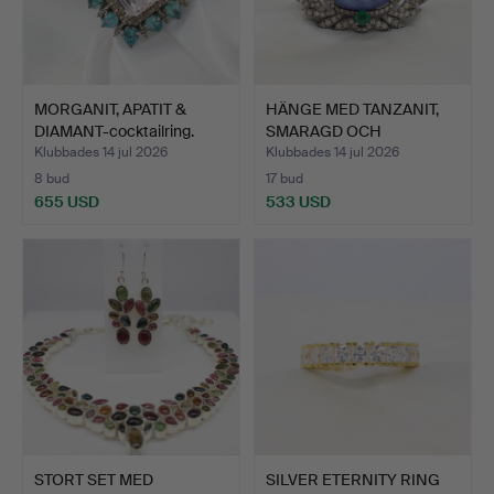
MORGANIT, APATIT &
HÄNGE MED TANZANIT,
DIAMANT-cocktailring.
SMARAGD OCH
DIAMANTER.
Klubbades 14 jul 2026
Klubbades 14 jul 2026
8 bud
17 bud
655 USD
533 USD
STORT SET MED
SILVER ETERNITY RING