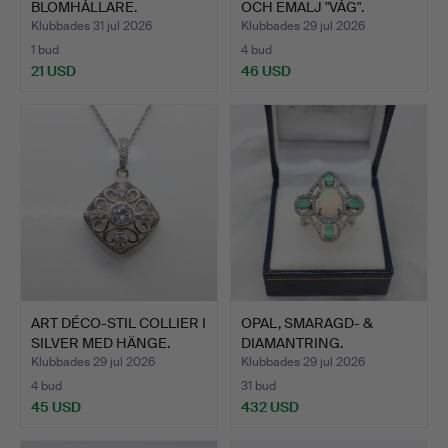
BLOMHÅLLARE.
OCH EMALJ "VÅG".
Klubbades 31 jul 2026
Klubbades 29 jul 2026
1 bud
4 bud
21 USD
46 USD
ART DÉCO-STIL COLLIER I
OPAL, SMARAGD- &
SILVER MED HÄNGE.
DIAMANTRING.
Klubbades 29 jul 2026
Klubbades 29 jul 2026
4 bud
31 bud
45 USD
432 USD