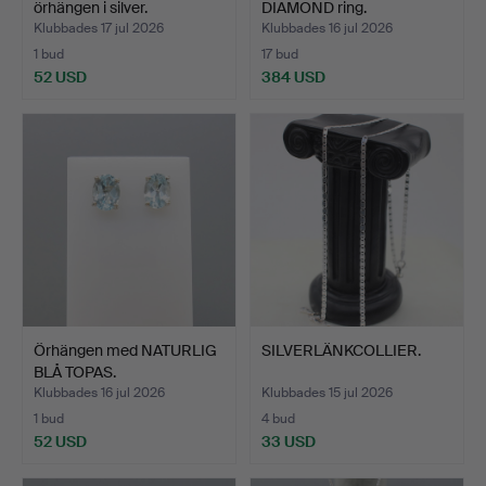
örhängen i silver.
DIAMOND ring.
Klubbades 17 jul 2026
Klubbades 16 jul 2026
1 bud
17 bud
52 USD
384 USD
Örhängen med NATURLIG
SILVERLÄNKCOLLIER.
BLÅ TOPAS.
Klubbades 16 jul 2026
Klubbades 15 jul 2026
1 bud
4 bud
52 USD
33 USD