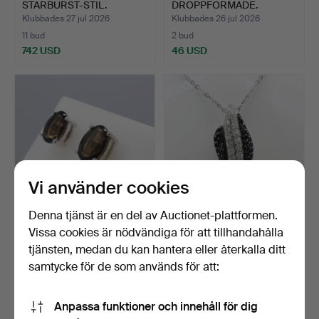
STARBURST-STIL.
DROPPFORMADE.
Klubbades 27 jul 2026
Klubbades 26 jul 2026
11 bud
2 bud
742 USD
46 USD
Vi använder cookies
Denna tjänst är en del av Auctionet-plattformen.
Örhängen med NATURLIG
SILVER & GEMSTONE
Vissa cookies är nödvändiga för att tillhandahålla
RÖKKVARTZ.
flammcollier.
tjänsten, medan du kan hantera eller återkalla ditt
Klubbades 25 jul 2026
Klubbades 24 jul 2026
samtycke för de som används för att:
3 bud
3 bud
33 USD
38 USD
Anpassa funktioner och innehåll för dig