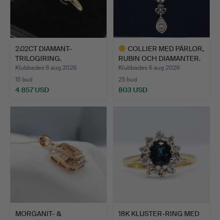
2.02CT DIAMANT-
COLLIER MED PÄRLOR,
TRILOGIRING.
RUBIN OCH DIAMANTER.
Klubbades 6 aug 2026
Klubbades 6 aug 2026
15 bud
25 bud
4 857 USD
803 USD
Utvalt
föremål
MORGANIT- &
18K KLUSTER-RING MED