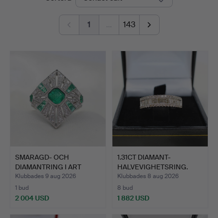
1
…
143
SMARAGD- OCH
1.31CT DIAMANT-
DIAMANTRING I ART
HALVEVIGHETSRING.
DÉCO-STIL.
Klubbades 9 aug 2026
Klubbades 8 aug 2026
1 bud
8 bud
2 004 USD
1 882 USD