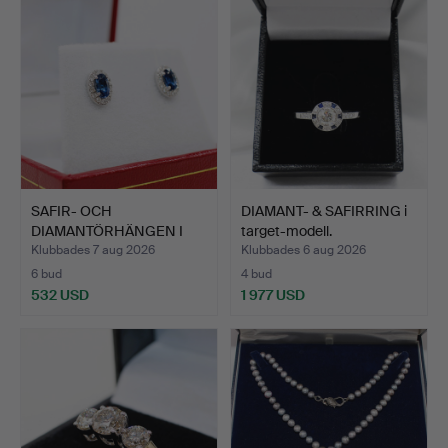
SAFIR- OCH
DIAMANT- & SAFIRRING i
DIAMANTÖRHÄNGEN I
target-modell.
KLUSTERFATTNI…
Klubbades 7 aug 2026
Klubbades 6 aug 2026
6 bud
4 bud
532 USD
1 977 USD