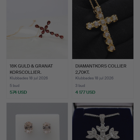
18K GULD & GRANAT
DIAMANTKORS COLLIER
KORSCOLLIER.
2,70KT.
Klubbades 18 jul 2026
Klubbades 18 jul 2026
5 bud
3 bud
574 USD
4 177 USD