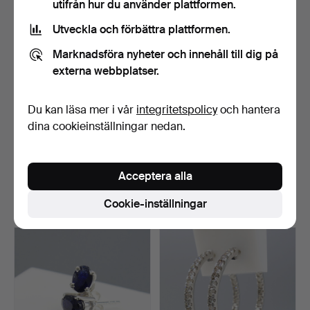
utifrån hur du använder plattformen.
Utveckla och förbättra plattformen.
Marknadsföra nyheter och innehåll till dig på
externa webbplatser.
Du kan läsa mer i vår
integritetspolicy
och hantera
dina cookieinställningar nedan.
AKVAMARIN- OCH
Örhängen med GRÖN
DIAMANTKLUSTERÖRSTI
TURMALIN.
CKOR.
Klubbades 23 jul 2026
Klubbades 23 jul 2026
Acceptera alla
20 bud
4 bud
Cookie-inställningar
1 031 USD
41 USD