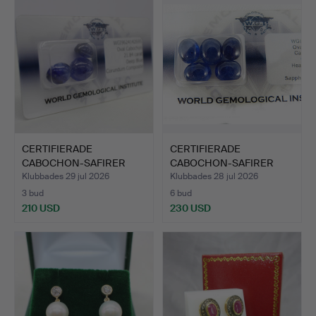
CERTIFIERADE
CERTIFIERADE
CABOCHON-SAFIRER
CABOCHON-SAFIRER
21,84 KT.
25,96 CT.
Klubbades 29 jul 2026
Klubbades 28 jul 2026
3 bud
6 bud
210 USD
230 USD