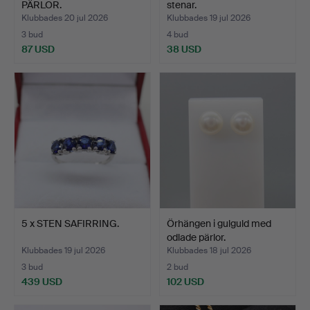
PÄRLOR.
stenar.
Klubbades 20 jul 2026
Klubbades 19 jul 2026
3 bud
4 bud
87 USD
38 USD
5 x STEN SAFIRRING.
Örhängen i gulguld med
odlade pärlor.
Klubbades 19 jul 2026
Klubbades 18 jul 2026
3 bud
2 bud
439 USD
102 USD