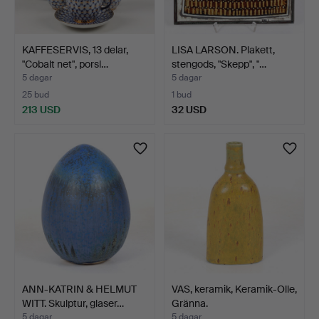
KAFFESERVIS, 13 delar,
LISA LARSON. Plakett,
"Cobalt net", porsl…
stengods, "Skepp", "…
5 dagar
5 dagar
25 bud
1 bud
213 USD
32 USD
ANN-KATRIN & HELMUT
VAS, keramik, Keramik-Olle,
WITT. Skulptur, glaser…
Gränna.
5 dagar
5 dagar