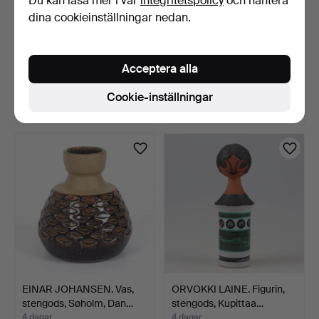
Du kan läsa mer i vår
integritetspolicy
och hantera
dina cookieinställningar nedan.
LISA LARSON. Figurin,
BRUNO KARLSSON. Vas
"Dora", ur serien "A…
och ljuslykta, 2 delar…
Acceptera alla
4 dagar
4 dagar
6 bud
Värdering
Cookie-inställningar
284 USD
53 USD
Utvalt
föremål
EINAR JOHANSEN. Vas,
ORVOKKI LAINE. Figurin,
stengods, Søholm, Dan…
stengods, Kupittaa…
4 dagar
4 dagar