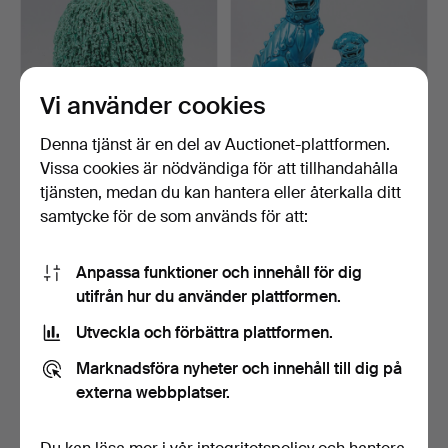
Vi använder cookies
Denna tjänst är en del av Auctionet-plattformen.
Vissa cookies är nödvändiga för att tillhandahålla
GUNNAR NYLUND. Vas,
FOHUNDAR, 3 st. porslin,
tjänsten, medan du kan hantera eller återkalla ditt
chamotte, s.k. igelkot…
Kina.
samtycke för de som används för att:
4 dagar
4 dagar
22 bud
1 bud
579 USD
32 USD
Anpassa funktioner och innehåll för dig
utifrån hur du använder plattformen.
Utveckla och förbättra plattformen.
Marknadsföra nyheter och innehåll till dig på
externa webbplatser.