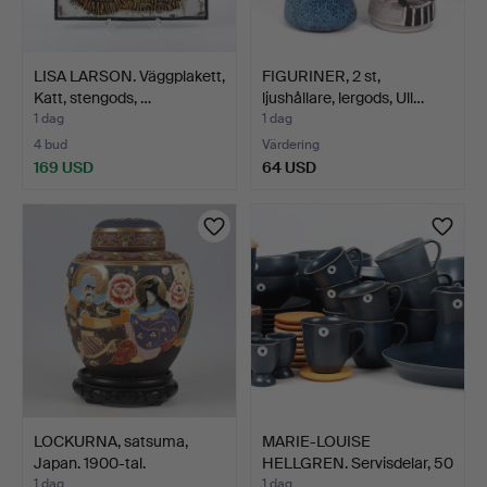
LISA LARSON. Väggplakett,
FIGURINER, 2 st,
Katt, stengods, …
ljushållare, lergods, Ull…
1 dag
1 dag
4 bud
Värdering
169 USD
64 USD
LOCKURNA, satsuma,
MARIE-LOUISE
Japan. 1900-tal.
HELLGREN. Servisdelar, 50
del…
1 dag
1 dag