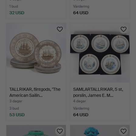
1 bud
Värdering
32 USD
64 USD
TALLRIKAR, flintgods, "The
SAMLARTALLRIKAR, 5 st,
American Sailin…
porslin, James E. M…
3 dagar
4 dagar
3 bud
Värdering
53 USD
64 USD