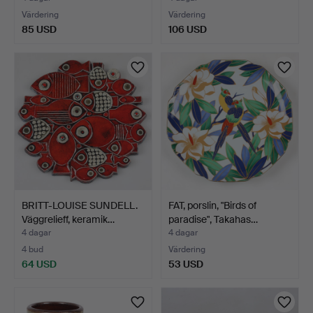
Värdering
Värdering
85 USD
106 USD
BRITT-LOUISE SUNDELL.
FAT, porslin, "Birds of
Väggrelieff, keramik…
paradise", Takahas…
4 dagar
4 dagar
4 bud
Värdering
64 USD
53 USD