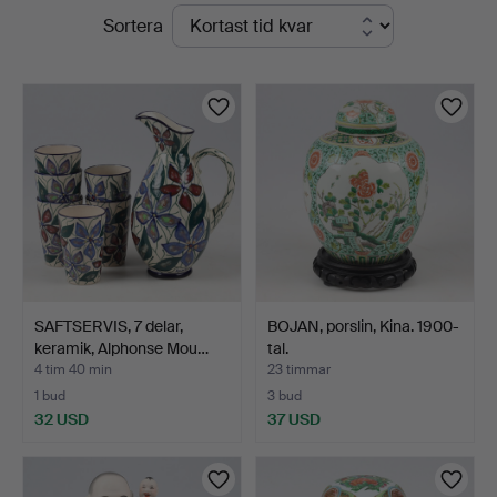
Pågående
Sortera
Sundsvall
auktioner
SAFTSERVIS, 7 delar,
BOJAN, porslin, Kina. 1900-
keramik, Alphonse Mou…
tal.
4 tim 40 min
23 timmar
1 bud
3 bud
32 USD
37 USD