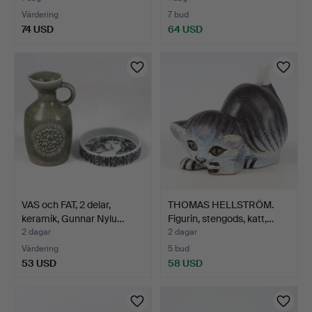
Värdering
7 bud
74 USD
64 USD
VAS och FAT, 2 delar,
THOMAS HELLSTRÖM.
keramik, Gunnar Nylu…
Figurin, stengods, katt,…
2 dagar
2 dagar
Värdering
5 bud
53 USD
58 USD