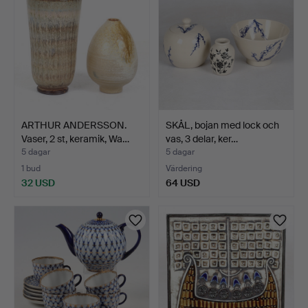
ARTHUR ANDERSSON.
SKÅL, bojan med lock och
Vaser, 2 st, keramik, Wa…
vas, 3 delar, ker…
5 dagar
5 dagar
1 bud
Värdering
32 USD
64 USD