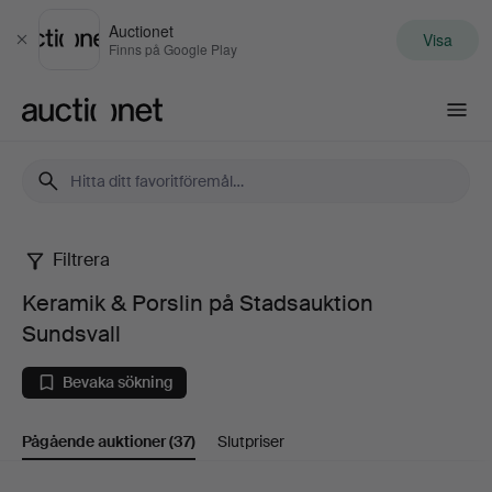
Auctionet
Visa
Stäng
Finns på Google Play
Auctionet.com
Filtrera
Keramik
Keramik & Porslin på Stadsauktion
&
Sundsvall
Porslin
Bevaka sökning
på
Pågående auktioner
(37)
Slutpriser
Stadsauktion