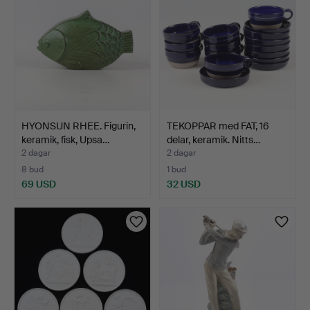
HYONSUN RHEE. Figurin,
TEKOPPAR med FAT, 16
keramik, fisk, Upsa…
delar, keramik. Nitts…
2 dagar
2 dagar
8 bud
1 bud
69 USD
32 USD