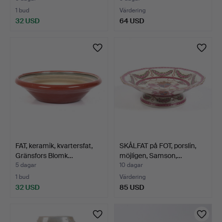
1 bud
Värdering
32 USD
64 USD
FAT, keramik, kvartersfat,
SKÅLFAT på FOT, porslin,
Gränsfors Blomk…
möjligen, Samson,…
5 dagar
10 dagar
1 bud
Värdering
32 USD
85 USD