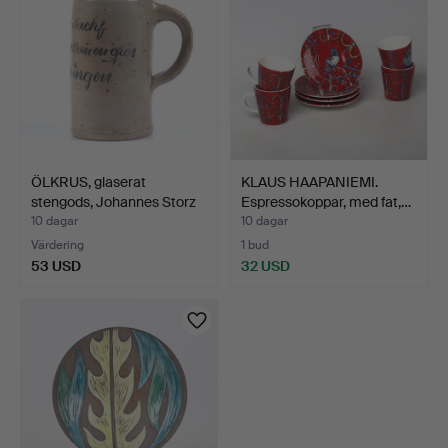
ÖLKRUS, glaserat
KLAUS HAAPANIEMI.
stengods, Johannes Storz
Espressokoppar, med fat,…
…
10 dagar
10 dagar
Värdering
1 bud
53 USD
32 USD