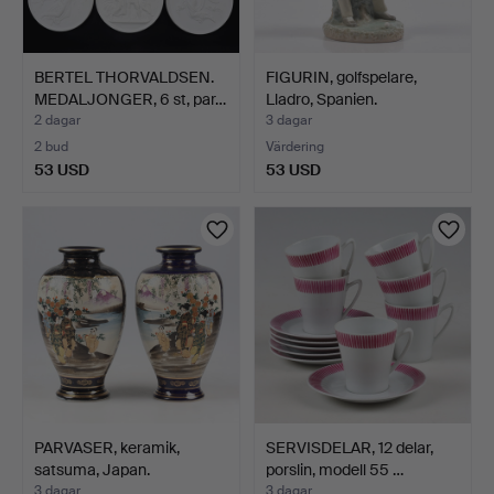
BERTEL THORVALDSEN.
FIGURIN, golfspelare,
MEDALJONGER, 6 st, par…
Lladro, Spanien.
2 dagar
3 dagar
2 bud
Värdering
53 USD
53 USD
PARVASER, keramik,
SERVISDELAR, 12 delar,
satsuma, Japan.
porslin, modell 55 …
3 dagar
3 dagar