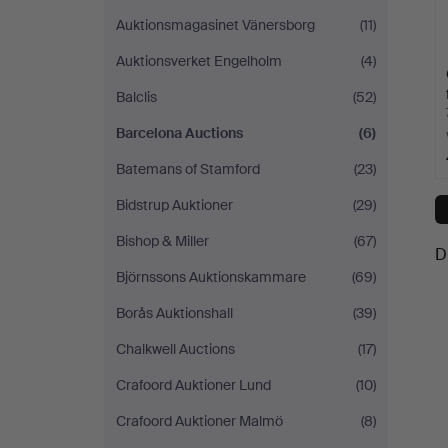
Auktionsmagasinet Vänersborg
(11)
Auktionsverket Engelholm
(4)
Balclis
(52)
Barcelona Auctions
(6)
Batemans of Stamford
(23)
Bidstrup Auktioner
(29)
Bishop & Miller
(67)
D
Björnssons Auktionskammare
(69)
Borås Auktionshall
(39)
Chalkwell Auctions
(17)
Crafoord Auktioner Lund
(10)
Crafoord Auktioner Malmö
(8)