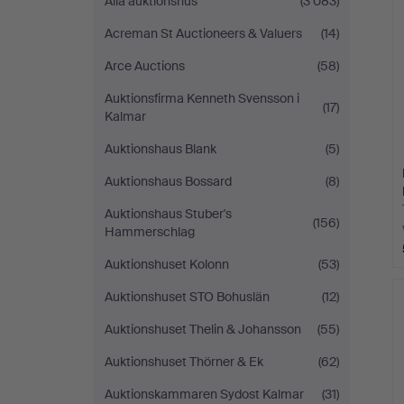
Alla auktionshus
(3 083)
Acreman St Auctioneers & Valuers
(14)
Arce Auctions
(58)
Auktionsfirma Kenneth Svensson i
(17)
Kalmar
Auktionshaus Blank
(5)
Auktionshaus Bossard
(8)
Auktionshaus Stuber's
(156)
Hammerschlag
Auktionshuset Kolonn
(53)
Auktionshuset STO Bohuslän
(12)
Auktionshuset Thelin & Johansson
(55)
Auktionshuset Thörner & Ek
(62)
Auktionskammaren Sydost Kalmar
(31)