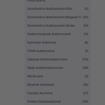
Helsingborg
Stockholms Auktionsverk Köln
(5)
Stockholms Auktionsverk Magasin 5
(30)
Stockholms Auktionsverk Sickla
(14)
Södermanlands Auktionsverk
(13)
Sørensen Auktioner
(8)
TOKA Auktionshus
(7)
Uppsala Auktionskammare
(112)
Växjö Auktionskammare
(38)
Wickmans
(3)
Woxholt Auktioner
(16)
Young's Auctions
(27)
Örebro Stadsauktioner
(35)