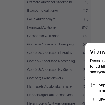
Crafoord Auktioner Stockholm
(9)
Ekenbergs Auktioner
(42)
Falun Auktionsbyrå
(31)
Formstad Auktioner
(116)
Garpenhus Auktioner
(19)
Gomér & Andersson Jönköping
(79)
Vi an
Gomér & Andersson Linköping
(27)
Denna tj
Gomér & Andersson Norrköping
(21)
för att t
Gomér & Andersson Nyköping
(30)
samtycke
Göteborgs Auktionsverk
(71)
Anp
Halmstads Auktionskammare
(83)
pla
Handelslagret Auktionsservice
(16)
Utv
Helsingborgs Auktionskammare
(94)