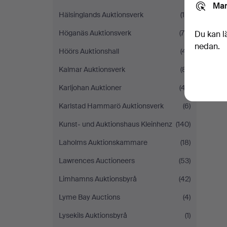
Mar
Hälsinglands Auktionsverk
(19)
Höganäs Auktionsverk
(75)
Du kan l
nedan.
Höörs Auktionshall
(41)
Kalmar Auktionsverk
(81)
Karljohan Auktioner
(47)
Karlstad Hammarö Auktionsverk
(6)
Kunst- und Auktionshaus Kleinhenz
(140)
Laholms Auktionskammare
(18)
Lawrences Auctioneers
(53)
Limhamns Auktionsbyrå
(42)
Lyme Bay Auctions
(4)
Lysekils Auktionsbyrå
(1)