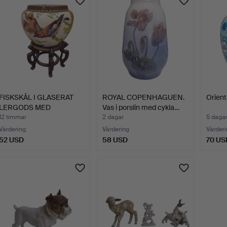
FISKSKÅL I GLASERAT
ROYAL COPENHAGUEN.
Orient
LERGODS MED
Vas i porslin med cykla…
FÅGELMOTIV…
12 timmar
2 dagar
5 daga
Värdering
Värdering
Värderi
52 USD
58 USD
70 US