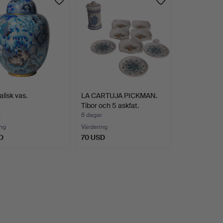
alisk vas.
LA CARTUJA PICKMAN.
Tibor och 5 askfat.
r
6 dagar
ng
Värdering
D
70 USD