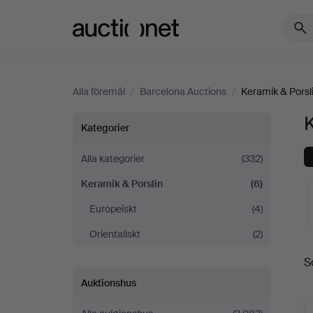
Auctionet.com
Alla föremål
/
Barcelona Auctions
/
Keramik & Porsl
K
Keramik
Kategorier
&
Alla kategorier
(332)
Keramik & Porslin
(6)
Porslin
Europeiskt
(4)
på
Orientaliskt
(2)
Barcelona
S
a
Auktionshus
Auctions