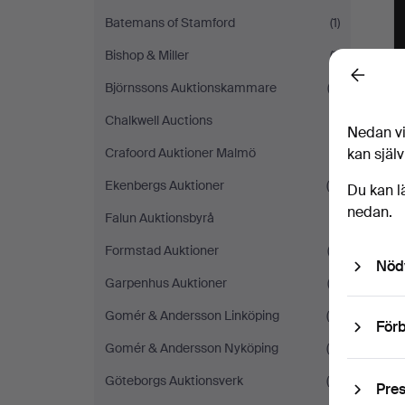
Batemans of Stamford
(1)
Bishop & Miller
(1)
Back
Björnssons Auktionskammare
(3)
Chalkwell Auctions
(1)
Nedan vi
Crafoord Auktioner Malmö
(1)
kan själv
Ekenbergs Auktioner
(8)
Du kan l
nedan.
Falun Auktionsbyrå
(1)
Formstad Auktioner
(3)
Nöd
D
Garpenhus Auktioner
(2)
Gomér & Andersson Linköping
(5)
Förb
Gomér & Andersson Nyköping
(6)
Göteborgs Auktionsverk
(4)
Pre