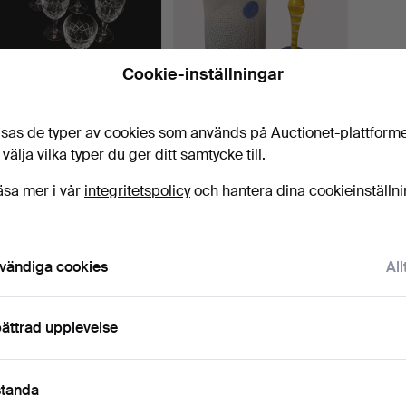
Cookie-inställningar
GUNNAR CYRÉN.
SNAPSGLAS "Clown" samt
Rödvinsglas/Ölglas,
VAS, Bertil Vallien…
sas de typer av cookies som används på Auctionet-plattform
"Karolin…
3 dagar
8 dagar
 välja vilka typer du ger ditt samtycke till.
10 bud
Värdering
180 USD
85 USD
äsa mer i vår
integritetspolicy
och hantera dina cookieinställn
Bevaka sökning
vändiga cookies
All
u kan också söka i
vårt arkiv med avslutade auktioner
.
ättrad upplevelse
standa