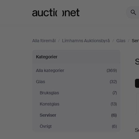
Auctionet.com
Alla föremål
/
Limhamns Auktionsbyrå
/
Glas
/
Ser
Serviser
Kategorier
på
Alla kategorier
(369)
Glas
(32)
Limhamns
Bruksglas
(7)
Auktionsbyrå
Konstglas
(13)
Serviser
(6)
Övrigt
(6)
S
a