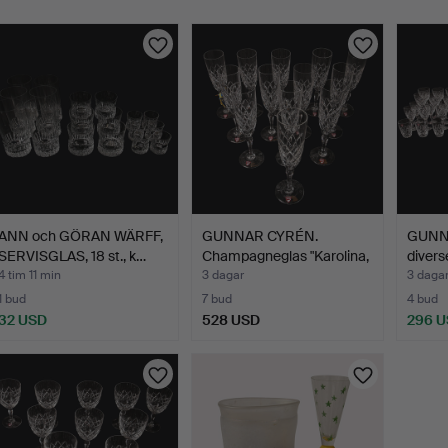
ANN och GÖRAN WÄRFF,
GUNNAR CYRÉN.
GUNNA
SERVISGLAS, 18 st., k…
Champagneglas "Karolina,
divers
Orr…
4 tim 11 min
3 dagar
3 daga
1 bud
7 bud
4 bud
32 USD
528 USD
296 