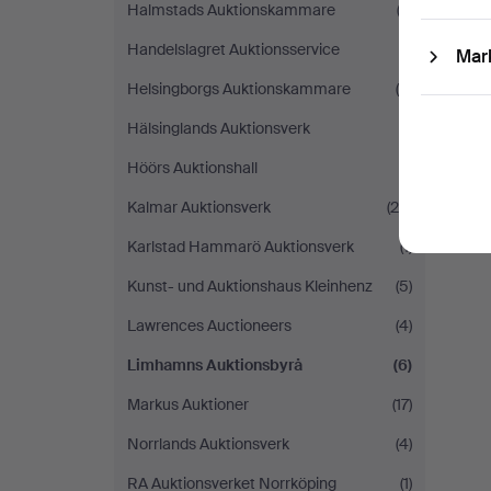
Halmstads Auktionskammare
(3)
Handelslagret Auktionsservice
(1)
Mar
Helsingborgs Auktionskammare
(4)
Hälsinglands Auktionsverk
(1)
Höörs Auktionshall
(1)
Kalmar Auktionsverk
(24)
Karlstad Hammarö Auktionsverk
(1)
Kunst- und Auktionshaus Kleinhenz
(5)
Lawrences Auctioneers
(4)
Limhamns Auktionsbyrå
(6)
Markus Auktioner
(17)
Norrlands Auktionsverk
(4)
RA Auktionsverket Norrköping
(1)