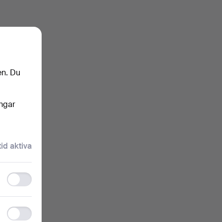
en. Du
ingar
tid aktiva
Functionality
storage
Statistics