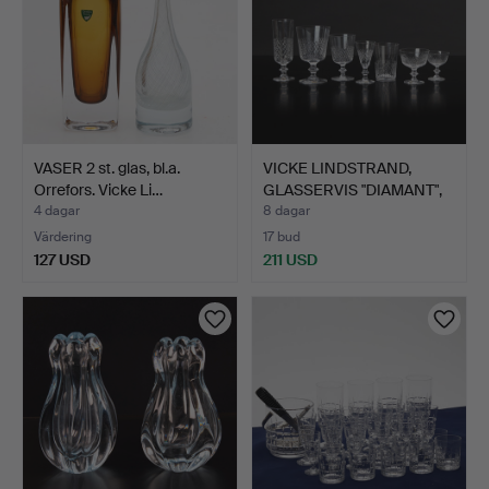
VASER 2 st. glas, bl.a.
VICKE LINDSTRAND,
Orrefors. Vicke Li…
GLASSERVIS "DIAMANT",
92…
4 dagar
8 dagar
Värdering
17 bud
127 USD
211 USD