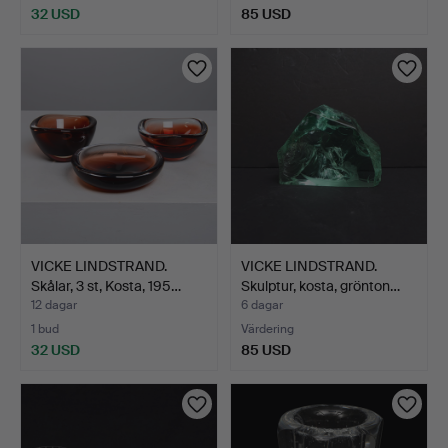
32 USD
85 USD
VICKE LINDSTRAND.
VICKE LINDSTRAND.
Skålar, 3 st, Kosta, 195…
Skulptur, kosta, grönton…
12 dagar
6 dagar
1 bud
Värdering
32 USD
85 USD