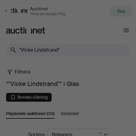
Auctionet
Visa
Stäng
Finns på Google Play
Auctionet.com
Filtrera
“"Vicke
“"Vicke Lindstrand"” i Glas
Lindstrand"”
Bevaka sökning
i
Pågående auktioner
(33)
Slutpriser
Glas
Pågående
Sortera