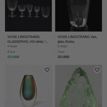
VICKE LINDSTRAND.
VICKE LINDSTRAND. Vas,
GLASSERVIS, 140 delar, "…
glas, Kosta.
4 dagar
5 dagar
6 bud
1 bud
53 USD
32 USD