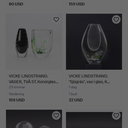
80 USD
159 USD
VICKE LINDSTRAND.
VICKE LINDSTRAND.
VASER, TVÅ ST. Konstglas…
"Sjögräs", vas i glas, K…
23 timmar
1 dag
Värdering
1 bud
159 USD
22 USD