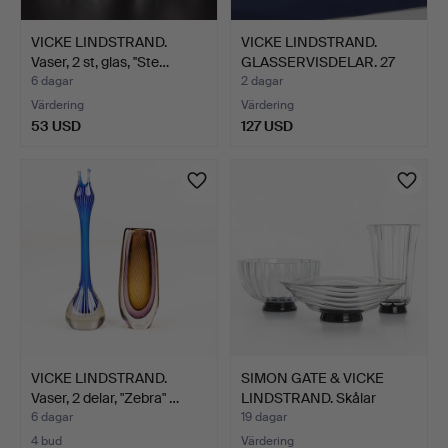
VICKE LINDSTRAND.
VICKE LINDSTRAND.
Vaser, 2 st, glas, ''Ste…
GLASSERVISDELAR. 27
dela…
6 dagar
2 dagar
Värdering
Värdering
53 USD
127 USD
VICKE LINDSTRAND.
SIMON GATE & VICKE
Vaser, 2 delar, "Zebra" …
LINDSTRAND. Skålar
samt…
6 dagar
19 dagar
4 bud
Värdering