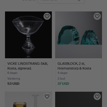
auktioner
VICKE LINDSTRAND. Skål,
GLASBLOCK, 2 st,
Kosta, signerad.
Hovmanstorp & Kosta
(Vick…
6 dagar
4 dagar
Värdering
2 bud
53 USD
37 USD