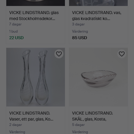
VICKE LINDSTRAND. glas
VICKE LINDSTRAND. vas,
med Stockholmsdekor…
glas kvadratiskt ko…
7 dagar
3 dagar
1 bud
Värdering
22 USD
85 USD
VICKE LINDSTRAND.
VICKE LINDSTRAND.
Vaser, ett par, glas, Ko…
SKÅL, glas, Kosta,
numme…
2 dagar
5 dagar
Värdering
Värdering