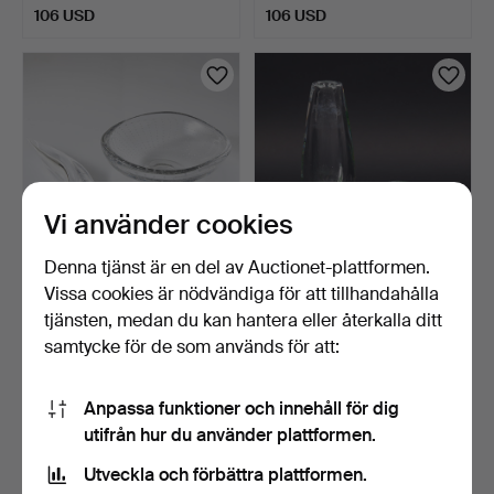
106 USD
106 USD
Vi använder cookies
Denna tjänst är en del av Auctionet-plattformen.
Vissa cookies är nödvändiga för att tillhandahålla
VICKE LINDSTRAND. Skål
VICKE LINDSTRAND.
och SKULPTUR, fisk,…
"Sjögräs", Orrefors, vas…
tjänsten, medan du kan hantera eller återkalla ditt
3 dagar
7 dagar
samtycke för de som används för att:
Värdering
1 bud
106 USD
22 USD
Anpassa funktioner och innehåll för dig
utifrån hur du använder plattformen.
Utveckla och förbättra plattformen.