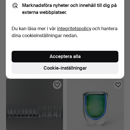
Marknadsföra nyheter och innehåll till dig på
externa webbplatser.
Du kan läsa mer i vår
integritetspolicy
och hantera
dina cookieinställningar nedan.
VICKE LINDSTRAND.
VICKE LINDSTRAND. VAS,
Pokal, Kosta Boda, signe…
glas.
Acceptera alla
10 dagar
5 dagar
Värdering
Värdering
Cookie-inställningar
85 USD
53 USD