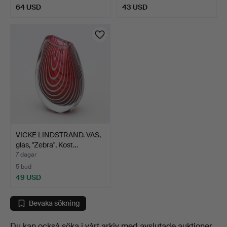
64 USD
43 USD
VICKE LINDSTRAND. VAS,
glas, "Zebra", Kost…
7 dagar
5 bud
49 USD
Bevaka sökning
Du kan också söka i
vårt arkiv med avslutade auktioner
.