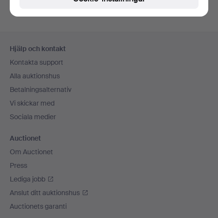
Sidfotsnavigation
Hjälp och kontakt
Kontakta support
Alla auktionshus
Betalningsalternativ
Vi skickar med
Sociala medier
Auctionet
Om Auctionet
Press
Lediga jobb
Anslut ditt auktionshus
Auctionets garanti