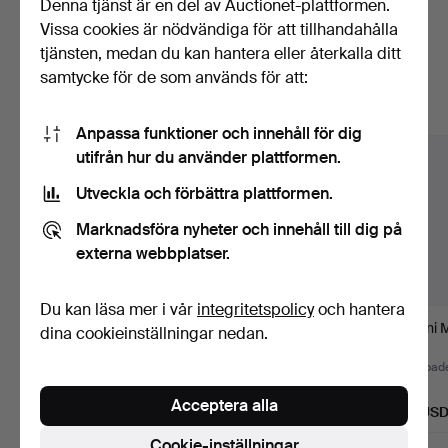
Denna tjänst är en del av Auctionet-plattformen.
Vissa cookies är nödvändiga för att tillhandahålla
Här är föremål från vårt arkiv som
tjänsten, medan du kan hantera eller återkalla ditt
matchar din sökning
samtycke för de som används för att:
Visa alla föremål
Anpassa funktioner och innehåll för dig
utifrån hur du använder plattformen.
Utveckla och förbättra plattformen.
Marknadsföra nyheter och innehåll till dig på
externa webbplatser.
Du kan läsa mer i vår
integritetspolicy
och hantera
1 karaff med tillhörande
Orrefors 3st / äldre glas
Venini 
dina cookieinställningar nedan.
5 dessertglas rem…
3 st.
Klubbades 7 aug 2026
Klubbades 6 aug 2026
Klubbad
Värdering
Värdering
1 bud
Acceptera alla
95 USD
95 USD
33 US
Cookie-inställningar