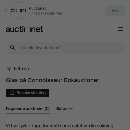
Auctionet
Visa
Stäng
Finns på Google Play
Auctionet.com
Filtrera
Glas
Glas på Connoisseur Bokauktioner
på
Bevaka sökning
Connoisseur
Pågående auktioner
(0)
Slutpriser
Bokauktioner
Pågående
Vi har tyvärr inga föremål som matchar din sökning.